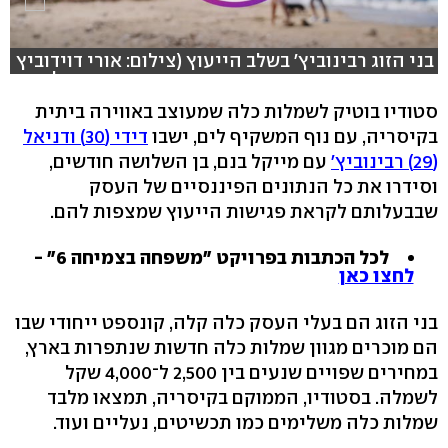
בני הזוג רבינוביץ' בשלב הייעוץ (צילום: אורי דוידוביץ
בימוי: אסף קוזין עריכה: שגב גינזבורג הפקה: דולב
לשם )
סטודיו בוטיק לשמלות כלה שמעוצב באווירה ביתית
בקיסריה, עם נוף המשקיף לים, ישבו
דידי (30) ודניאל
(29) רבינוביץ'
עם מייקל בנם, בן השלושה חודשים,
וסידרו את כל הנתונים הפיננסיים של העסק
שבבעלותם לקראת פגישות הייעוץ שמצפות להם.
לכל הכתבות בפרויקט "משפחה בצמיחה 6" -
לחצו כאן
בני הזוג הם בעלי העסק כלה קלה, קונספט ייחודי שבו
הם מוכרים מגוון שמלות כלה חדשות שנתפרות בארץ,
במחירים שפויים שנעים בין 2,500 ל־4,000 שקל
לשמלה. בסטודיו, הממוקם בקיסריה, תמצאו מלבד
שמלות כלה משלימים כמו תכשיטים, נעליים ועוד.