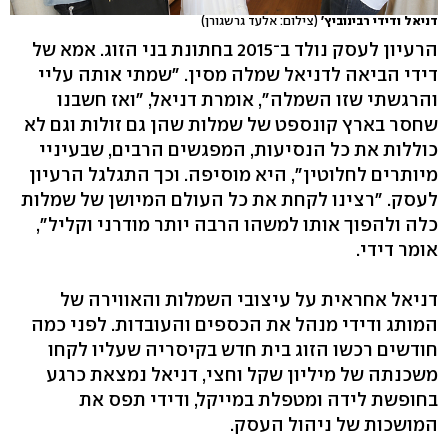
דניאל ודידי רבינוביץ'
(צילום: אלעד גרשגורן)
הרעיון לעסק נולד ב־2015 בחתונת בני הזוג. אמא של
דידי הביאה לדניאל שמלה מסין. "שמתי אותה עליי
והרגשתי שזו השמלה", אומרת דניאל, "ואז חשבנו
שחסר בארץ קונספט של שמלות שהן גם זולות וגם לא
כוללות את כל הנסיעות, המפגשים הרבים, שבעיניי
מיותרים לחלוטין", היא מוסיפה. וכך התגלגל הרעיון
לעסק. "רצינו לקחת את כל העולם המיושן של שמלות
כלה ולהפוך אותו למשהו הרבה יותר מודרני וקליל",
אומר דידי.
דניאל אחראית על עיצובי השמלות והאווירה של
המותג ודידי מנהל את הכספים והעובדות. לפני כמה
חודשים רכשו הזוג בית חדש בקיסריה שעליו לקחו
משכנתה של מיליון שקל וחצי, דניאל נמצאת כרגע
בחופשת לידה ומטפלת במייקל, ודידי תפס את
המושכות של ניהול העסק.