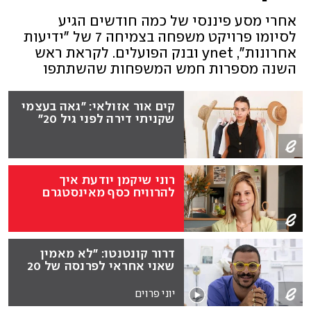
אחרי מסע פיננסי של כמה חודשים הגיע
לסיומו פרויקט משפחה בצמיחה 7 של "ידיעות
אחרונות", ynet ובנק הפועלים. לקראת ראש
השנה מספרות חמש המשפחות שהשתתפו
בפרויקט איך למדו להתנהל חכם מבחינה
כלכלית וכיצד הם - והילדים - מתכוונים ליישם
קים אור אזולאי: "גאה בעצמי
זאת בשנה החדשה
שקניתי דירה לפני גיל 20"
רוני שיקמן יודעת איך
להרוויח כסף מאינסטגרם
דרור קונטנטו: "לא מאמין
שאני אחראי לפרנסה של 20
משפחות"
יוני פרוים