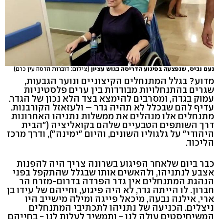
נעם נביס, שנפצעה בפיגוע הדריסה בגוש עציון
(צילום: דוברות הדסה עין כרם)
מדוע? בגלל המתנחלים הקיצוניים ונוער הגבעות,
שגרים בהתנחלויות מבודדות בין ערים פלסטיניות
עמוק בגדה, ומסרבים להימצא בצד הלא נכון של הגדר.
עדיף להם שבכלל לא תהיה גדר – ולעזאזל הקורבנות.
מתנחלים אלו מנהלים את ממשלות נתניהו האחרונות
דרך השותפים הטבעיים שלהם בקואליציה ("הבית
היהודי" על גלגוליו השונים, והיום "ימינה"), ודרך מרכז
הליכוד.
כבר ביום שלאחר הפיגוע בשרונה צריך היה להפנות
אצבע לנתניהו, ולהאשים אותו שבגלל שהתקפל בפני
הנהגת המתנחלים אין גדר הפרדה בדרום-מזרח הר
חברון. לו הייתה גדר, לא היה פיגוע, וחייהם של עידו בן
ארי, אילנה נבעה, מיכאל פייגה ומילה מישייב היו
ניצלים. הכניעה של נתניהו לתכתיבי המתנחלים
המשיחיסטים עולה לנו - ותמשיך לעלות לנו - בחייהם