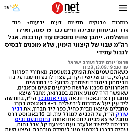
כניעת נתניהו למשיחיסטים
עולה בחיי אדם
גדר הביטחון מצילה חיים כבר 15 שנה, ואילו
הושלמה, ייתכן שהיו נחסכים עוד קורבנות. אבל
רה"מ שבוי של קיצוני הימין, שלא מוכנים לבסיס
לגבול עתידי
פרופ' יורם יובל ועורב ישראל
פורסם: 13.09.19, 11:28
כשאתם שמים את הפתק במעטפה, מאחורי הפרגוד
בקלפי, ביום שלישי הקרוב, עצרו לרגע וחישבו על גדר
הביטחון ביהודה ושומרון. מדוע? כי בחודשים
האחרונים ספגנו שלושה פיגועים קשים וכואבים,
שאפשר היה למנוע אותם. בפברואר, מחבל שיצא
מחברון רצח באכזריות את
אורי אנסבכר
הי"ד, בחורשה
ליד עין יעל שמדרום לירושלים. ב-8 באוגוסט דקרו
מחבלים שיצאו מבית כחיל, כפר ליד חברון, את
דביר
שורק
הי"ד, על הכביש למגדל עוז. וב-16 באוגוסט דרס
מחבל שיצא מבית לחם אח ואחות,
נחום ונעם נביס
,
בכניסה ליישוב אלעזר. נעם נפצעה קל, אבל נחום,
שהיה בדרכו למבחני מיון ליחידה מובחרת, נפצע קשה