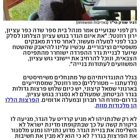
דביר שורק הי"ד
(באדיבות המשפחה)
רק לפני שבועיים אמר מנהל בית ספר שדה כפר עציון,
ירון רוזנטל: "את איום הגדר בגוש עציון הצלחנו לסלק
כבר לפני למעלה מעשור, לאחר סדרת מאבקים
משפטיים וציבוריים. עכשיו עלינו להיאבק שהשטח
שיועד לבניית גדר ההפרדה ישוחרר מהתפיסה
הצבאית, ונוכל להרחיב את יישובי גוש עציון,
המשוועים לעתודות בנייה".
בגלל התנגדויותיהם של מתנחלים משיחיסטים
(ולדעתנו – מטורללים) כמו רוזנטל, שמסתייעים
בארגוני שמאל קיצוני, יש כיום שלוש פרצות גדולות
בגדר הביטחון, שמעולם לא נסגרו: בגוש עציון,
בדרום-מזרח הר חברון ובמעלה אדומים.
הפרצות הללו
הן מלכודות מוות
.
לא רק שלנתניהו לא מגיע קרדיט על הגדר, מגיעה לו
ביקורת קשה על כך שבתקופתו מדינת ישראל לא
השלימה את בניית הגדר. מדוע נתניהו נמנע מלסגור
את הפרצות בגדר? לא כי הוא לא מבין את חשיבות