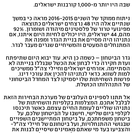
שבה היו יותר מ-1,000 קורבנות ישראלים.
ניתוח ממוקד של השנים 2016-2015 מראה כי במשך
שנתיים אלה היו 48 נרצחים ישראלים כתוצאה
מפיגועי טרור של פלסטינים מיהודה ושומרון. 92%
מהם, 44 ישראלים, היו יכולים לחיות היום איתנו, אם
נתניהו היה מסיים את בניית הגדר ומפנה את
המתנחלים המעטים והמשיחיים שגרים מעבר לגדר.
גדר הביטחון – כשמה כן היא. עוד יבוא היום שתיפתח
ועדת חקירה כדי לבחון את הכשל שבגללו בנייתה לא
הסתיימה. אזרחים ישראלים וחיילי צה"ל ממשיכים
למות לשווא. כדאי לנתניהו להכין את עורכי דינו.
פרשות השחיתות שלו יסמיקו לצד המחדל הביטחוני
של התנהלותו הכושלת.
אל תתנו לספינים העלובים של מערכת הבחירות הזאת
לבלבל אתכם. המצלמות בקלפיות והשחיתות של
נתניהו שוליים לעומת החיים עצמם. כאשר תיכנסו
לקלפי ביום שלישי, חישבו על הביטחון שלכם, על
ביטחון משפחתכם, על ביטחון המתיישבים השפויים
שבגושי ההתנחלויות, ועל ביטחונם של חיילי צה"ל-
והצביעו בעד מי שאתם מאמינים שיסיים לבנות את