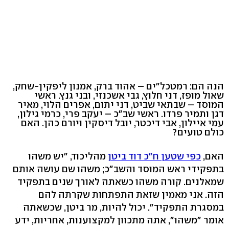
הנה הם: רמטכל"ים – אהוד ברק, אמנון ליפקין-שחק,
שאול מופז, דני חלוץ, גבי אשכנזי, ובני גנץ. ראשי
המוסד – שבתאי שביט, דני יתום, אפרים הלוי, מאיר
דגן ותמיר פרדו. ראשי שב"כ – יעקב פרי, כרמי גילון,
עמי איילון, אבי דיכטר, יובל דיסקין ויורם כהן. האם
כולם טועים?
האם,
כפי שטען ח"כ דוד ביטן
מהליכוד, "יש משהו
בתפקידי ראש המוסד והשב"כ; משהו שם עושה אותם
שמאלנים. קורה משהו כשאתה לאורך שנים בתפקיד
הזה. אני מאמין שזאת התפתחות שקרתה להם
במסגרת התפקיד". יכול להיות, מר ביטן, שכשאתה
אומר "משהו", אתה מתכוון למקצוענות, אחריות, ידע