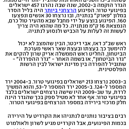
הגדר הוקמה ב-2002, שנה שבה נהרגו 457 ישראלים
בפיגועי טרור. הפיגוע
הרצחני ביותר
היה בליל הסדר
במלון "פארק" בנתניה, ובו נרצחו 30 אנשים ונפצעו
160. הפיגוע בוצע על ידי מחבל שבא מהעיר טול כרם,
הנמצאת 16 ק"מ מנתניה. כל מה שהוא היה צריך
לעשות זה לעלות על הכביש ולנסוע לנתניה.
ראש שב"כ דאז, אבי דיכטר, הבין שהמצב לא יכול
להימשך כך. בעצתו ובעצת שאר ראשי מערכת
הביטחון, החליט ראש הממשלה אריק שרון להקים את
"גדר הביטחון", או בשמה האחר - "גדר ההפרדה" -
שתוביל להפרדה בין מדינת ישראל לבין הרשות
הפלסטינית.
ב-2003 נרצחו 213 ישראלים בפיגועי טרור. ב-2004 ירד
המספר ל-124. ב-2005 ירד המספר ל-53, והוא המשיך
לרדת, עד שב-2009 היו שישה נרצחים ישראלים בלבד
בפיגועי טרור. אף אחד לא מטיל ספק בכך שהגדר הינה
חלק מרכזי בירידה במספר הנרצחים בפיגועי הטרור.
רבים בציבור נותנים לנתניהו את הקרדיט על הירידה
בכמות הפיגועים, אבל הקרדיט מגיע לשרון ולאולמרט