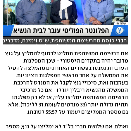
חברי כנסת מהרשימה המשותפת, ש"ס וימינה, מדברים
על הפלונטר הפוליטי באולפן ynet (צילום: אבי חי)
אם הרשימה המשותפת תחליט לבסוף להמליץ על גנץ,
מדובר יהיה בתקדים היסטורי - שכן המפלגות
הערביות נמנעו בעשורים האחרונים מהמלצה להטיל
את הממשלה על אחד מראשי המפלגות הציוניות.
בעקבות זאת, סיכויי גנץ לקבל את המנדט להרכבת
הממשלה מהנשיא ריבלין יגדלו - אם כל מרכיבי
הרשימה המשותפת ימליצו עליו, אז לא רק מפלגתו
תהיה גדולה יותר (33 מנדטים לעומת 31 לליכוד), אלא
גם מספר הממליצים יעמוד על 55:57 לטובתו.
ואולם, אם שלושת חברי בל"ד לא ימליצו על גנץ, מספר