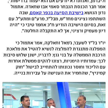
וליברמן, ואנחנו לא יודעים אם הוא יעמוד בדרישות",
אמר חבר הכנסת הנבחר סאמי אבו שחאדה. אתמול
נדון הנושא
בישיבת הסיעה בכפר קאסם
, שבה
השתתפו נציגים מחד"ש, מבל"ד, מרע"ם ומתע"ל. עם
זאת, בסיום הישיבה הודיע ח"כ אחמד טיבי כי "היה
דיון מעמיק ורציני, אך לא התקבלה החלטה".
יו"ר בל"ד לשעבר, ג'מאל זחאלקה, אמר אתמול כי
המפלגה מתנגדת להמלצה לנשיא להטיל את מלאכת
הרכבת הממשלה על בני גנץ. לדבריו, ישנן שלוש סיבות
לכך: עמדותיו הימניות, רצונו להקים ממשלת אחדות
עם הליכוד וחוסר נכונותו להתחייב לביטול "חוק
קמיניץ", שהחמיר את הענישה על עבירות בנייה.