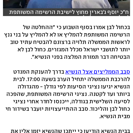
ח"כ יוסף ג'בארין מחוץ לישיבת הרשימה המשותפת
(צילום: חסן שעלאן)
בכחול לבן אמרו בסוף השבוע כי "ההחלטה של
הרשימה המשותפת להמליץ או לא להמליץ על בני גנץ
לראשות הממשלה תלויה ברצונם להבטיח עתיד טוב
יותר לתושבי ישראל מכלל המגזרים. כחול לבן לא
הבטיחה דבר תמורת המלצה בפני הנשיא".
סבב הממליצים אצל הנשיא
בדרך להענקת המנדט
להרכבת הממשלה יתחיל הערב בשעה 17:00. לבית
הנשיא יגיעו נציגי הסיעות לפי גודלן - מהגדולה
ביותר ועד לקטנה. נציגי הרשימה המשותפת, שהפכה
לסיעה השלישית בגודלה, ייכנסו לחדר אחרי נציגי
כחול לבן והליכוד. סבב ההתייעצויות יועבר בשידור חי
מבית הנשיא.
בבית הנשיא הודיעו כי ייתכן שהנשיא יזמן אליו את