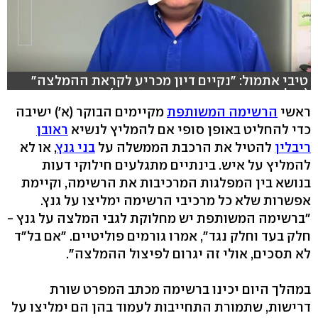
טיבי אתמול: "נקיים דיון מכריע לקראת ההמלצה"
(צילום: דוברות הרשימה המשותפת)
ראשי
הרשימה המשותפת
מקיימים הבוקר (א') ישיבה
כדי להחליט באופן סופי אם להמליץ לנשיא
ראובן
ריבלין
להטיל את הרכבת הממשלה על
בני גנץ
, או לא
להמליץ על איש. בינתיים מתגלעים חילוקי דעות
בנושא בין המפלגות המרכיבות את הרשימה, וקיימת
אפשרות שלא כל מרכיבי הרשימה ימליצו על גנץ.
"ברשימה המשותפת יש מחלוקת לגבי המלצה על גנץ -
חלק בעד וחלק נגד", אמרו גורמים פוליטיים. "אם בל"ד
לא תסכים, אולי זה יגרום לפיצול ההמלצה".
במהלך היום יכינו ברשימה מכתב המפרט שורת
דרישות, שתמורת התחייבות לעמוד בהן הם ימליצו על