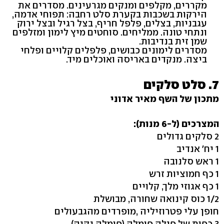
מקררים, מקלפים ומנקים מגרעינים. מסדרים את
הירקות בשכבות בקערת סלט רחבה: תפוחי אדמה,
עגבניות, בצלים, פלפל חריף, בצל רגיל ובצל ירוק
ונתחי טונה. ממליחים. סוחטים מיץ לימון ומזלפים
שמן זית בנדיבות.
מסדרים לימונים כבושים, פלפלים קלויים ופלחי
ביצה. מנקדים באריסה ואוכלים מיד.
7. סלט סלקים
מתכון של השף מאיר אדוני
המצרכים (ל-6 מנות):
2 סלקים גדולים
1 יח' אנדיב
1 ראש סלנובה
1 כף חמוציות זרש
1 כף אגוזי מלך, קלויים
1/2 כוס קינואה שחורה, מבושלת
חופן עלי פטרוזיליה ,מופרדים מהגבעולים
3 כפות של פילה פומלה (פומלה נקיה)