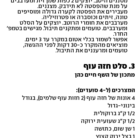
מסננים היטב. יוצקים 2 כפות שמן זית ומערבבים
על מנת שהפסטה לא תידבק. מצננים.
מעבירים את הפסטה לקערה גדולה ומוסיפים
טונה, זיתים וכוסברה או פטרוזיליה.
מערבבים את חומרי הרוטב. יוצקים על הסלט
ומערבבים. טועמים ומתקנים תיבול. מגישים בטמפ'
החדר.
אפשר לשמור בכלי אטום במקרר עד 3 ימים.
מוציאים מהמקרר כ-30 דקות לפני ההגשה,
טועמים ומרעננים את התיבול.
3. סלט חזה עוף
מתכון של השף חיים כהן
המצרכים (ל-4 סועדים):
4 אונות של חזה עוף (2 חזות עוף שלמים), בגודל
בינוני-גדול
1/2 ק"ג ברוקולית
1/2 ק"ג שעועית ירוקה
1 שן שום, כתושה
1 בצל ירוק קצוץ