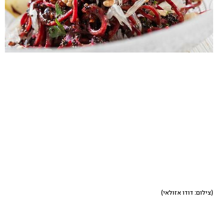
(צילום: דודו אזולאי)