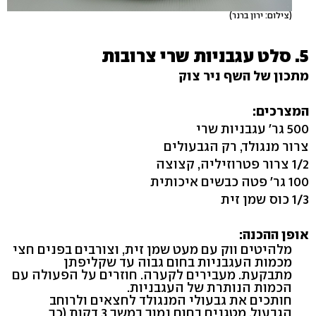
(צילום: ירון ברנר)
5. סלט עגבניות שרי צרובות
מתכון של השף ניר צוק
המצרכים:
500 גר' עגבניות שרי
צרור מנגולד, רק הגבעולים
1/2 צרור פטרוזיליה, קצוצה
100 גר' פטה כבשים איכותית
1/3 כוס שמן זית
אופן ההכנה:
מלהיטים ווק עם מעט שמן זית, וצורבים בפנים חצי
מכמות העגבניות בחום גבוה עד שקליפתן
מתבקעת. מעבירים לקערה. חוזרים על הפעולה עם
הכמות הנותרת של העגבניות.
חותכים את גבעולי המנגולד לחצאים ולרוחב
הגבעול, מטגנים בחום נמוך במשך 3 דקות (כך