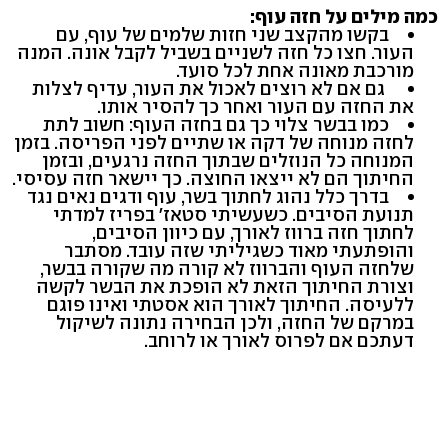
כמה מילים על חזה עוף:
בקשו מהקצב שני חזות שלמים של עוף, עם
העור. חצו כל חזה לשניים בשביל לקבל אונה. המנה
מורכבת מאונה אחת לכל סועד.
גם אם לא רוצים לאכול את העור, עדיף לצלות
את החזה עם העור ואחר כך להסיר אותו.
כמו בבשר צלוי כך גם בחזה העוף: חשוב לתת
לחזה מנוחה של דקה או שתיים לפני הפריסה. בזמן
המנוחה כל הנוזלים שבתוך החזה נרגעים, ובזמן
החיתוך הם לא ייצאו החוצה. כך יישאר חזה עסיסי.
בדרך כלל נהוג לחתוך בשר, עוף ודגים נאים נגד
תנועת הסיבים. כשעשיתי סטאז' בפריז למדתי
לחתוך חזה ברווז לאורך, עם כיוון הסיבים,
והופתעתי מאוד כשגיליתי שזה עובד. מסתבר
שלחזה העוף והברווז לא קורה מה שקורה בבשר,
וצורת החיתוך הזאת לא הופכת את הבשר לקשה
ללעיסה. החיתוך לאורך הוא אסטתי ואינו פוגם
במרקם של החזה, ולכן הבחירה נתונה לשיקול
דעתכם אם לפרוס לאורך או לרוחב.