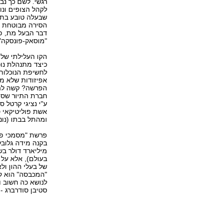
רגשי. לשם כך נב
לקהל הצופים ונו
שבעלה טובע בתח
הסירה מבוטחת ע
דבר הבעל מת, פי
"מוסאק-פונסקה"
הקו העלילתי של 
כיצד מתנהלת נוכ
לחשיפת הנוכלות
אפיזודות שלא מ
הפרשה? קשה להב
חברת התיור שספי
ע"י נציגי קרטל סי
אשת פוליטיקאי ס
ומהתל בבתו (נונז
פרשת "מסמכי פנ
מיליארד דולר ב
בעולם), אלא על
של בעלי ההון ו
"המכבסה" הוא קר
לנושא כה חשוב ו
סטיבן סודרברג -