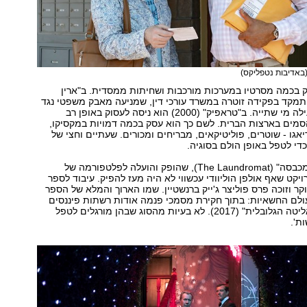
באדיבות נטפליקס)
ק בכמה מסרטיו במערכות מורכבות ושחיתות ממסדית. ב"ארין
התמקד בפקידה זוטרה במשרד עורכי דין, שמניעה מאבק משפטי נגד
חברת ענק שהרעילה מי שתייה. ב"טראפיק" (2000) הוא ניסה לעסוק באופן רב
סמים בארצות הברית. לשם כך הוא עסק בכמה דמויות במקסיקו,
דיאגו - שוטרים, פוליטיקאים, מבריחים ומכורים. שעתיים וחצי של
די לטפל באופן הולם בסוגיה.
סרטו האחרון "המכבסה" (The Laundromat), שהופק והועלה לפלטפורמה של
ויקט שאף אולפן הוליוודי עכשווי לא היה מעז להפיק. עיבוד לספר
קר וזוכה פרס פוליצר ג'ייק ברנשטיין. שמו הארוך והמלא של הספר
עולם החשאיות: בתוך חקירת מסמכי פנמה אודות רשתות פיננסים
בלתי חוקיות והאליטה הגלובלית" (2017). לא בעיות מהסוג שבהן מורגלים לטפל
ת'.