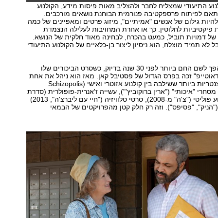
וע התיעודי שמצליח לחבר ולהצליב מאות פיסות מידע, הקולנוע
ותאם לפיתוח פרספקטיבה פנורמית הבוחנת נושאים מורכבים.
 להיות גילום של אנשים "אמיתיים", מיזוג פרטים ומאפיינים של כמה
ת פיקטיביות לחלוטין. כך או אחרת המחויבות לעלילה הנצמדת
ל דמויות תוביל, כמעט בהכרח, לבחינה מאוד חלקית של הנושא.
 לא תמיד מוצלח, הוא ניסיון ליצור בן-כלאיים של הקולנוע התיעודי
סטיבן סודרברג הפך לשם החם ביותר לפני 30 שנה בדיוק, כשסרט הביכורים שלו
דאוטייפ" זכה בפרס הגדול של פסטיבל קאן. מאז הוא ניהל את אחת
הקריירות האקסצנטריות ביותר ששילבה בין קולנוע אזוטרי ואישי (Schizopolis
קולנוע מסחרי "איכותי" ("ארין ברוקוביץ'"), עשייה ז'אנרית-פופולרית (סדרת
"אושן 11"), קולנוע פוליטי ("צ'ה" מ-2008), סרטי טלוויזיה ("חיי עם ליברצ'ה", 2013)
("הניק", "פסיפס"). וזה רק חלק קטן מהפרויקטים של הבמאי