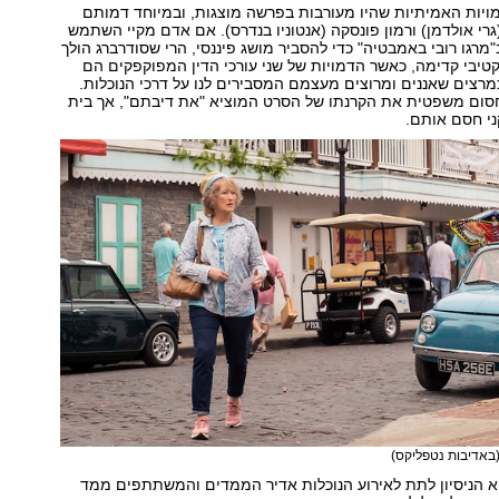
ויות האמיתיות שהיו מעורבות בפרשה מוצגות, ובמיוחד דמותם
(גרי אולדמן) ורמון פונסקה (אנטוניו בנדרס). אם אדם מקיי השתמש
מרגו רובי באמבטיה" כדי להסביר מושג פיננסי, הרי שסודרברג הולך
קטיבי קדימה, כאשר הדמויות של שני עורכי הדין המפוקפקים הם
צים שאננים ומרוצים מעצמם המסבירים לנו על דרכי הנוכלות.
לחסום משפטית את הקרנתו של הסרט המוציא "את דיבתם", אך בית
י חסם אותם.
באדיבות נטפליקס)
א הניסיון לתת לאירוע הנוכלות אדיר הממדים והמשתתפים ממד