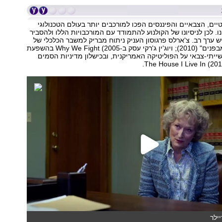
ים, הצבאיים והפיננסים הפכו למורכבים יותר בעולם הטכנולוגי
. לכן לניסיונו של הקולנוע להתמודד עם המורכבויות הללו ולהסביר
יש ערך רב. צ'ארלס פרגוסון העניק ניתוח מבריק למשבר הכלכלי של
2008 ב"עבודה מבפנים" (2010); ויוג'ין ג'רקי עסק ב-Why We Fight (2005 בהשפעת
תי-צבאי על הפוליטיקה האמריקנית, ובכישלון מדיניות הסמים
ילר