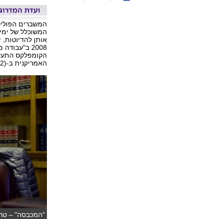
המשברים הפוליטי
המשוכלל של ימינו
אותן להדיוטות, 
הקומפלקס התעשיי
האמריקנית ב-The House I Live In (2012).
"המכבסה" – טרי