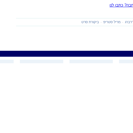
ה? כתבו לנו
רברג
מריל סטריפ
ביקורת סרט