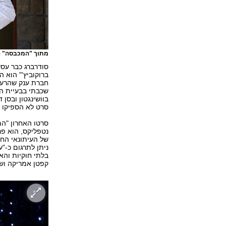
מתוך "המכבסה"
(
סודרברג כבר עס
ברוקוביץ'" הוא 
שכבתי בבעיית ה
בוושינגטון ובסן 
סרט לא הספיקו כ
נטפליקס, הוא פר
של העיתונאי החו
ניתן לתרגום כ-"
קפטן אמריקה ושו