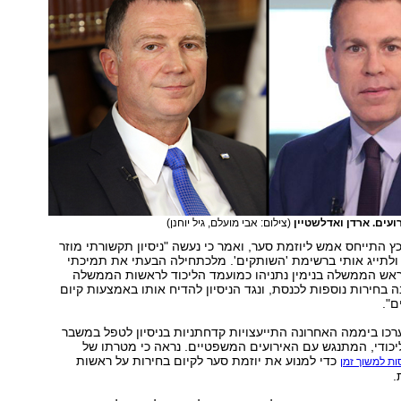
ועים. ארדן ואדלשטיין
(צילום: אבי מועלם, גיל יוחנן)
ץ התייחס אמש ליוזמת סער, ואמר כי נעשה "ניסיון תקשורתי מוזר
ולתייג אותי ברשימת 'השותקים'. מלכתחילה הבעתי את תמיכתי
ש הממשלה בנימין נתניהו כמועמד הליכוד לראשות הממשלה
 בחירות נוספות לכנסת, ונגד הניסיון להדיח אותו באמצעות קיום
ם".
רכו ביממה האחרונה התייעצויות קדחתניות בניסיון לטפל במשבר
יכודי, המתנגש עם האירועים המשפטיים. נראה כי מטרתו של
כדי למנוע את יוזמת סער לקיום בחירות על ראשות
ות למשוך זמן
.