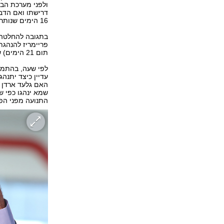
ולפני מערכת הבח
דרישתו ואם הדב
16 הימים שנותרו להרכבת הממשלה - אם כי האפשרות הזאת קלושה.
בתגובה להחלטה,
פריימריז להנהגת
תום 21 הימים) שתאפשר מניעת בחירות שלישיות".
לפי שעה, בהתמוד
עדיין כיצד יתנ
האם גלעד ארדן וי
שמא ינהגו כפי ש
התנועה מפני הפ