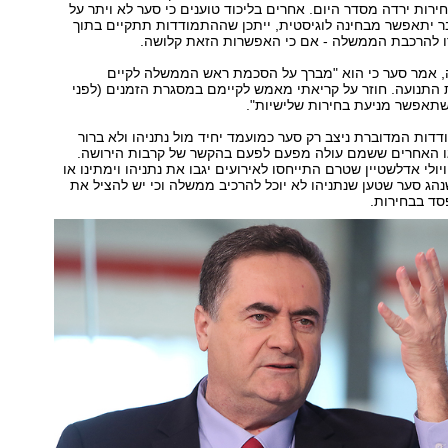
ירות ירדה מסדר היום. אחרים בליכוד טוענים כי סער לא ויתר על
ר יתאפשר מבחינה לוגיסטית, ייתכן שההתמודדות תתקיים בתוך
 אמר סער כי הוא "מברך על הסכמת ראש הממשלה לקיים
 התנועה. חוזר על קריאתי מאמש לקיימם במסגרת הזמנים (לפני
דות המדוברת ניצב רק סער כמועמד יחיד מול נתניהו ולא ברור
הגו האחרים ששמם עולה מפעם לפעם בהקשר של קרבות הירושה.
ולי אדלשטיין שטרם התייחסו לאירועים יגבו את נתניהו וימתינו או
נהג סער שטען שנתניהו לא יוכל להרכיב ממשלה וכי יש להציל את
סד בבחירות.