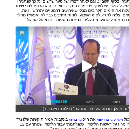
ניהו בסוף השבוע, וגם לאחר דבריו של סער שלשום על כך שנתניהו
משלה ולכן יש לערוך פריימריז בתוך שבועיים, הוא הבהיר לבני שיחו
לוח את הימים הקרובים מבלי שאירועים דרמטיים יתרחשו. זאת,
ם יצליח להגיע לסוף השבוע, לוחות הזמנים כבר לא יאפשרו מהלך
ירת המחדל המועדפת עליו - בחירות נוספות - תצא אל הפועל.
HD
02:06
00:00
זה מהלך הדחה של יו"ר התנועה" (צילום: חיים דוד)
ול
את ח"כ
בעקבות אמירות קשות שלו נגד
תקף סער בחריפות
ניר ברקת
דרישתו לקיים פריימריז על ראשות הליכוד: "כשנלחמתי עבור הליכוד, שנותר עם 12
גג עם שמפניות במטה 'קדימה' שבה היה חבר".