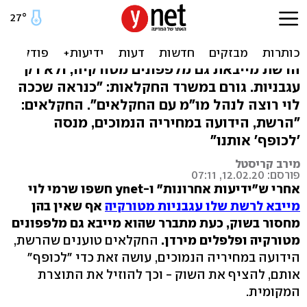
למה רמי לוי מייבא פלפלים
מירדן?
הרשת מייבאת גם מלפפונים מטורקיה, ולא רק
עגבניות. גורם במשרד החקלאות: "כנראה שככה
לוי רוצה לנהל מו"מ עם החקלאים". החקלאים:
"הרשת, הידועה במחיריה הנמוכים, מנסה
'לכופף' אותנו"
מירב קריסטל
פורסם: 12.02.20, 07:11
אחרי ש"ידיעות אחרונות" ו-ynet חשפו שרמי לוי
מייבא לרשת שלו עגבניות מטורקיה
אף שאין בהן
מחסור בשוק, כעת מתברר שהוא מייבא גם מלפפונים
מטורקיה ופלפלים מירדן.
החקלאים טוענים שהרשת,
הידועה במחיריה הנמוכים, עושה זאת כדי "לכופף"
אותם, להציף את השוק - וכך להוזיל את התוצרת
המקומית.