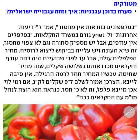
מטורקיה
סערה בדוכן עגבניות: איך נזהה עגבנייה ישראלית?
"במלפפונים בוודאות אין מחסור", אמר ל"ידיעות
אחרונות" ול-ynet גורם במשרד החקלאות. "בפלפלים
אין עודפים, אבל יש מספיק סחורה וגם לא צפוי מחסור,
זה שיא העונה ויש עלייה בביקוש ליצוא לרוסיה. מחיר
הפלפלים עולה, אבל עד לפני שבועיים היה בהם עודף
וחקלאים מכרו אותם בשלושה שקלים, שזה מחיר
שחיטה. עכשיו המחיר חוזר לרמה הרגילה. אין סיבה
לייבא. הצרכן אמור לשלם 7־9 שקלים לק"ג. אם רמי לוי
אכן מייבא פלפל, זה לא כי חסר. כנראה הוא רוצה לנהל
מו"מ עם החקלאים ככה".