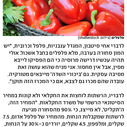
פלפלים
(צילום: shutterstock)
לדברי אחי סיטבון, המגדל עגבניות, פלפל וכרובית, "יש
המון סחורה בערבה, מלא פלפלים בחבל אשכול. אולי
תהיה עכשיו דרישה מרוסיה כי הם הפסיקו לייבא
מסין, אבל אין מחסור. אני מניח שהוא עושה זאת
מסיבה עסקית. גם 'ביכורי השדה' מייבאים מטורקיה.
עובדה שהם מכרו גם לצבא, אם כי המכרז הזה תוקן".
לדבריו, הרשתות לוחצות את החקלאי ולא קונות במחיר
הסיטונאי הרשמי של משרד החקלאות. "המחיר הזה,
ה'תקליט', לא מייצג, כי 90% מהסחורה מגיעה
לרשתות שמקבלות הנחות. מהמחיר של פלפל אדום, 7.5
שקלים, ומלפפון, 4.5 שקלים, יורדים כ-30% על הנחות,