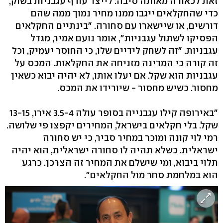
זאת לכאורה מאותה סיבה: לייצר עודף עגבניות בשוק,
כדי שהחקלאים ייגבו ממנו מחיר נמוך ממה שהם
דורשים, או שיישארו עם סחורה. "בינתיים החקלאים
הפסיקו לשתול עגבניות", אומר נועם אמיר, מגדל
עגבניות. "זה לשחק לידיים שלו, כי החוסר יעמיק, וכל
זה קורה כי המדינה מזניחה את החקלאות. המכס על
עגבניות הוא שקל. אם יעלו אותו, לא יהיה יבוא כשאין
מחסור. כשיש מחסור - שיורידו את המכס.
"באירופה קילו עגבנייה בסופר עולה 3.5-4 אירו, 13-15
שקל. בלי חקלאים בישראל, המחירים יקפצו פי שלושה.
רמי לוי קונה ומוכר במחיר סביר, כי יש סחורה
ישראלית. כשלא תהיה לו סחורה ישראלית, הוא יהיה
תלוי ביבוא, ומי שישלם את המחיר זה הצרכן. כרגע
הוא במלחמת סחר מול החקלאים".