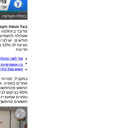
אלי סגל)
בצל מגפת הקורו
מדובר בהחלטה מ
שעלולה להשפיע ל
חודשים. יש לציי
מג
חריגות.
עוד לפני החולה
בין אופטימיות 
חשש מגל התייק
במקביל, חברות ב
אחרים באסיה, וכ
החשש מהתפשטות 
60% בביקוש 
נוסעים שמעוניינ
חוששים מהמשך הת