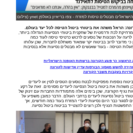
בהלת הקורונה: הישראלים מבטלים טיסות למזרח - צפו בריאיון באולפן ynet (צילום:
נה: הראל משהה את ביטוחי ביטול הטיסה לכל יעד בעולם.
רחיקת לכת ודרמטית של שחקנית ביטוחי הנסיעות הגדולה ביותר,
רעה על הנכונות של נוסעים לרכוש כרטיסי טיסה לעוד כמה
ן כי מדובר לרוב בביטוח יקר שמאוד משתלם לחברות, שכן עלותו
יעה לכ-10% מעלות הטיסה - בעוד שאנשים לא מבטלים נסיעות אלא בנסיבות
 הראשון: כך פוגע הקורונה ברשתות האופנה הישראליות
זהירה לחשש מאסון: הבורסות עדיין אדישות לקורונה
רויות בעקבות משבר הקורונה
יטוח נוספות מפסיקות לבטח נוסעים הטסים לסין או ליעדים
ן משהות את ביטוח ביטול הנסיעה ליעדים מסוימים. זאת על רקע
נגיף הקורונה, שכן בימים אלה מתמודדות החברות עם זינוק של
לביטוחי ביטול נסיעות ליעדים ברחבי העולם. הדבר כמובן משפיע על
ים לסגור כבר היום נסיעות ליעדי המזרח בעוד כמה חודשים, אך
פשטות הנגיף ולכן רוצים להצטייד בביטוח ביטול נסיעה.