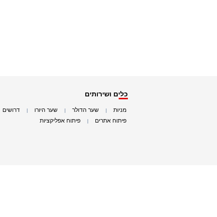
כלים ושירותים
מניות
שער הדולר
שער היורו
דרושים
|
|
|
|
פיתוח אתרים
פיתוח אפליקציות
|
|