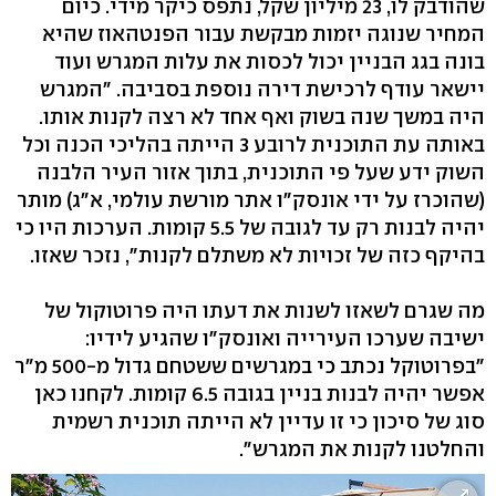
שהודבק לו, 23 מיליון שקל, נתפס כיקר מידי. כיום
המחיר שנוגה יזמות מבקשת עבור הפנטהאוז שהיא
בונה בגג הבניין יכול לכסות את עלות המגרש ועוד
יישאר עודף לרכישת דירה נוספת בסביבה. "המגרש
היה במשך שנה בשוק ואף אחד לא רצה לקנות אותו.
באותה עת התוכנית לרובע 3 הייתה בהליכי הכנה וכל
השוק ידע שעל פי התוכנית, בתוך אזור העיר הלבנה
(שהוכרז על ידי אונסק"ו אתר מורשת עולמי, א"ג) מותר
יהיה לבנות רק עד לגובה של 5.5 קומות. הערכות היו כי
בהיקף כזה של זכויות לא משתלם לקנות", נזכר שאזו.
מה שגרם לשאזו לשנות את דעתו היה פרוטוקול של
ישיבה שערכו העירייה ואונסק"ו שהגיע לידיו:
"בפרוטוקל נכתב כי במגרשים ששטחם גדול מ-500 מ"ר
אפשר יהיה לבנות בניין בגובה 6.5 קומות. לקחנו כאן
סוג של סיכון כי זו עדיין לא הייתה תוכנית רשמית
והחלטנו לקנות את המגרש".