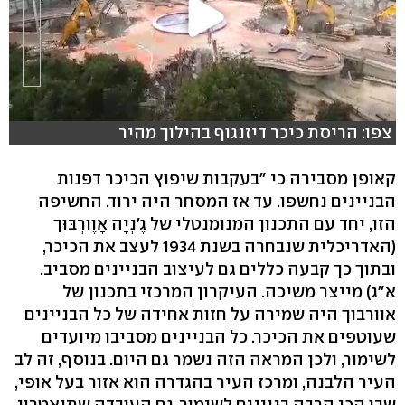
צפו: הריסת כיכר דיזנגוף בהילוך מהיר
קאופן מסבירה כי "בעקבות שיפוץ הכיכר דפנות
הבניינים נחשפו. עד אז המסחר היה ירוד. החשיפה
הזו, יחד עם התכנון המנומנטלי של גֶ'נְיָה אָוֶורְבּוּך
(האדריכלית שנבחרה בשנת 1934 לעצב את הכיכר,
ובתוך כך קבעה כללים גם לעיצוב הבניינים מסביב.
א"ג) מייצר משיכה. העיקרון המרכזי בתכנון של
אוורבוך היה שמירה על חזות אחידה של כל הבניינים
שעוטפים את הכיכר. כל הבניינים מסביבו מיועדים
לשימור, ולכן המראה הזה נשמר גם היום. בנוסף, זה לב
העיר הלבנה, ומרכז העיר בהגדרה הוא אזור בעל אופי,
שבו הכי הרבה בניינים לשימור. גם העובדה שתיאטרון