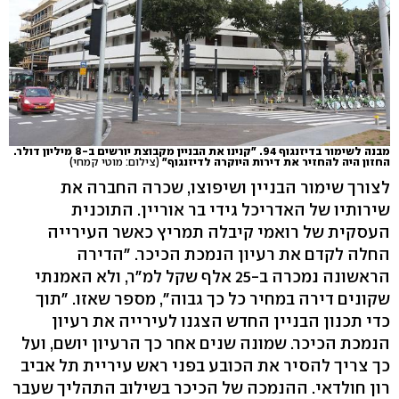
מבנה לשימור בדיזנגוף 94. "קנינו את הבניין מקבוצת יורשים ב-8 מיליון דולר.
החזון היה להחזיר את דירות היוקרה לדיזנגוף"
(צילום: מוטי קמחי)
לצורך שימור הבניין ושיפוצו, שכרה החברה את
שירותיו של האדריכל גידי בר אוריין. התוכנית
העסקית של רואמי קיבלה תמריץ כאשר העירייה
החלה לקדם את רעיון הנמכת הכיכר. "הדירה
הראשונה נמכרה ב-25 אלף שקל למ"ר, ולא האמנתי
שקונים דירה במחיר כל כך גבוה", מספר שאזו. "תוך
כדי תכנון הבניין החדש הצגנו לעירייה את רעיון
הנמכת הכיכר. שמונה שנים אחר כך הרעיון יושם, ועל
כך צריך להסיר את הכובע בפני ראש עיריית תל אביב
רון חולדאי. ההנמכה של הכיכר בשילוב התהליך שעבר