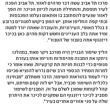
מרכז תל אביב עשה דבר מדהים לאזור. תל אביב הפכה
לעיר תוססת, והתחילה תנועה לכיוון הכיכר. זה הפך
לאזור שנעים להסתובב בו ופתאום נעלמו המכבסות
ובתי קפה החליפו אותן. יש המון ביקוש למגורים ברובע
3 בגלל האופי, העירוניות, והעובדה שאתה יורד למטה
ומיד אתה בלב העניינים וחמש דקות מהים. כאן בכיכר
דיזנגוף אתה בטבור של הטבור".
הליך שימור הבניין היה מורכב ויקר מאוד, במהלכו
ניתקו את המבנה מהיסודות והרימו אותו בעזרת
מנופים כדי לבנות חניות תת קרקעיות. שאזו אומר כי
למרות המחיר הכספי הרב שיזם נדרש להוציא מכיסו
כדי לעמוד בהוראות השימור, הדבר משתלם. "מבחינה
כלכלית השימור מכביד, אבל יש לזה קסם ומיתוג, ויש
קהל לקוחות שמוכן לשלם על זה. המבנים לשימור
מסביב לכיכר דיזנגוף הם שמקנים לכיכר את היתרון
שלה על פני אזורים אחרים בעיר".