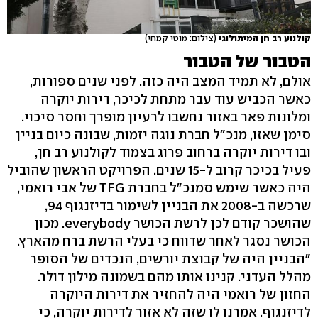
קולנוע רב חן המיתולוגי
(צילום: מוטי קמחי)
הטבור של הטבור
אולם, לא תמיד המצב היה כזה. לפני שנים ספורות,
כאשר הכביש עוד עבר מתחת לכיכר, דירות יוקרה
ומלונות פאר באזור נחשבו לרעיון מופרך וחסר סיכוי.
סימן שאזו, מנכ"ל חברת נוגה יזמות, שבונה כיום בניין
ובו דירות יוקרה ברחוב פרוג בצמוד לקולנוע רב חן,
פעיל בכיכר קרוב ל-15 שנים. הפרויקט הראשון שהוביל
היה כאשר שימש סמנכ"ל בחברת TFG של אבי רואמי,
שרכשה ב-2008 את הבניין לשימור בדיזנגוף 94,
שהושכר קודם לכן לרשת הכושר everybody. מכון
הכושר נסגר לאחר שדווח כי בעלי הרשת ברח מהארץ.
"הבניין היה של קבוצת יורשים, הנכדים של הסופר
מהלל העדני. קנינו אותו מהם בשמונה מילון דולר.
החזון של רואמי היה להחזיר את דירות היוקרה
לדיזנגוף. אמרנו לו שזה לא אזור לדירות יוקרה, כי