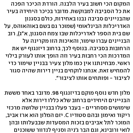
המקום הכי חשוב בעיר הלבנה. הורדת הכיכר הפכה
את כל הסביבה למבוקשת. מדובר בכיכר היחידה בעיר
שהבניינים סביבה נבנו באחידות, כולם בסגנון
האדריכלות הבינלאומי (שמוכר גם בשם באוהאוהס, על
שם בית הספר לאדריכלות שבו צמח הסגנון, א"ג), רוב
הבניינים עברו שימור, והאיכות הזו מקרינה על
הרחובות בסביבה. בנוסף לכך, ברחוב דיזנגוף יש את
המדרכות הכי רחבות בעיר וזה הופך אותו לעורק בילוי
ראשי. מבחינתנו אין כמו מלון צעיר בבניין שימור כדי
להמחיש זאת. אנחנו לוקחים בניין דירות שהיה סגור
לציבור - ופותחים אותו לציבור".
מלון חדש נוסף מוקם בדיזנגוף 98. מדובר באחד מששת
הבניינים היחידים ברחוב שלא כללו דירות אלא
שימושים מסחריים - בעבר פעלו בבניין שלושה מרכזי
ריקוד ואימון ובהם סטודיו C. יזם המלון הוא ארז אביב,
המוכר לתל אביבים בזכות המסעדות שבבעלותו ובהן
לואי ורובינא, וגם הבר ג'ניה וסניף לנדוור ששוכנים