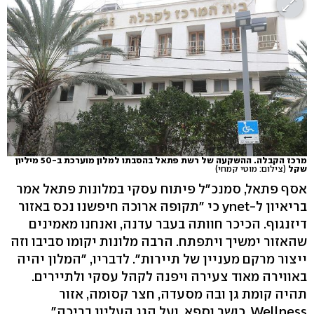
מרכז הקבלה. ההשקעה של רשת פתאל בהסבתו למלון מוערכת ב-50 מיליון
שקל
(צילום: מוטי קמחי)
אסף פתאל, סמנכ"ל פיתוח עסקי במלונות פתאל אמר
בריאיון ל-ynet כי "תקופה ארוכה חיפשנו נכס באזור
דיזנגוף. הכיכר חוותה בעבר עדנה, ואנחנו מאמינים
שהאזור ימשיך ויתפתח. הרבה מלונות יקומו סביבו וזה
ייצור מרקם מעניין של תיירות". לדבריו, "המלון יהיה
באווירה מאוד צעירה ויפנה לקהל עסקי ולתיירים.
תהיה קומת גן ובה מסעדה, חצר קסומה, אזור
Wellness, כושר וספא, ועל הגג העליון בריכה".