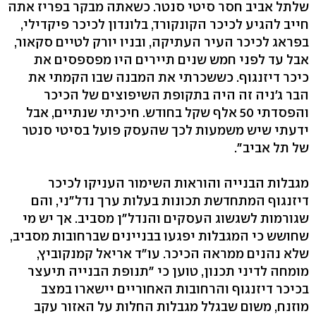
שלתל אביב חסר סיטי סנטר. כשאתה מבקר בפריז אתה
חייב להגיע לכיכר הקונקורד, בלונדון לכיכר פיקדילי,
בפראג לכיכר העיר העתיקה, ובניו יורק לטיים סקאור,
אבל עד לפני חמש שנים תיירים היו מפספסים את
כיכר דיזנגוף. כששכרתי את המבנה שבו הקמתי את
הבר ג'ניה זה היה בתקופת השיפוצים של הכיכר
והפסדתי 50 אלף שקל בחודש. חיכיתי שנתיים, אבל
ידעתי שיש משמעות לכך שהעסק פועל בסיטי סנטר
של תל אביב".
מגבלות הבנייה והוראות השימור העניקו לכיכר
דיזנגוף המתחדשת תכונות בעלות ערך נדל"ני, והם
שגורמות לשגשוג העסקים והנדל"ן מסביב. אך יש מי
שחושש כי המגבלות יפגעו בבניינים שברחובות מסביב,
שלא נהנים ממראה הכיכר. עו"ד אריאל קמנקוביץ,
מומחה לדיני תכנון, טוען כי "תנופת הבנייה תיעצר
בכיכר דיזנגוף והרחובות האחוריים יישארו במצב
מוזנח, משום שבגלל מגבלות החלות על האזור עקב