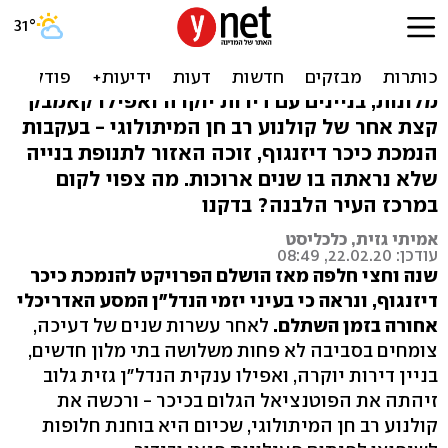
ירידה לשם עלייה: הנדל"ן
סביב כיכר דיזנגוף מתעורר
מלונות, בניינים עם דירות יוקרה ואפילו קאמבק
קצת אחר של קולנוע רב חן המיתולוגי - בעקבות
הנמכת כיכר דיזנגוף, זוכה האזור לתנופת בנייה
שלא נראתה בו שנים ארוכות. מה צפוי לקום
במרכז העיר הלבנה? בדקנו
אמיתי גזית, כלכליסט
עודכן: 22.02.20, 08:49
שנה וחצי חלפה מאז הושלם הפרויקט להנמכת כיכר
דיזנגוף, ונראה כי בעיני יזמי הנדל"ן המסע האדריכלי
אחורה בזמן השתלם.
לאחר עשרות שנים של דעיכה,
צומחים בסביבה לא פחות משלושה בתי מלון חדשים,
בניין דירות יוקרה, ואפילו ענקית הנדל"ן גזית גלוב
זיהתה את הפוטנציאל הגלום בכיכר - ו
רכשה את
קולנוע רב חן המיתולוגי
, שכיום היא בוחנת חלופות