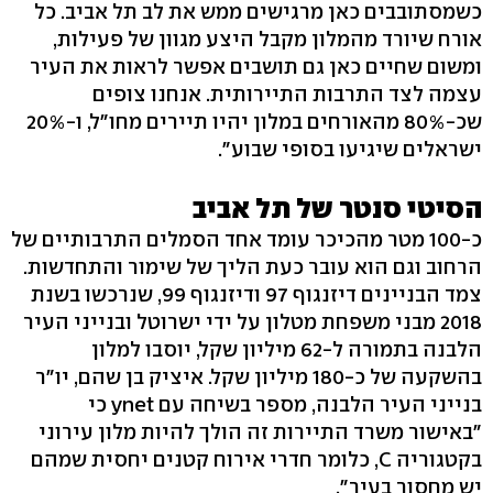
כשמסתובבים כאן מרגישים ממש את לב תל אביב. כל
אורח שיורד מהמלון מקבל היצע מגוון של פעילות,
ומשום שחיים כאן גם תושבים אפשר לראות את העיר
עצמה לצד התרבות התיירותית. אנחנו צופים
שכ-80% מהאורחים במלון יהיו תיירים מחו"ל, ו-20%
ישראלים שיגיעו בסופי שבוע".
הסיטי סנטר של תל אביב
כ-100 מטר מהכיכר עומד אחד הסמלים התרבותיים של
הרחוב וגם הוא עובר כעת הליך של שימור והתחדשות.
צמד הבניינים דיזנגוף 97 ודיזנגוף 99, שנרכשו בשנת
2018 מבני משפחת מטלון על ידי ישרוטל ובנייני העיר
הלבנה בתמורה ל-62 מיליון שקל, יוסבו למלון
בהשקעה של כ-180 מיליון שקל. איציק בן שהם, יו"ר
בנייני העיר הלבנה, מספר בשיחה עם ynet כי
"באישור משרד התיירות זה הולך להיות מלון עירוני
בקטגוריה C, כלומר חדרי אירוח קטנים יחסית שמהם
יש מחסור בעיר".