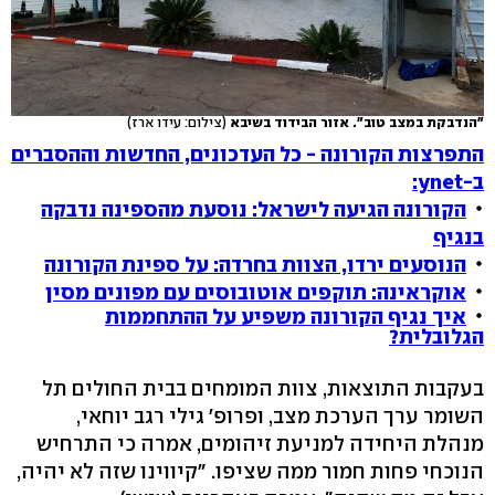
"הנדבקת במצב טוב". אזור הבידוד בשיבא
(צילום: עידו ארז)
התפרצות הקורונה - כל העדכונים, החדשות וההסברים
ב-ynet:
הקורונה הגיעה לישראל: נוסעת מהספינה נדבקה
בנגיף
הנוסעים ירדו, הצוות בחרדה: על ספינת הקורונה
אוקראינה: תוקפים אוטובוסים עם מפונים מסין
איך נגיף הקורונה משפיע על ההתחממות
הגלובלית?
בעקבות התוצאות, צוות המומחים בבית החולים תל
השומר ערך הערכת מצב, ופרופ' גילי רגב יוחאי,
מנהלת היחידה למניעת זיהומים, אמרה כי התרחיש
הנוכחי פחות חמור ממה שציפו. "קיווינו שזה לא יהיה,