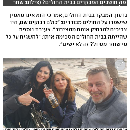
מה חושבים המבקרים בבית החולים? (צילום: שחר
גולדשטיין)
גדעון, המבקר בבית החולים, אמר כי הוא אינו מאמין
שישמרו על החולים מבודדים: "כולם דבוקים שם, היו
צריכים להרחיק אותם מהציבור". צעירה נוספת
שהייתה בבית החולים הסכימה איתו: "להשגיח על כל
מי שחזר מטיול? זה לא ישים".
מבקרים בבית החולים שפחות נלחצו מהנוסעים שחזרו מיפן
(צילום: גלעד מורג)