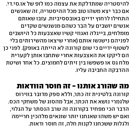
להיסטריה שמתדלקת את עצמה כמו לופ של או.סי.די.
אם כבר יצא משהו טוב מכל ההיסטריה, זה שאנשים
התחילו לרחוץ ידיים באובססיביות. עזבו שאותם
אנשים יושבים על הבר כשהם מנשנשים שקדים
מומלחים, בייגלה ואגוזי קשיו שאצבעות כל היושבים
לפניהם נישנשו אותם (אחרי שיצאו מהשירותים בלי
לשטוף ידיים כי שום קורונה לא הייתה באופק). לפני כן
הם ליקקו את האצבעות אחרי שתחבו אותן לקערית
מלח גס או פשפשו בין זיתים לחמוצים. כל אחד ושיטת
ההדבקה החביבה עליו.
מה שהורג אותנו - זה חוסר הוודאות
קורונה בלטינית זה כתר, וללא ספק מדובר בווירוס
שלגמרי נושא את הכתר, אבל מהסוג של משחקי הכס.
הדבר הכי מפחיד בקורונה זה שרב הנסתר על הגלוי,
ואם יש משהו שאנחנו יותר שונאים מלהכין חריימה
ולגלות ששכחנו לקנות חלה, זה חוסר ודאות.