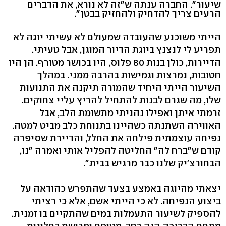
שיעור". החברה ענתה ש"זה לא נורא, את הדברים
הרעים צריך להדחיק ולהחזיק בבטן".
הייתי משוכנע שהעובדה שמעולם לא עשיתי יוגה לא
תפריע לי לנצנץ ביוגת הדיור המוגן, אבל טעיתי.
הדיירות, כולן בנות 80 פלוס, היו בכושר מטורף. הן היו
חטובות, נמרצות וגמישות בהרבה ממני. במהלך
השיעור הייתי היחיד שהמורה תיקנה את התנועות
שלו, מה שגרם לבנות להתחיל להריץ עליי צחוקים.
זרמתי איתן ואפילו נהניתי מתשומת הלב, אבל
האווירה השתנתה כשהיינו בתנוחת כלב מביט למטה.
נפיחה עוצמתית פילחה את החלל, והדיירת שסיפרה
קודם ש"ברח לה" החליטה להפליל אותי ואמרה "נו,
הבחורצ'יק שלנו כבר מרגיש בבית".
יצאתי מהיוגה באמצע בצעד שהתפרש כהודאה על
ביצוע הנפיחה. לא כי הייתי אשם, אלא כי רציתי
להספיק לשיעור התעמלות במים שהתקיים בו זמנית.