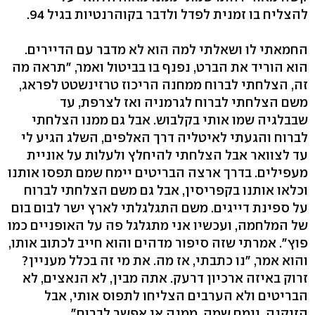
להצליח בו זמנית לפדל ולדבר בקוהרנטיות בגיל 94.
החמאתי לו ושאלתי למה הוא לא מדבר עם הדיירים.
הוא הוריד את הברט, נפנף בו בביטול ואמר, "תראה מה
זה, הצלחתי לברוח ממחנה הריכוז טרזינשטט לפראג,
משם הצלחתי לברוח לגרמניה ואז לצרפת, עד
שבבלגיה שמו אותי בקלבוש. אבל גם ממנו הצלחתי
לברוח והגעתי לאיטליה דרך האלפים, השלג הגיע לי
עד לצוואר אבל הצלחתי להיחלץ ולעלות על אוניית
מעפילים. בדרך ארצה הבריטים יימח שמם תפסו אותנו
וכלאו אותנו בקפריסין, אבל גם משם הצלחתי לברוח
על ספינת דייגים. משם התגלגלתי לארץ ישר לבום בום
של המלחמה, ועכשיו אני מתגלגל פה על האופניים כמו
פוץ". אמרתי שזה סיפור מדהים והוא חייב לכתוב אותו,
והוא אמר, "נו כתבתי, אז מה. את מי זה בכלל מעניין?
זרוק באיזה ארכיון דרעק. אתה מבין, לא הנאצים, לא
הבריטים ולא הערבים הצליחו לתפוס אותי, אבל
הזיקנה, יימח שמה, ממנה אי אפשר לברוח".