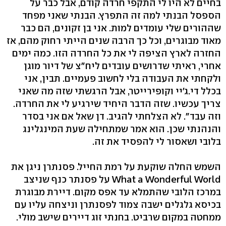
בחיים לא היו לי התקפי חרדה קודם, אבל כבר על
הספסל הבנתי למה זה התפרץ. הבנתי שאני מפחד
שההורים שלי עומדים למות. אני בן זקונים, הם כבר
מאוד מבוגרים, וכל כך הרבה שנים הייתי רחוק מהם, אז
החזרה לארץ הציפה לי את כל החרדה הזו. כמה ימים
אחרי, ראיתי שדרושים עובדים ליח"צ של דיור מוגן
ולקחתי את העבודה בלי לחשוב פעמיים. תבין, אני
בכלל די.ג'יי וקופירייטר, אבל הרגשתי שזה מה שאני
צריך עכשיו. שזה הדבר היחיד שירגיע לי את החרדה.
וזה עבד". לא הצלחתי להגיב. דן שאל אם אני בסדר
והנהנתי שכן. הוא אמר שמתחילה שעת המינגלינג
בלובי ושאסור לי להפסיד את זה.
השמש החלה שוקעת על רמת החייל. פסנתרן ניגן את
What a Wonderful World על פסנתר כנף שניצב
במרכז הלובי שהתמלא עד אפס מקום. דיירת מבוגרת
בכיסא גלגלים ישבה צמוד לפסנתרן וניצחה עליו עם
ממחטה במקום שרביט. בחנתי זוג דיירים שישב מולי.