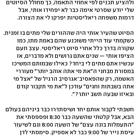
ולהציע תכנים לפי אחוזי התאמה, כך מחולל הסיוטים
שלי יודע שסרטי אימה כבר לא יפחידו אותי, אבל
דרמות משפחה ריאליסטיות יפרקו לי את הצורה.
הסיוט שהעיר אותי היה שההורים שלי מתים בו זמנית.
כשקמתי עוד הייתי משוכנע שהם באמת מתו, כמו
שקורה בדרך כלל אחרי סיוט ריאליסטי. עצב וזעם
הציפו אותי — שנים אתם גרושים ולא מדברים, אז
עכשיו אתם מתים לי ביחד? כאילו שבמותם המשיכו
במסורת מבחני ה"את מי אתה אוהב יותר" מעוררי
האשמה, רק שהפאסיב־אגרסיב הרגיל של "אצל מי
אתה בשבתות וחגים" עודכן ל"את מי תקבור קודם
ובאיזו שבעה תשב יותר?".
חשבתי לקבור אותם יחד ושיסתדרו כבר ביניהם בעולם
הבא, אבל קלטתי שהשעה כבר 8:30 ופספסתי את
"התעמלות בונה עצם" של השעה 8:00 וגם לשיעור
עיסת נייר של 9:00 כבר לא אספיק. סימסתי לדן