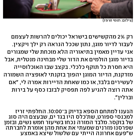
(צילום: תומי הרפז)
רק 2% מהקשישים בישראל יכולים להרשות לעצמם
לעבור לדיור מוגן, נתון שככל הנראה רק ילך ויקצין.
אני עדיין מאמין בתיאוריה הלא מוכחת שלי שמגורים
בדיור מוגן הולמים את הדור שלי מבחינה מנטלית, אבל
היא חסרת כל תוקף כלכלי. בקצב שבו האוכלוסייה
מזדקנת, הדיור המוגן יהפוך בזקנתי לאופציה השמורה
לעשירים בלבד, או כמו שאחת הדיירות אמרה לי, "אם
אתה רוצה להגיע לפה תפסיק לבזבז כסף על בירות
וברלין".
הגענו למתחם הספא בדיוק ב־10:00. החלפתי זריז
למכנסי ספורט, שת'כלס היו בגד ים, שבעצם היה סוג
של בוקסר. מלבד המורה נכחו בשיעור חמש נשים, ובזמן
שפרסנו מזרנים שמעתי את אחת מהן אומרת לחברתה
ש"פעם אחרונה הייתי עם שלשול שיצא באמצע