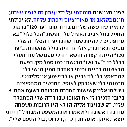
לפני חצי שנה
הוטסתי על ידי עיתון זה לנפוש שבוע
חינם בקלאב מד מאוריציוס ולכתוב על זה
. לא יכולתי
לדמיין שחופשה של יום בדיור מוגן "עד 120" ברמת
החייל בתל אביב תאפיל על חופשת "הכל כלול" באי
טרופי. יכול להיות שמה שהכריע זו הסלידה שלי
מטיסות ארוכות, אולי זה היה בגלל שהשהות ב"עד
120" הייתה קצרה והשאירה לי טעם של עוד, ואולי
בכלל כי ב"עד 120" הרגשתי כמו סמל מין. בפעם
הראשונה בחיים זכיתי באהבת המין הנשי בלי
להתאמץ, בלי להצחיק או להישמע אינטליגנטי.
חרמנתי בלי שאזדקק לאופי. המבטים המחפיצים
ששלחו אליי קשישות החברה הגבוהה בשעת אחה"צ
בלובי הזכירו לי את האופן שבו דודה שלי הסתכלה
עליי, רק שבניגוד אליה הן לא היו קרובות משפחה
מדרגה ראשונה ולא אמרו את המשפט המבחיל "הייתי
יוצאת איתך, אתה חנון כזה, רכרוכי, בול הטעם שלי".