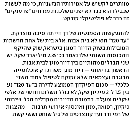
מוותרים לקשיש על אמירותיו הגזעניות, כי מה לעשות
שבגילו הוא כבר לא יפנים שלכנות מזרחים "פרענקים"
זה כבר לא פוליטיקלי קורקט.
להתעקשות הסמנטית של דן הייתה סיבה מוצדקת.
"עד 120" הוא לא בית אבות, אלא בית של אחת הרשתות
המובילות בשוק הדיור המוגן בישראל, שוק שהיקף
ההכנסות השנתי שלו נאמד בכ־2.35 מיליארד שקל. יש
שני הבדלים מהותיים בין דיור מוגן לבית אבות.
הראשון בריאותי — דיור מוגן משרת רק אוכלוסייה
מבוגרת ועצמאית שלא זקוקה לטיפול צמוד. השני
כלכלי — סכום הפיקדון הממוצע לדירה ב"עד 120" נע
בין 1.5 ל־2 מיליון שקל, לא כולל תשלום חודשי של אלפי
שקלים ומעלה. בתמורה הדיירים מקבלים הכל: שירותי
ניקיון, רפואה, מזון ואינסוף אירועי תרבות — מהצגות
של רמי ורד ועד קונצרטים של גיל שוחט וששי קשת.