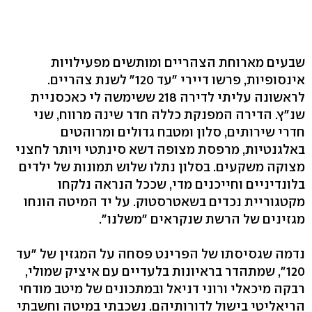
שבעים מארוחת הצהריים ומותשים מפעילויות
אינסופיות, פרשו דיירי "עד 120" לשנת צהריים.
לראשונה עליתי לדירה 218 ששימשה לי כאכסניית
שנ"ץ. הדירה המפנקת כללה חדר שינה מרווח, שני
חדרי שירותים, סלון ומטבח גדולים ומרוהטים
באלגנטיות, מרפסת מצופה דשא סינתטי ויותר לחצני
מצוקה משקעים. בסלון נתלו שלוש תמונות של ילדים
בלונדיניים וחייכנים מדי, שככל הנראה נלקחו
מקטגוריית נכדים בשאטרסטוק. על יד המיטה הונחו
מגזינים של הרשת שנקראים "משלנו".
נדמה שגסיסתו של הפרינט פסחה על המגזין של "עד
120", שמתהדר בראיונות בלעדיים עם איציק שמולי,
רבקה מיכאלי ורוני דניאל ובמתכונים של מיטב מודחי
הריאליטי בישול לדורותיהם. נשכבתי במיטה וחשבתי