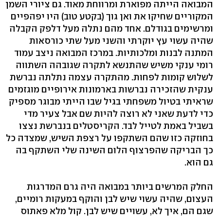
המבואה הייתה מפוארת ומרווחת מאוד. גם ציורי השמן
המקוריים שחיקו את ואן גוך (בקטע טוב) היו יפהפיים
ומרשימים בגודלם. אחד מהם נתלה מעל דלפק הקבלה
שהיה עשוי עץ יוקרתי והשני מעל שתי כורסאות
המתנה לבנות ומלכותיות. במרכז המבואה ניצב עמוד
רומי ענקי משיש שהתנשא לתקרה שגובהה השתווה
לשלוש קומות לפחות. מהתקרה עצמה נתלתה נברשת
ענקית שהזכירה נברשות בארמונות אירופיים מוגזמים
שראיתי בטיול משפחתי בגיל שבו הייתי מבוגר מספיק
כדי לדעת שאני לא רוצה להיות שם אבל צעיר מדי
בשביל באמת לטייל לבד. הקריסטלים בנברשת נצצו
בחוזקה כזו שהם השתקפו על רצפת השיש, שמצדה כל
כך הבריקה שהפרצוף הלום השינה שלי השתקף בה
גם הוא.
החלק המרשים ביותר במבואה היה גרם המדרגות
העצום, שהיה עשוי שיש לבן והוקף במעקות רומיים,
שגם הם, איך לא, עשויים שיש לבן. קול מלא פאתוס