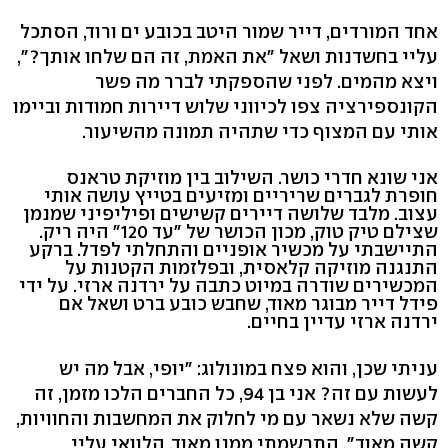
אחד המורדים, דייר שמור היטב בכובע ים ורוד, הסתכל
עליי בחשדנות ושאל "את האמת, זה הם שלחו אותך?",
ויצא מהמים. לפני שהספקתי לברר מה פשר
הקונספירציה צפו לכיווני שלוש דיירות חמודות וביימו
אותי עם המצוף כדי שתהיה תמונה מהשיעור.
אני שונא חדרי כושר. השילוב בין מוזיקת טראנס
חופרת לגברים שריריים ומזיעים בטייץ עושה אותי
עצוב. מלבד שלושה דיירים קשישים ופיליפיני שמנמן
שצילם טיק טוק, מכון הכושר של "עד 120" היה ריק.
התיישבתי על מכשיר אופניים והתחלתי לפדל. ברקע
התנגנה מוזיקה קלאסית, ובפלזמות הקטנות על
המכשירים שודרה במיוט כתבה על ירדנה ארזי. על ידי
פידל דייר מבוגר מאוד, שחבש כובע ברט ושאל אם
ירדנה ארזי עדיין בחיים.
עניתי שכן, והוא פצח במונולוג: "יופי, אבל מה יש
לעשות עם זה? אני בן 94, כל החברים הלכו מזמן, זה
קשה שלא נשאר עם מי לחלוק את המחשבות והחוויות,
קשה מאוד". התרשמתי ממנו מאוד. הלוואי עליי