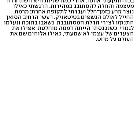
בכוח ותקעתי אותה. אחרי כמה שניות היא השתחררה
מעצמה והחלה להסתובב במהירות. הרגשתי כאילו
נוצר קרע בזמן־חלל ועברתי לתקופה אחרת: מרמת
החייל לאולם הנשפים בטיטאניק. רעשי הרחוב הסואן
התנקזו לצירי הדלת המסתובבת, נשאבו בתוכה ונעלמו
לגמרי. כשנכנסתי הייתה דממה מוחלטת. אפילו את
הצעדים של עצמי לא שמעתי, כאילו אלוהים שם את
העולם על מיוט.