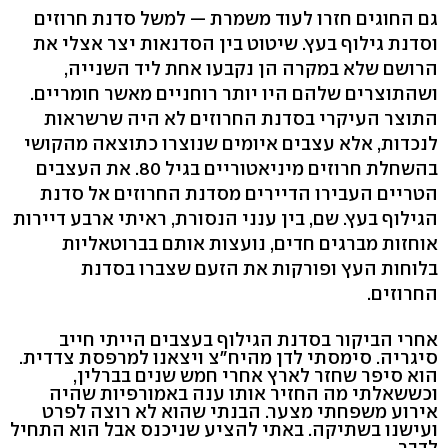
גם החוגים חזרו לעוד משמרת — למשל סדנת חרוזים
וסדנת גילוף בעץ. שיטוט בין הסדנאות יצר אצלי את
הרושם שלא במקרה הן נקבעו אחת ליד השנייה,
ושהתוצרים שלהם היו יותר רוחניים מאשר חומריים.
התוצר העיקרי בסדנת החרוזים לא היה שרשראות
לנכדות, אלא עצבים איומים שנוצרו כתוצאה מהקושי
בהשחלת חרוזים מיניאטוריים בגיל 80. את העצבים
הטריים העבירו הדיירים מסדנת החרוזים אל סדנת
הגילוף בעץ. שם, בין ענני הנסורת, ראיתי ארבע דיירות
אוחזות מברגים חדים, נועצות אותם בברוטאליות
בלוחות העץ ופורקות את הזעם שצברו בסדנת
החרוזים.
אחרי הביקור בסדנת הגילוף בעצבים הייתי חייב
סיגריה. סימסתי לדן מהיח"צ ויצאנו למרפסת צדדית.
הוא סיפר שחזר לארץ אחרי חמש שנים בברלין,
וכששאלתי מה החזיר אותו ענה באמורפיות שהיה
אירוע משפחתי מצער. הבנתי שהוא לא רוצה לפרט
ועישנו בשתיקה. באתי להציע שניכנס אבל הוא התחיל
לדבר.