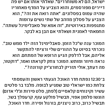
ישראל, הם לא משוחררים". שאלתי אותו אם יש פה
דיירים מפורסמים, והוא הצביע על המדף מאחוריו
שהיה עמוס בפסלונים. "אתה רואה את זה?", הוא
הצביע על פסלון מוזהב של שתי נשים ערומות
מתגפפות באירוטיות, "זה אמא של סאבלימינל עשתה".
החמאתי לאמנית ושאלתי אם הבן בא לבקר.
המוכר ענה ש"כל הזמן. סאבלימינל הזה ילד ממש טוב".
נזכרתי בסיוט על ההורים שלי ורציתי להתקשר
אליהם, אבל לדלפק הגיע הרופא של המתחם. הוא
נראה חיוור ומותש. המוכר צחק לקראתו ואמר, "דוקטור,
מה דעתך, אולי תזריק לבחורצ'יק קורונה?".
ב־12:30 נפתח חדר האוכל. הגעתי ראשון והעמסתי
צלחת כמו ישראלי טוב שמגיע לבופה. מלבד בר סלטים
עשיר וקינוחים קלאסיים (לפתן, סלט פירות וג'לי אדום)
הוגשו סלמון אפוי, תבשיל פולקע עוף, קרעפלך בשר,
תבשיל כרוב, כרוב ניצנים, בורגול ופירה. חדר האוכל,