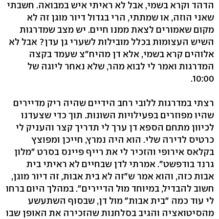
הדהד וקרא בשמי, אבל לא ראיתי איש במבואה. חשבתי
שאני הוזה, או שמתתי, הרי בגדול דיור מוגן זה לא
מקום שאמורים לצאת ממנו חיים. יש מצב שמדרגות
השיש העצומות בכלל מובילות לשערי גן עדן? אבל לא
אלוהים קרא בשמי, אלא דן מהיח"צ שעמד בקצה
המדרגות ואמר לי לבוא מהר, שלא נאחר ליוגה של
10:00.
רצתי במדרגות ללובי רחב הידיים שהיה ריק מדיירים
שהיו מפוזרים בפעילויות השונות. תוך כדי שצעדנו
לכיוון מתחם הספא דן ערך לי תדריך קצר והעניק לי
כרטיס לדירה שלי. הוא היה נמרץ, חייכן ומפוצץ
בקלאס אירופי והזכיר לי את רייף פיינס בסרט "מלון
גרנד בודפשט". אמרתי לדן שבחיים לא ראיתי בית
אבות כזה, והוא אמר ש"זה לא בית אבות, זה דיור מוגן,
חשוב להבדיל, במיוחד מול הדיירים". במהלך היום ברחו
לי עוד כמה "בית אבות" מול דן, שבסוף השתעשע
מהסיטואציה והגיב בסלחנות שהזכירה את האופן שבו