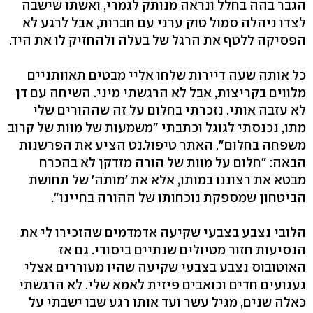
הגבר בהה בחלל ונראה מנותק לגמרי, ואשתו שישבה
לצדו ניהלה סמול טוק ערני עם חברות, אבל לרגע לא
הפסיקה ללטף את הרגל של בעלה ולהחזיק לו את היד.
כל אותה שעה דיירות שלחו אליי מבטים תאוותניים
מלווים בקריצות, אבל לא הרגשתי מיני. השיחה עם דן
לא עזבה אותי. נזכרתי בחלום על זה שההורים שלי
מתו, נכנסתי לגוגל וכתבתי "משמעות של מוות של קרוב
משפחה בחלום". האתר טיפול.נט הציע את הפרשנות
הבאה: "חלום על מוות של הורה מזדקן לא בהכרח
מבטא את רצוננו במותו, אלא את 'מותה' של תחושת
הביטחון שמספקת נוכחותו של ההורה בחיינו".
הלובי נצבע בצבעי שקיעה אדמדמים שהזכירו לי את
הנסיעות חזור מטיולים שנתיים ביסודי. גם אז
האוטובוס נצבע בצבעי שקיעה שהיו מעוררים אצלי
געגועים חדים וכואבים פיזית לאמא שלי. לא הרגשתי
כאלה שנים, מגיל עשר ועד אותו רגע שבו ישבתי על