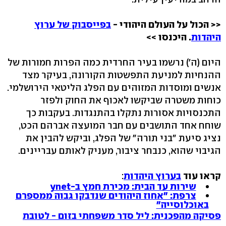
<< הכול על העולם היהודי -
בפייסבוק של ערוץ
היהדות
. היכנסו >>
היום (ה') נרשמו בעיר החרדית כמה הפרות חמורות של
ההנחיות למניעת התפשטות הקורונה, בעיקר מצד
אנשים ומוסדות המזוהים עם הפלג הליטאי הירושלמי.
כוחות משטרה שביקשו לאכוף את החוק ולפזר
התכנסויות אסורות נתקלו בהתנגדות. בעקבות כך
שוחח אחד התושבים עם חבר המועצה אברהם הכט,
נציג סיעת "בני תורה" של הפלג, וביקש להבין את
הגיבוי שהוא, כנבחר ציבור, מעניק לאותם עבריינים.
קראו עוד
בערוץ היהדות
:
שירות עד הבית: מכירת חמץ ב-ynet
צרפת: "אחוז היהודים שנדבקו גבוה ממספרם
באוכלוסייה"
פסיקה מהפכנית: ליל סדר משפחתי בזום - לטובת