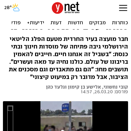
מפירים את ההנחיות במודיעין
עילית: "עדיף למות מאשר
לוותר על בית כנסת". האזינו
חבר מועצה בעיר החרדית מטעם הפלג הליטאי
הירושלמי גיבה פתיחה של מוסדות חינוך ובתי
כנסת: "בשביל זה אנחנו חיים. חייבים להאמין
בריבונו של עולם. כולנו נחיה עד מאה ועשרים".
תושבים מחו: "הם גם מתאבדים וגם מסכנים את
הציבור, אבל מדובר רק במיעוט קיצוני"
קובי נחשוני, אלישע בן קימון וגלעד כהן
פורסם: 26.03.20, 14:57