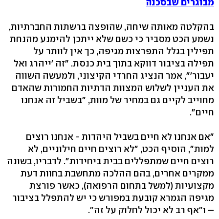
מבוגרים שבסכנה
בהקלטה מאותה שיחה, שהופצה ברשתות החברתיות,
נשמע הכט מסביר כי כשם שלא ייתכן להימנע מהנחת
תפילין בגלל התפרצות מגיפה, כך אין לוותר על
תפילה בציבור דווקא בתוך בית כנסת. "זה 'ייהרג ואל
יעבור'", אמר הנציג החרדי הקיצוני, ולמעשה השווה
את העניין לשלוש המצוות הדתיות החמורות שהאדם
מחוייב לקיים גם במחיר של מוות, "בשביל זה אנחנו
חיים".
"אם אנחנו לא חיים בשביל היהדות - אנחנו רוצים
למות", הוסיף הכט, "לא רוצים חיים חילוניים, לא
רוצים חיים שמתפללים בבית ביחידות". לדבריו, בשונה
ממקרים אחרים, בהם ההלכה מתחשבת בחוות דעת
מקצועיות (למשל בתחום הרפואה), כאשר פורצת
מגיפה הגמרא קובעת במפורש כי יש להתפלל בציבור
– ו"אף רב לא יכול לחלוק על זה".