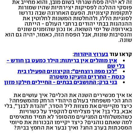
זה לא יהיה פסח שגרתי בשום מובן, והוא מחייב את
פוסקי ההלכה לפסיקות יצירתיות שהיו שמורות
לתקופות קיצוניות. הפעם האחרונה שבה נדרשו
לסוגיות הללו, ולהחלטות המשנות לחלוטין את
ההנהגות בבתי יהודים ברחבי העולם - הייתה
באירופה של ימי השואה. אז נכון שהזמנים שונים
והנסיבות שונות, אבל הפסח הזה, כאמור, יהיה גם הוא
שונה.
קראו עוד
בערוץ היהדות
:
אין מוהלים אין בריתות: הילד כמעט בן חודש -
בלי שם
"לכו מפה רוצחים": הקיצונים הפעילו בית
כנסת - החרדים הזעיקו משטרה
בני ברק: התושבים בבתים - החיילים חילקו מזון
אז איך מכשירים השנה את הכלים? איך עושים את
החג הכי משפחתי בעולם היהודי הרחק מהמשפחה?
כיצד מקיימים את מצוות ליל הסדר, "והגדת לבנך", בלי
אבא, בלי בן? איך מצליחים להקפיד על כשרויות
כשהמשלוחים המגיעים מהסופר לא תמיד מתאימים
למה שאתם נוהגים? כיצד יקיימו הבכורות את סיומי
המסכתות בערב החג? ואיך נבער את החמץ בבית?