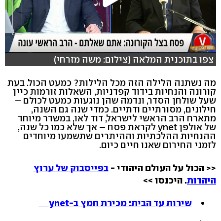
צפו בתוכנית המלאה (צילום: משה מזרחי)
מה נשתנה הלילה הזה מכל הלילות? כמעט הכול. בעת
קורונה והנחיות בידוד קפדניות, השאלות זורמות כיין
שעל שולחן הסדר, ונדמה שהן נוגעות כמעט לכולם –
חילונים, מסורתיים ודתיים. כמדי שנה גם השנה,
מתארח הרב הראשי לישראל, דוד לאו, במשדר מיוחד
של אולפן ynet לקראת פסח – אך שלא כמו כל שנה,
ההנחיות ההלכתיות וההיתרים שתשמעו מיוחדים
לזמני החירום שאנו חיים כיום.
<< הכול על העולם היהודי -
בפייסבוק של ערוץ
היהדות
. היכנסו >>
שירות עד הבית: מכירת חמץ ב-ynet