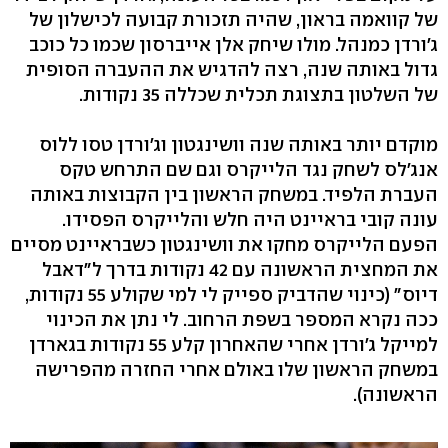
של קוואמה בראון, שהיה תזכורת קבועה לכישלון של
ג'ורדן כמנהל. מולו שיחק אלן אייברסון שכמו כל כוכב
גדול באותה שנה, רצה להדגיש את ההעברה הסופית
של השלטון בתצוגת תכלית שכללה 35 נקודות.
מוקדם יותר באותה שנה וושינגטון וג'ורדן טסו ללוס
אנג'לס לשחק נגד הלייקרס וגם שם התרחש טקס
העברת הלפיד. במשחק הראשון בין הקבוצות באותה
עונה קובי בראיינט היה חלש והלייקרס הפסידו.
הפעם הלייקרס מחקו את וושינגטון כשבראיינט מסיים
את המחצית הראשונה עם 42 נקודות בדרך ל"דאבל
דיוס" (כינוי שהדביק ספייק לי למי שקולע 55 נקודות,
ככה נקרא המספר בשפת הרחוב. לי נתן את הכינוי
למייקל ג'ורדן אחרי שהאחרון קלע 55 נקודות בגארדן
במשחק הראשון שלו באולם אחרי החזרה מהפרישה
הראשונה).