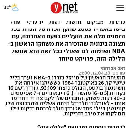
המשחק בו מייקל ג'ורדן נפרד
סופית: "הגיע הזמן"
ב-16 באפריל 2003 שחקן הכדורסל הגדול בכל
הזמנים תלה את הנעליים בפעם האחרונה, עם
תצוגה בינונית שהזכירה את משחקו הראשון ב-
NBA ושרמזה לנו שאולי בכל זאת הוא אנושי.
הלילה הזה, פרויקט מיוחד
זאב אברהמי
פורסם: 12.04.20, 21:00
המשחק הראשון של מייקל ג'ורדן ב-NBA נערך בליל
שישי קר, 26 באוקטובר 1984, כששיקגו אירחה את
וושינגטון בולטס, הבולס ניצחו 93:109. ג'ורדן רשם 16
נקודות (5 מ-16 מהשדה), 6 ריבאונדים ו-7 אסיסטים
ב-40 דקות משחק. החברים שלו לקבוצה די החרימו
אותו - לאורלנדו וולרידג’ היתה אשליה שהקבוצה שלו,
קווינטין דיילי פחד שג’ורדן הולך לכרסם בדקות שלו.
הם לקחו את מירב הזריקות.
לכתבות נוספות בפרויקט "הלילה הזה"