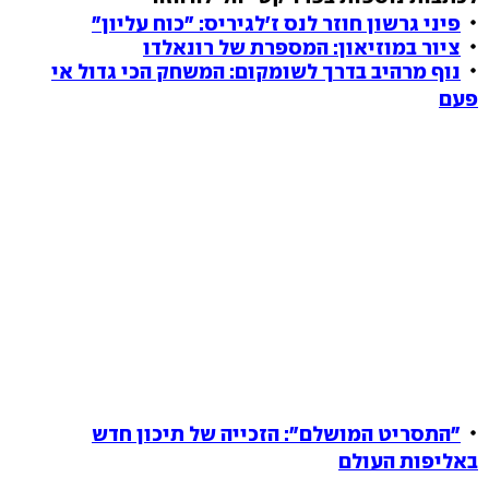
פיני גרשון חוזר לנס ז'לגיריס: "כוח עליון"
ציור במוזיאון: המספרת של רונאלדו
נוף מרהיב בדרך לשומקום: המשחק הכי גדול אי
פעם
"התסריט המושלם": הזכייה של תיכון חדש
באליפות העולם