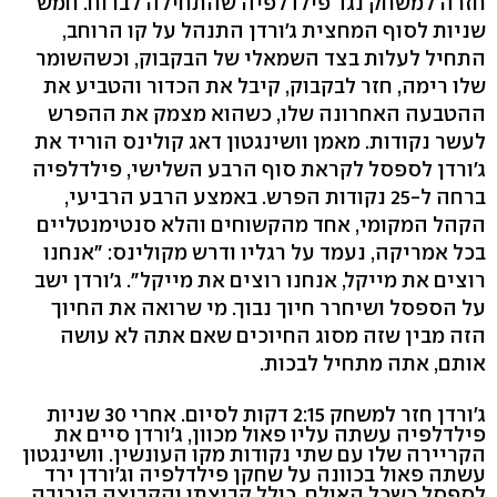
חזרה למשחק נגד פילדלפיה שהתחילה לברוח. חמש
שניות לסוף המחצית ג'ורדן התנהל על קו הרוחב,
התחיל לעלות בצד השמאלי של הבקבוק, וכשהשומר
שלו רימה, חזר לבקבוק, קיבל את הכדור והטביע את
ההטבעה האחרונה שלו, כשהוא מצמק את ההפרש
לעשר נקודות. מאמן וושינגטון דאג קולינס הוריד את
ג'ורדן לספסל לקראת סוף הרבע השלישי, פילדלפיה
ברחה ל-25 נקודות הפרש. באמצע הרבע הרביעי,
הקהל המקומי, אחד מהקשוחים והלא סנטימנטליים
בכל אמריקה, נעמד על רגליו ודרש מקולינס: "אנחנו
רוצים את מייקל, אנחנו רוצים את מייקל". ג'ורדן ישב
על הספסל ושיחרר חיוך נבוך. מי שרואה את החיוך
הזה מבין שזה מסוג החיוכים שאם אתה לא עושה
אותם, אתה מתחיל לבכות.
ג'ורדן חזר למשחק 2:15 דקות לסיום. אחרי 30 שניות
פילדלפיה עשתה עליו פאול מכוון, ג'ורדן סיים את
הקריירה שלו עם שתי נקודות מקו העונשין. וושינגטון
עשתה פאול בכוונה על שחקן פילדלפיה וג'ורדן ירד
לספסל כשכל האולם, כולל קבוצתו והקבוצה היריבה,