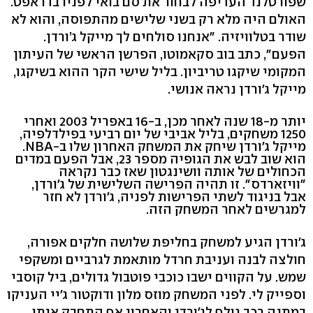
שפורטלנד העדיפה לבחור את סם בואי לפניו בדראפט.
האולם היה מלא רק בשני שלישים מהתפוסה, והוא לא
שודר בטלוויזיה. "אנחנו סולחים לך מייקל ג’ורדן.
הפעם", כתב בוב סקאמוטו, הפרשן הראשי של העיתון
המקומי שיקגו טריביון. בליל שישי הקר ההוא בשיקגו,
מייקל ג'ורדן נראה אנושי.
יותר מ-18 שנה לאחר מכן, ב-16 באפריל 2003 ואחרי
1250 משחקים, בליל אביבי של יום רביעי בפילדלפיה,
מייקל ג'ורדן שיחק את המשחק האחרון שלו ב-NBA.
הוא שוב לבש את הגופיה מספר 23, אבל הפעם במדים
הכחולים של אותה וושינגטון שאז כבר נקראה
"וויזארדס". זו תהיה הפרישה השלישית של ג'ורדן,
אבל בניגוד לשתי הפרישות לפניה, ג'ורדן לא חזר
למגרשים לאחר המשחק הזה.
ג'ורדן הגיע למשחק בחליפת שלושה חלקים אפורה,
חולצה לבנה ועניבת חרדל מותאמת לגרביים ומשקפי
שמש. על הקווים ישבו כוכבי פוטבול גדולים, ביל קוסבי
וספייק לי. לפני המשחק מוזס מלון ודוקטור ג'יי העניקו
במתנה רכב גולף לג'ורדן והאחרון אף התחבק איתו