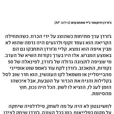
ג'ורדן ודוקטור ג'יי מתחבקים
(צילום: AP)
ג'ורדן ערך מתיחות כשהוצג על ידי הכרוז. כשהתחילה
הקריאה הוא נעמד זקוף ולרגעים היה נדמה שהוא לא
מבין איפה הוא נמצא. קליי וג'ורדן התחבקו גם הם
באמצע המגרש. אלו היו בערך נקודות השיא של הערב.
מי שציפה לתצוגה גדולה של ג'ורדן, לפינאלה של 50
נקודות, התאכזב. ג'ורדן לקח עוד ג'אמפ שוט אופייני
מהבייסליין או משמאל לקו העונשין, הוא חדר שוב לסל
בקלילות והניח את הכדור על הטבעת, אבל איכשהו
הזמן לעג לו, הוציא לו לשון. הכל היה נכון, חוץ
מהסיומת.
לוושינגטון לא היה על מה לשחק, פילדלפיה שיחקה
על מקום בפלייאוף. כמו בכל העונה, ג'ורדן שיחק לצידו