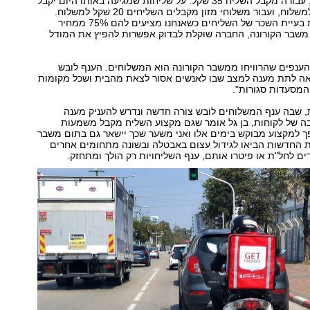
בתוך כרבע שעה, עבורה מקבל השליח 35 שקל. על שליחות שמגיעה באותו היום יקבל
השליח 25 שקל למשלוח, ועבור משלוחי מזון מקבלים השליחים 20 שקל למשלוח.
בעצם, פתרנו את בעיית השכר של השליחים כשאנחנו מציעים להם 75% ממחיר
משבר הקורונה, החברה שוקלת לבדוק אפשרות להפיץ את המודל
הענפים שהרוויחו ממשבר הקורונה הוא המשלוחים. הענף לובש
ה לתת מענה למצב שבו לאנשים אסור לצאת מהבית ושכל מקומות
והמסעדות סגורות".
, שבה ענף המשלוחים לובש צורה חדשה ונדרש להעניק מענה
ה של לקוחות, בן גל אומר שגם מקצוע השליח מקבל משמעות
ך למקצוע מבוקש בימים אלו ואני משער שכך יישאר גם בתום משבר
ת החדשות הביאו לגידול עצום באבטלה ובשונה מתחומים אחרים
ים לחל"ת או פיטרו אותם, ענף השליחויות רק הולך ומתחזק.