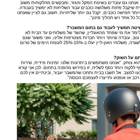
ו. אנחנו גם עובדים בשיטת המקל והגזר, ומבקשים מהלקוחות משוב
ח שיקבל פחות משלושה כוכבים עבור השליחות לא ימשיך בעבודה.
ותר חמישה כוכבים, יקבל גם יותר שליחויות. חשוב גם לציין שאנחנו
 כל אחד ויש תהליך סינון".
טה תמשיך לעבוד גם בתום המשבר?
לימד את מי שפחד מהאונליין, שהשד של משלוחים עד הבית לא
 טוב. עובדה שיותר ויותר חברות מצטרפות אלינו, ואני משער שגם
כשהמשק יחזור לשגרה, משלוחי האון-ליין יעלו ב-15%-25% לעומת הימים של טרום
ם על השוק?
הוא צוחק. "אנחנו משתמשים ביתרונות שלנו: זמינות מידית, שירות
 ללקוח ויותר כסף לשליח, זו בפירוש מהפכה בתחום. לכן אני קורא
עו למצב. אל תשבו בבית ותחכו שהמשבר יעבור, ובינתיים אין לכם
רכב או אופנוע ותייצרו לעצמכם הכנסה".