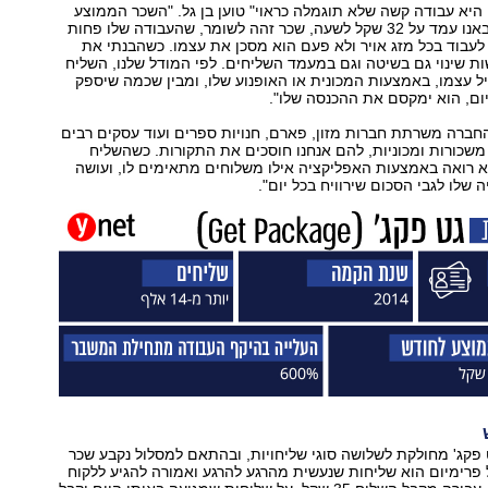
היא עבודה קשה שלא תוגמלה כראוי" טוען בן גל. "השכר הממוצע
עד למהפכה שהבאנו עמד על 32 שקל לשעה, שכר זהה לשומר, שהעבודה שלו פחות
לעבוד בכל מזג אויר ולא פעם הוא מסכן את עצמו. כשהבנתי את
ת שינוי גם בשיטה וגם במעמד השליחים. לפי המודל שלנו, השליח
 עצמו, באמצעות המכונית או האופנוע שלו, ומבין שכמה שיספק
ום, הוא ימקסם את ההכנסה שלו".
החברה משרתת חברות מזון, פארם, חנויות ספרים ועוד עסקים רבים
שכורות ומכוניות, להם אנחנו חוסכים את התקורות. כשהשליח
א רואה באמצעות האפליקציה אילו משלוחים מתאימים לו, ועושה
שלו לגבי הסכום שירוויח בכל יום".
פקג' מחולקת לשלושה סוגי שליחויות, ובהתאם למסלול נקבע שכר
פרימיום הוא שליחות שנעשית מהרגע להרגע ואמורה להגיע ללקוח