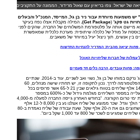
אה של ישראל: צפו בריאיון עם שאול מרידור, הממונה על התקציבים
יש משמעות מיוחדת עבור ניר בן גל, המייסד, המנכ”ל והבעלים
יות גט פקג'
(
Get Package).
המילה מקבלת אצלו נפח בעיקר
וא מיישם אותה על פלטפורמת המשלוחים של החברה, שהקים לפני
בוססת על מודל של כלכלה שיתופית: מערכת כלכלית שמאפשרת
ם בין אנשים, תוך ניצול יעיל במיוחד של משאבים.
 פחות יציאה מהבית: המדריך להנחיות החדשות
 עמלות של חברות שליחויות האוכל
ה: פחות עובדים, הרבה כלים חד פעמיים
הרעיון של גט פקג' נרקם במוחו של בן גל, נשוי ואב לשניים, עוד ב-2014. שנתיים
לאחר מכן יצאה הפלטפורמה לדרך. נכון לתקופה זו, יש תחתיו שישה מנהלים, 60
עובדים ויותר מ-14 אלף שליחים בטווח גילאים שבין 21 ל-65 אשר פרוסים בכל
הארץ. לדבריו, העלייה במספר השליחים מגלמת גידול של כ-600% במספר
השליחויות לעומת ימי טרום הקורונה. "בחודש האחרון גייסה החברה למעלה מ-4,000
שליחים, והמספר הולך וגדל. שכר ממוצע של שליח אצלנו נע בין 8,000 ל-12 אלף
שקל לחודש, ויש שחוצים גם את ה-20 אלף שקל. שעת עבודה של שליח נאמדת ב-80