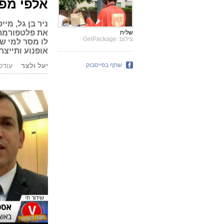
אלפי מפ
ניר בן גל, מי
את פלטפורמת 
שליח
צילום: GetPackage
לו מסר למי ש
אופנוע ותייצר
שתף בפייסבוק
יעל ולצר
עודכן: 15.04.20