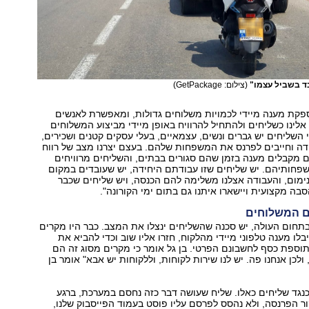
ד בשביל עצמו"
(צילום: GetPackage)
פקת מענה מיידי לכמויות משלוחים גדולות, ומאפשרת לאנשים
לינו כשליחים ולהתחיל להרוויח באופן מיידי מביצוע המשלוחים
י השליחים יש גברים ונשים, עצמאיים, בעלי עסקים קטנים ושכירים,
דה וחייבים לפרנס את המשפחות שלהם. בעצם יצרנו מצב של רווח
ם מקבלים מענה בזמן שהם סגורים בבתים, והשליחים מרוויחים
פחותיהם. יש שליחים שזו עבודתם היחידה, יש שעובדים במקום
ימום, והעבודה אצלנו משלימה להם הכנסה, ויש שליחים שכבר
בה מקצועית ויישארו איתנו גם בתום ימי הקורונה".
 המשלוחים
תחום העולה, יש סכנה שהשליחים ינצלו את המצב. כבר היו מקרים
לו מענה טלפוני מיידי מהלקוח, חזרו אליו שוב וכדי להביא את
וספת כסף לחשבונם הפרטי. בן גל אומר כי מקרים מסוג זה הם
ולכן אנחנו פה. יש לנו שירות לקוחות, וללקוחות יש אבא" אומר בן
 כנגד שליחים כאלו. שליח שעושה דבר כזה נחסם במערכת, ברגע
ור הפרנסה, ולא נהסס לפרסם עליו פוסט בעמוד הפייסבוק שלנו,