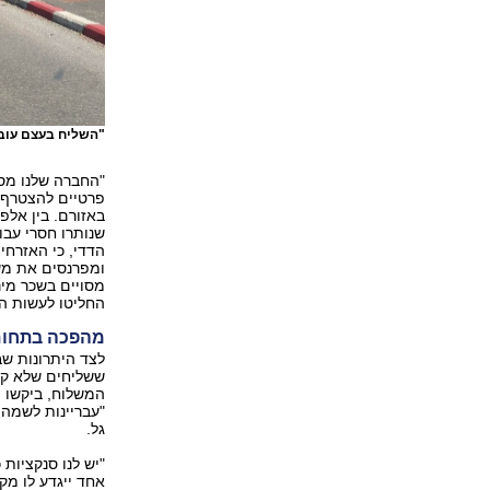
"השליח בעצם עוב
"החברה שלנו מס
פרטיים להצטרף א
באזורם. בין אלפ
שנותרו חסרי עבו
הדדי, כי האזרחי
ומפרנסים את מש
מסויים בשכר מינ
החליטו לעשות הס
מהפכה בתחום
לצד היתרונות שב
ששליחים שלא קיב
המשלוח, ביקשו ת
"עבריינות לשמה, 
גל.
"יש לנו סנקציות
אחד ייגדע לו מק