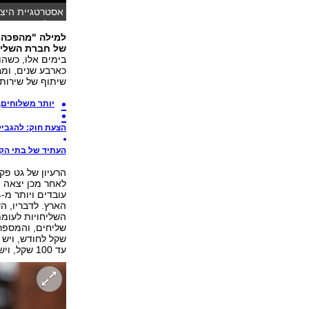
אסטרטגיית היצי
באולפן ynet (צילום: משי בן עמי, ירון ברנר)
למילה "מהפכה" 
של חברת השליחו
בימים אלו, כשה
כארבע שנים, ומ
שיתוף של שירותי
יותר משלוחים,
הצעת חוק: להגביל
העתיד של בתי הקפ
עד 100 שקל, ויש שליחים שמגיעים לשכר של 800 עד 1,000 שקל ביום".