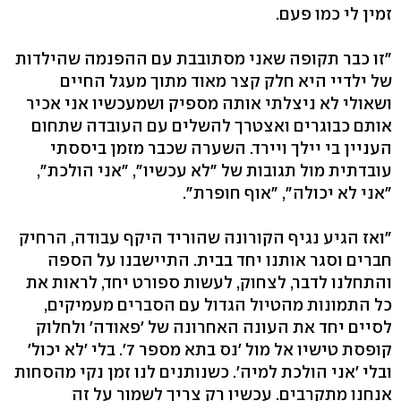
זמין לי כמו פעם.
"זו כבר תקופה שאני מסתובבת עם ההפנמה שהילדות
של ילדיי היא חלק קצר מאוד מתוך מעגל החיים
ושאולי לא ניצלתי אותה מספיק ושמעכשיו אני אכיר
אותם כבוגרים ואצטרך להשלים עם העובדה שתחום
העניין בי יילך ויירד. השערה שכבר מזמן ביססתי
עובדתית מול תגובות של "לא עכשיו", "אני הולכת",
"אני לא יכולה", "אוף חופרת".
"ואז הגיע נגיף הקורונה שהוריד היקף עבודה, הרחיק
חברים וסגר אותנו יחד בבית. התיישבנו על הספה
והתחלנו לדבר, לצחוק, לעשות ספורט יחד, לראות את
כל התמונות מהטיול הגדול עם הסברים מעמיקים,
לסיים יחד את העונה האחרונה של 'פאודה' ולחלוק
קופסת טישיו אל מול 'נס בתא מספר 7'. בלי 'לא יכול'
ובלי 'אני הולכת למיה'. כשנותנים לנו זמן נקי מהסחות
אנחנו מתקרבים. עכשיו רק צריך לשמור על זה