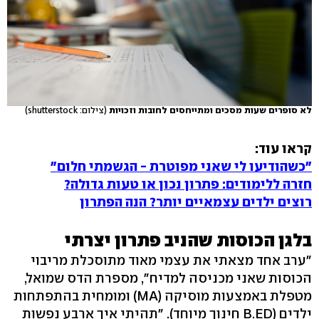
לא סופרים שעות מסכים ומתייחסים לחובות וזכויות
(צילום: shutterstock)
קראו עוד:
"כשהודיעו לי שאני מפוטרת - הגשמתי חלום"
חזרה ללימודים: פתרון נכון או טעות גדולה?
רוצים ילדים עצמאיים יותר? הנה הפתרון
בלגן הכוסות שהניב פתרון יצרתי
"ערב אחד מצאתי את עצמי מאוד מתוסכלת מריבוי
הכוסות שאני מכניסה למדיח", מספרת הדס שמואל,
מטפלת באמצעות מוסיקה (MA) ומומחית בהתפתחות
ילדים (B.ED חינוך מיוחד). "תהיתי איך ארבע נפשות