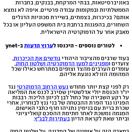
באוניברסיטאות, בבתי המרקחת, בבנקים, בחברות
הממשלתיות ובמקומות עבודה פרטיים. איפה לא נמצא
אותם? בכיכרות, בצמתים, בשיירת מכוניות הדגלים
השחורים, בהפגנות ברחבת בית המשפט העליון או בכל
מאבק אחר על הדמוקרטיה הישראלית.
לטורים נוספים - היכנסו ל
ערוץ הדעות
ב-ynet
בעוד שרבים מהציבור היהודי
גודשים את הכיכרות
,
צועדים ו
מפגינים למען הדמוקרטיה ושלטון החוק
,
עומדים הערבים מהצד וצופים במתרחש כאילו שכל
המהומה הזו לא נוגעת אליהם.
רק לפני קצת יותר מחודש
געש הרחוב הדמוקרטי
נגד
יו"ר הכנסת יולי אדלשטיין שסירב לכנס את המליאה
על רקע השבירה של כחול לבן לכיוון הליכוד. רבבות
הפגינו נגד הפרת ההבטחה של בני גנץ לבוחריו, אחרי
שכרת ברית עם בנימין נתניהו חרף כתבי האישום.
המגמה נמשכת לאחר חתימת ההסכם קואליציוני
וביתר שאת לקראת הדיון
בעתירות לבג"ץ
.
במאבק הזה על אופייה של המדינה, על שלטון החוק