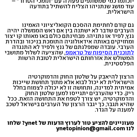
יוכתמו כמי שמשתפים פעולה עם "תומכי הטרור" –
עוד מושג שנתניהו הצליח להשתיל בתודעה
הישראלית.
גם קודם לחתימת ההסכם הקואליציוני האמינו
הערבים שדבר לא ישתנה בין אם ראש הממשלה יהיה
גנץ, לפיד או נתניהו. מבחינתם כולם באו מאותו קו יצור
ומחזיקים באותה אידאולוגיה התומכת בניכור ובהדרת
הערבי. עובדה שמפלגתם של גנץ ולפיד לא התנגדה
לתוכנית הסיפוח של טראמפ
, שהציעה לשלול מתושבי
המשולש את אזרחותם הישראלית לטובת הרשות
הפלסטינית.
הרצון להיאבק על שלטון החוק והדמוקרטיה
הישראלית לא יכול לבוא אלא מתוך תחושת שייכות
אמיתית למדינה, ותחושה זו לא יכולה לצמוח בחלל
ריק. כדי שהערבים יתגייסו למען שלטון החוק
והדמוקרטיה, יש צורך לטפח את התחושה הזאת. ככל
שהיא תגבר, כך יגבר הרצון של הערבים בישראל לשכב
למענה על הגדר.
מעוניינים להציע טור לערוץ הדעות של ynet? שלחו
לנו ynetopinion@gmail.com