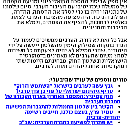
אין ספק שביטול ההסכם הקואליציוני ומניעת הקמתה
של ממשלה שכזו יטיבו עם הציבור הערבי. סיום שלטונו
של נתניהו יהיה בו כדי לסלק את ההסתה, ההדרה,
הפילוג והניכור. היה מצופה מהציבור הערבי לצאת
באלפיו לרחובות, להציף את הצמתים, ולמלא את
הכיכרות והחניונים.
אבל כל זאת לא קורה. הערבים ממשיכים לעמוד על
הגדר בתקווה שסילוק הימין מהשלטון ייעשה על ידי
היהודים, שהרי ממילא לא יהיה לצעקתם כל חשיבות.
למה? משום שהערבים לא מאמינים בדמוקרטיה
הישראלית ובשלטון החוק. מבחינתם קיימות שתי
דמוקרטיות: אחת ליהודים ואחת לערבים.
טורים נוספים של עו"ד שקיב עלי:
גנץ עשה לערבים בישראל "השתמש וזרוק"
עדיף גיהינום ישראלי על פני גן עדן ערבי?
חוק קמיניץ: המסמר האחרון בארון הקבורה של
החברה הערבית
הקשר בין שלטון החמולות להתגברות הפשיעה
עמיר פרץ, בעצם כולנו, חייבים רשימה
יהודית-ערבית
יש פתרון לפשיעה בחברה הערבית: שב"כ