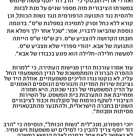
ואורלי ארז-לחובסקי כי "הרב דוד יוסף עושה שימוש
במשרתו הציבורית מזה מספר שנים על מנת לבזות
ולהסית נגד התנועה הרפורמית ונגד נשות הכותל, וכן
קורא ללא כחל וסרק לתמיכה במפלגת ש"ס". בדוגמה
נוספת שהביאו לדבריו, אמר: "שכל אחד ילך וימלא את
חובתו הקדושה להצביע ש"ס. רק ש"ס! ש"ס הייתה
התנועה של אבא. יהודי ספרדי שלא מצביע ש"ס.
למעשה חלילה-חלילה הוא פוגע בכבודו של אבא".
עוד אמרו עורכות הדין מגישות העתירה, כי "למרות
ההפרה הברורה והמתמשכת של הדין המשמעתי החל
עליו, לא ננקטו נגדו הליכים משמעתיים. אוזלת היד של
נציבות שירות המדינה והגורמים הנוספים האמונים
על הדין המשמעתי של רבני שכונה, היא חמורה
ומחייבת את התערבות בית המשפט. על השירות
הציבורי לשקף נורמות של סובלנות וכבוד לציבורים
השונים בחברה הישראלית, ולהתנער מהתבטאויות
מסיתות ומבזות".
יוכי רפפורט, מנכ"לית "נשות הכותל", הוסיפה כי "הרב
דוד יוסף צריך להבין כי למילים יש משמעות ויש מחיר.
לא נאפשר לאף אחד, ובפרט לאדם הנושא במשרה