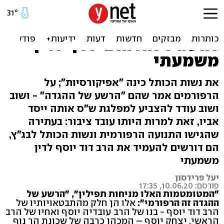
"המטומטמות האלו מניחות
תפילין": עתירה לבג"ץ
להעמיד את הרב יוסף לדין
משמעתי
את נשות הכותל כינה "אפיקורסיות"; על
הרפורמים אמר שהם "הרשע של ההגדה" - ושוב
ושוב עודד להצביע למפלגת ש"ס אותה ייסד
אביו, זאת למרות היותו עובד ציבור: בעתירה
שהגישו התנועה הרפורמית ונשות הכותל לבג"ץ,
הם דורשים להעמיד את הרב דוד יוסף לדין
משמעתי
יעל פרידסון
פורסם: 10.06.20, 17:35
"המטומטמות האלו מניחות תפילין", "הרשע של
ההגדה זה הרפורמי":
אלו הן חלק מהתבטאויותיו של
הרב דוד יוסף - בנו של הרב עובדיה יוסף ואחיו של הרב
הראשי, יצחק יוסף – המכהן כרבה של שכונת הר נוף