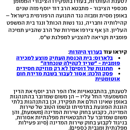
לטענת העותרות, בעודו בתפקידו הציבורי הממומן
מכספי הציבור - מתבטא הרב דוד יוסף מזה שנים
באופן מסית ומבזה נגד התנועה הרפורמית בישראל –
קהילותיה וחבריה, נגד נשות הכותל ונגד בית המשפט
העליון. הן אף צירפו אמירות של הרב שהביע תמיכה
פומבית וקריאה להצביע למפלגת ש"ס.
קיראו עוד
בערוץ היהדות
:
בלארוס: בית הכנסת העתיק מוצע למכירה
פומבית - "שריד לקהילה שנכחדה"
חתונות של דוסים? לא רק מוזיקה חסידית
פסק הלכה: אסור לעבור בשבת מדידת חום
אוטומטית
לטענתן, בהתבטאויות אלו הפר הרב יוסף את הדין
המשמעתי החל עליו – הן משום שמדובר בהתנהגות
באופן שאינו הולם את תפקידו, וכן בהתנהגות בלתי
הוגנת הפוגעת בתדמיתו ובשמו הטוב של שירות
המדינה, כקבוע בחוק שירות המדינה (משמעת), והן
משום שמדובר על התבטאויות מפלגתיות אסורות,
בניגוד לקבוע בחוק שירות המדינה (סיוג פעילות
מפלגתית ומגבית כספים).