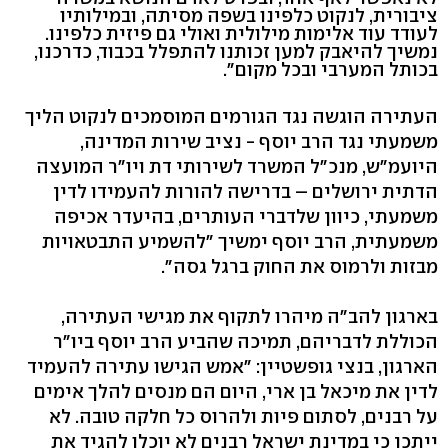
ציבורית, לנקוט כלפינו בשפה מסיתה, ובמילותיו
לעודד עוד אלימות מילולית ואולי גם פיזית כלפינו.
נמשיך להיאבק למען זכותנו להתפלל בכבוד, כדרכנו,
בכותל המערבי ובכל מקום".
העתירה הוגשה נגד הגורמים המוסמכים לנקוט הליך
משמעתי נגד הרב יוסף - נציב שירות המדינה,
היועמ"ש, מנכ"ל המשרד לשירותי דת ויו"ר המועצה
הדתית ירושלים – בדרישה להורות להעמידו לדין
משמעתי, כיוון שלדברי העותרים, בהיעדר אכיפה
משמעתית, הרב יוסף ימשיך "להשמיע התבטאויות
מבזות ולרמוס את החוק ברגל גסה".
בארגון להב"ה מיהרו לתקוף את מגישי העתירה,
הכוללת לדבריהם, תמיכה שהביע הרב יוסף ביו"ר
הארגון, בנצי גופשטיין: "אמש הגישו עתירה להעמיד
לדין את מיכאל בן ארי, היום הם מנסים להלך אימים
על רבנים, לסתום פיות ולהרוס כל חלקה טובה. לא
ייתכן כי במדינת ישראל רבנים לא יוכלו להגיד את