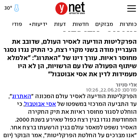
ניצחון ל"אתרוג": נסגר תיק
רצח כפול נגד האסיר שהפליל
את אסי אבוטבול
הפרקליטות הודיעה לאסיר העולם, שדובב את
העבריין מודה בשני מקרי רצח, כי התיק נגדו נסגר
מחוסר ראיות. עורך דינו של "האתרוג": "אלמלא
שיתוף הפעולה שלו עם הרשויות, הן לא היו
מעמידות לדין את אסי אבוטבול"
אלי סניור
פורסם: 22.06.20, 10:26
הפרקליטות הודיעה לאסיר עולם המכונה "
האתרוג
",
עד התביעה המרכזי במשפטו של
אסי אבוטבול
, כי
הוחלט לסגור מחוסר ראיות את תיק החקירה
המחודשת נגדו בגין רצח כפול שאירע בשנת 2000.
האסיר נשפט למאסר עולם בגין הרשעתו ברצח אחר.
"אנו מברכים על החלטת הפרקליטות", אמר הבוקר (יום