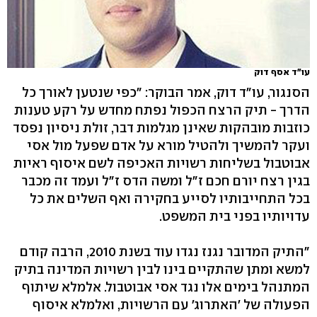
עו"ד אסף דוק
הסנגור, עו"ד דוק, אמר הבוקר: "כפי שנטען לאורך כל
הדרך - תיק הרצח הכפול נפתח מחדש על רקע טענות
כוזבות מובהקות שאינן מגלמות דבר, זולת ניסיון נפסד
ועקר להמשיך ולהטיל מורא על אדם שפעל מול אסי
אבוטבול בשליחות רשויות האכיפה לשם איסוף ראיות
בגין רצח יורם חכם ז"ל ומשה הדס ז"ל ועמד זה מכבר
בכל התחייבותיו לסייע בחקירה ואף השלים את כל
עדויותיו בפני בית המשפט.
"התיק המדובר נגנז נגדו עוד בשנת 2010, הרבה קודם
למשא ומתן שהתקיים בינו לבין רשויות המדינה בתיק
המתנהל בימים אלו נגד אסי אבוטבול. אלמלא שיתוף
הפעולה של 'האתרוג' עם הרשויות, ואלמלא איסוף