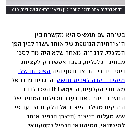
(
"הוא במקום אחר ובוגר היום". ג'ון גליאנו בתצוגה של דיור, 2010
צילום: ing/Getty Images
בשיחה עם תומאס היא מקשרת בין 
היצירתיות הנוטפת של אותו עשור לבין הפן 
הכלכלי. לדבריה, מאחר שלא היה מה לסכן 
מבחינה כלכלית, בעבר אפשרו קולקציות 
ניסיוניות יותר. צד נוסף היה 
הפיכתם של 
תיקי היוקרה לפריט נחשק
. הבגדים עברו אל 
מאחורי הקלעים, ה-It Bags הפכו לדבר 
החשוב ביותר. אם בעבר מכפלות המחיר של 
התיקים משלב הייצור אל הלקוח היו עד פי 
שש מעלות הייצור (היצרן הכפיל אותו 
לסיטונאי, הסיטונאי הכפיל לקמעונאי, 