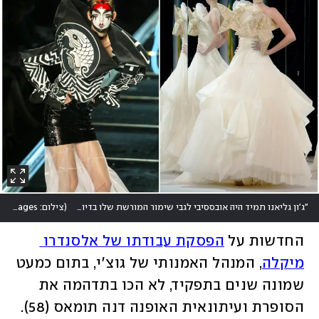
"ג'ון גליאנו תמיד היה אובססיבי לגבי שימור המורשת שלו בדיור". תצוגות של גליאנו לבית האופנה
(
צילום: Getty Images
החדשות על 
הפסקת עבודתו של אלסנדרו 
מיקלה
, המנהל האמנותי של גוצ'י, בתום כמעט 
שמונה שנים בתפקיד, לא הכו בתדהמה את 
הסופרת ועיתונאית האופנה דנה תומאס (58). 