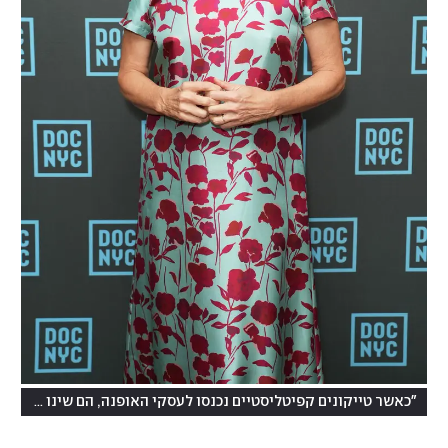
"כאשר טייקונים קפיטליסטיים נכנסו לעסקי האופנה, הם שינו את כל המודל העסקי". דנה תומאס