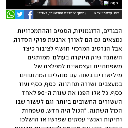
צפו: עלייתו של מארק ג'ייקובס
(
מתוך "ממלכת החלומות", באדיבות 8HOT ו-yes דוקו
)
הבגדים, הדוגמניות, הסמים וההתמכרויות 
נמצאים גם הם לאורך ארבעת פרקי הסדרה, 
אבל הנרטיב המרכזי חושף לציבור כיצד 
השתנה שוק היוקרה בעולם: ממותגים 
משפחתיים ועצמאיים למפלצת של 
מיליארדים בשנה עם מנהלים המתנגחים 
במעצבים ושורה תחתונה: כסף, כסף ועוד 
כסף. כל אלו הפכו את שנות ה-90 לאחד 
העשורים החשובים ביותר, וגם לעשור שבו 
הכול השתנה. "הכול היה חדש. משפחות 
ותיקות ואנשי עסקים שפרשו או הושלכו 