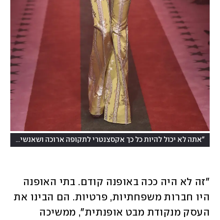
"אתה לא יכול להיות כל כך אקסצנטרי לתקופה ארוכה ושאנשים לא יתעייפו מזה". אביב-קיץ 2017 של גוצ'י
"זה לא היה ככה באופנה קודם. בתי האופנה 
היו חברות משפחתיות, פרטיות. הם הבינו את 
העסק מנקודת מבט אופנתית", ממשיכה 