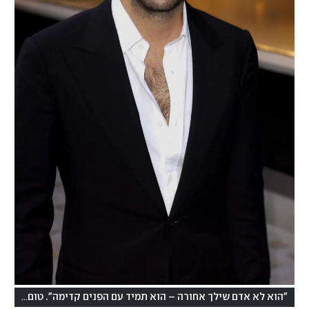
"הוא לא אדם שילך אחורה – הוא תמיד עם הפנים קדימה". טום פורד, 2003