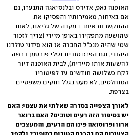
האופנה גאפ, אדידס ובלנסיאגה התנערו, גם 
אם באיחור, מאמירותיו והפסיקו את 
ההתקשרות איתו. במקרה של גליאנו, לאחר 
שהושעה מתפקידו באופן מיידי (צריך לזכור 
שמי שהיה מנכ"ל החברה אז הוא סידני טולדנו 
היהודי, וגם הפרזנטורית נטלי פורטמן דרשה 
להשעות אותו מיידית), לבית האופנה דיור 
לקח כשלושה חודשים עד לפיטוריו 
המוחלטים, לא מעט בגלל חוקים משפטיים 
בצרפת.
לאורך הצפייה בסדרה שאלתי את עצמי: האם 
יש בסיפור הזה רעים וטובים? האם ברנאר 
ארנו ופרנסואה פינו הם הרעים, והמעצבים 
הצעירים הם בהכרח הטובים בסיפור? ולהפך.