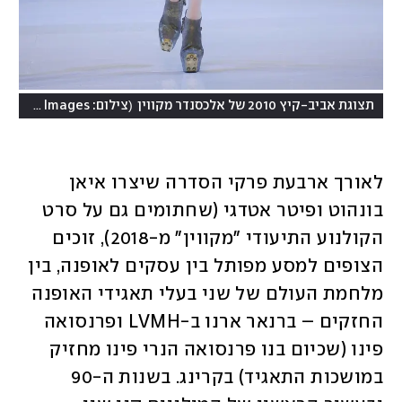
)
(
תצוגת אביב-קיץ 2010 של אלכסנדר מקווין
צילום: Getty Images
לאורך ארבעת פרקי הסדרה שיצרו איאן 
בונהוט ופיטר אטדגי (שחתומים גם על סרט 
הקולנוע התיעודי "מקווין" מ-2018), זוכים 
הצופים למסע מפותל בין עסקים לאופנה, בין 
מלחמת העולם של שני בעלי תאגידי האופנה 
החזקים – ברנאר ארנו ב-LVMH ופרנסואה 
פינו (שכיום בנו פרנסואה הנרי פינו מחזיק 
במושכות התאגיד) בקרינג. בשנות ה-90 