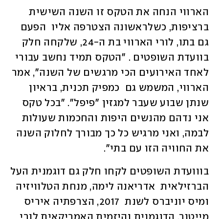
הארווי הנחה את הטקס זו השנה השישית 
ברציפות, כשלראשונה הצטרפה אליו  הפעם 
גם בתו, לורי הארווי בת ה-24, שלקחה חלק 
בוועדת השופטים . "הטקס תמיד נחשב עבורי 
לאחד האירועים הכי מרגשים של השנה", אמר 
הארווי, המשמש גם  כמפיק תכנית, בראיון 
שנתן שבוע שעבר למגזין "פיפל". "בכל טקס 
אני נדהם מהנשים היפות והחכמות שעולות 
לבמה, ואני מרגיש כל כך מבורך לחלוק השנה 
את החוויה הזו עם בתי".
בווועדת השופטים לקחו חלק גם דוגמנית העל 
הברזילאית  אדריאנה לימה, מנחת הטלוויזיה 
ומיס יוניברס לשנת  2017, הצרפתיה איריס 
מייטנר, הדוגמנית והיזמית האמריקאית לורי 