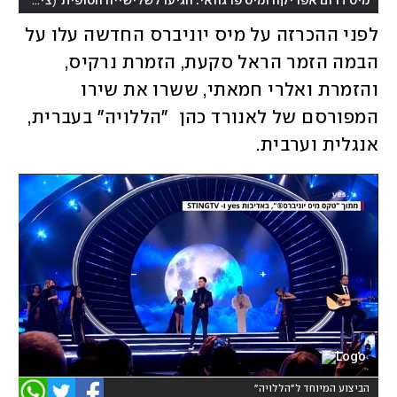
(
מיס דרום אפריקה ומיס פרגוואי. הגיעו לשלישייה הסופית
צילום: Benjamin Askinas
לפני ההכרזה על מיס יוניברס החדשה עלו על 
הבמה הזמר הראל סקעת, הזמרת נרקיס, 
והזמרת ואלרי חמאתי, ששרו את שירו 
המפורסם של לאנורד כהן  "הללויה" בעברית, 
אנגלית וערבית.
הביצוע המיוחד ל"הללויה"