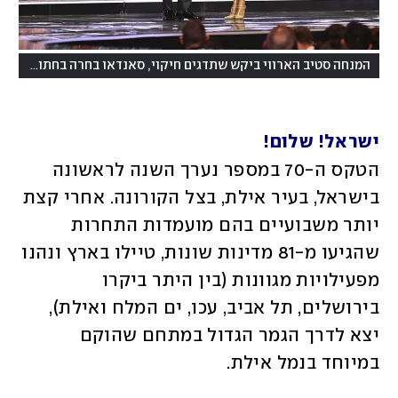
(
המנחה סטיב הארווי ביקש שתדגים חיקוי, סאנדאו בחרה בחתול
צילום: Askinas
ישראל! שלום! 
הטקס ה-70 במספר נערך השנה לראשונה 
בישראל, בעיר אילת, בצל הקורונה. אחרי קצת 
יותר משבועיים בהם מועמדות התחרות 
שהגיעו מ-81 מדינות שונות, טיילו בארץ ונהנו 
מפעילויות מגוונות (בין היתר ביקרו 
בירושלים, תל אביב, עכו, ים המלח ואילת), 
יצא לדרך הגמר הגדול במתחם שהוקם 
במיוחד בנמל אילת. 