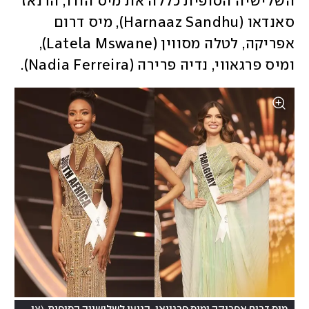
השלישיה הסופית כללה את מיס הודו, הרנאז 
סאנדאו (Harnaaz Sandhu), מיס דרום 
אפריקה, לטלה מסווין (Latela Mswane),   
ומיס פרגאווי, נדיה פרירה (Nadia Ferreira).