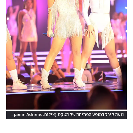
)
(
נועה קירל במופע הפתיחה של הטקס
צילום: Benjamin Askinas