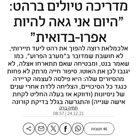
מדריכה טיולים ברהט:
"היום אני גאה להיות
אפרו-בדואית"
אלכמלאת רוצה להפוך את רהט ליעד תיירותי,
לא חושבת שמדובר ב"מערב הפרוע", כמו
שאמר בנט, ומבטיחה שאם תתארחו אצלה, לא
יגנבו לכן את האוטו. סיפור חייה מרתק לא פחות
מהסיורים שלה: היא פילסה לעצמה קריירה
כנגד כל הסיכויים, הצליחה ללדת אחרי שנים
של ניסיונות (ודווקא אז בעלה החליט לקחת
אישה שנייה) והתגרשה בגלל בדיקת קורונה
תחיה ברק
24.12.21 | 08:57
46 תגובות