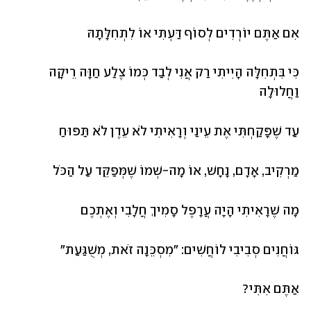
אִם אַתֶּם יוֹרְדִים לְסוֹף דַּעְתִּי אוֹ לִתְחִלָּתָהּ
כִּי בִּתְחִלָּה הָיִיתִי רַק אֲנִי לְבַד כְּמוֹ צֶלַע חַוָּה רֵיקָה 
וַחֲלוּלָה
עַד שֶׁפָּקַחְתִּי אֶת עֵינַי וְרָאִיתִי לֹא עֵדֶן לֹא תַּפּוּחַ
מַרְקִיב, אָדָם, נָחָשׁ, אוֹ מָה-שְׁמוֹ שֶׁמְּפַקֵּד עַל הַכֹּל
מָה שֶׁרָאִיתִי הָיָה עֲרָפֶל סָמִיךְ חֲלָבִי וְאֶתְכֶם
גּוֹחֲנִים סְבִיבִי לוֹחֲשִׁים: "מִסְכֵּנָה זֹאת, מְשֻׁגַּעַת"
אַתֶּם אִתִּי?