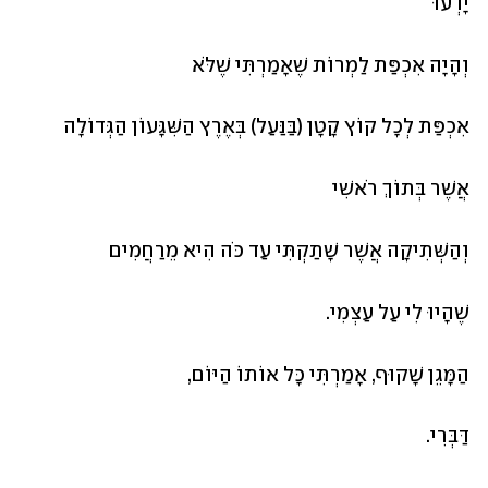
יָדְעוּ
וְהָיָה אִכְפַּת לַמְרוֹת שֶׁאָמַרְתִּי שֶׁלֹּא
אִכְפַּת לְכָל קוֹץ קָטָן (בַּנַּעַל) בְּאֶרֶץ הַשִּׁגָּעוֹן הַגְּדוֹלָה
אֲשֶׁר בְּתוֹךְ רֹאשִׁי
וְהַשְּׁתִיקָה אֲשֶׁר שָׁתַקְתִּי עַד כֹּה הִיא מֵרַחֲמִים
שֶׁהָיוּ לִי עַל עַצְמִי.
הַמָּגֵן שָׁקוּף, אָמַרְתִּי כָּל אוֹתוֹ הַיּוֹם,
דַּבְּרִי.