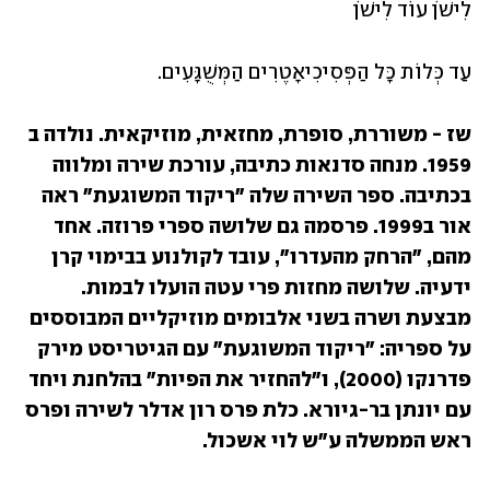
לִישֹׁן עוֹד לִישֹׁן
עַד כְּלוֹת כָּל הַפְּסִיכִיאָטֶרִים הַמְּשֻׁגָּעִים.
שז - משוררת, סופרת, מחזאית, מוזיקאית. נולדה ב 
1959. מנחה סדנאות כתיבה, עורכת שירה ומלווה 
בכתיבה. ספר השירה שלה "ריקוד המשוגעת" ראה 
אור ב1999. פרסמה גם שלושה ספרי פרוזה. אחד 
מהם, "הרחק מהעדרו", עובד לקולנוע בבימוי קרן 
ידעיה. שלושה מחזות פרי עטה הועלו לבמות. 
מבצעת ושרה בשני אלבומים מוזיקליים המבוססים 
על ספריה: "ריקוד המשוגעת" עם הגיטריסט מירק 
פדרנקו (2000), ו"להחזיר את הפיות" בהלחנת ויחד 
עם יונתן בר-גיורא. כלת פרס רון אדלר לשירה ופרס 
ראש הממשלה ע"ש לוי אשכול.