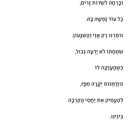
וּבָרְחָה לִשְׂדוֹת זָרִים,
כָּל עוֹד נַפְשָׁהּ בָּהּ.
נוֹתַרְנוּ רַק אֲנִי וְהַשִּׁגָּעוֹן.
שִׂמְחָתוֹ לֹא יָדְעָה גְּבוּל,
כְּשֶׁהָעָנְקָה לוֹ 
הִזְדַּמְּנוּת יְקָרָה מִפָּז,
לְהַעֲמִיק אֶת יַחֲסֵי הַקִּרְבָה
בֵּינֵינוּ.