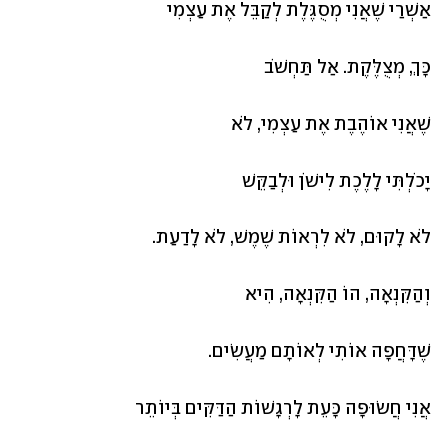
אַשְׁרַי שֶׁאֲנִי מְסֻגֶּלֶת לְקַבֵּל אֶת עַצְמִי
כָּךְ, מְצֻלֶּקֶת. אַל תַּחְשֹׁב
שֶׁאֲנִי אוֹהֶבֶת אֶת עַצְמִי, לֹא
יָכֹלְתִּי לָלֶכֶת לִישֹׁן וּלְבַקֵּשׁ
לֹא לָקוּם, לֹא לִרְאוֹת שֶׁמֶשׁ, לֹא לָדַעַת.
וְהַקִּנְאָה, הוֹ הַקִּנְאָה, הִיא
שֶׁדָּחֲפָה אוֹתִי לְאוֹתָם מַעֲשִׂים.
אֲנִי חֲשׂוּפָה כָּעֵת לָרְגָשׁוֹת הַדַּקִּים בְּיוֹתֵר