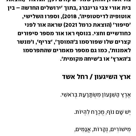
בית אורי צבי גרינברג ,בתוך 'ירושלים החדשה – בין 
אוטופיה לדיסטופיה', 2018), וספרו השלישי, 
'סיפור' (הוצאת כרמל 2021) שראה אור לפני 
כחודשיים וחצי. בנוסף ראו אור מספר סיפורים 
קצרים שלו שפורסמו ב'המוסך', 'צריף', ו'מנשר 
לאמנות', כמו גם מספר מאמרים שהתפרסמו 
ב'הארץ' או ב'שיחה מקומית'.
ארץ השיגעון / רחל אשד
אֶרֶץ הַשִּׁגָּעוֹן מִשְׂתָּרַעַת בְּרֹאשִׁי.
יֵשׁ שָׁם נוֹף, מֻכְרָח לִהְיוֹת.
מִישׁוֹרִים, נְהָרוֹת, אֲגַמִּים,