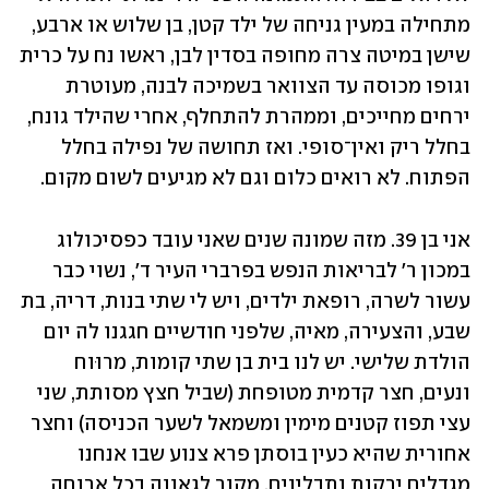
מתחילה במעין גניחה של ילד קטן, בן שלוש או ארבע, 
שישן במיטה צרה מחופה בסדין לבן, ראשו נח על כרית 
וגופו מכוסה עד הצוואר בשמיכה לבנה, מעוטרת 
ירחים מחייכים, וממהרת להתחלף, אחרי שהילד גונח, 
בחלל ריק ואין־סופי. ואז תחושה של נפילה בחלל 
הפתוח. לא רואים כלום וגם לא מגיעים לשום מקום. 
אני בן 39. מזה שמונה שנים שאני עובד כפסיכולוג 
במכון ר' לבריאות הנפש בפרברי העיר ד', נשוי כבר 
עשור לשרה, רופאת ילדים, ויש לי שתי בנות, דריה, בת 
שבע, והצעירה, מאיה, שלפני חודשיים חגגנו לה יום 
הולדת שלישי. יש לנו בית בן שתי קומות, מרוּוח 
ונעים, חצר קדמית מטופחת (שביל חצץ מסותת, שני 
עצי תפוז קטנים מימין ומשמאל לשער הכניסה) וחצר 
אחורית שהיא כעין בוסתן פרא צנוע שבו אנחנו 
מגדלים ירקות ותבלינים, מקור לגאווה בכל ארוחה 