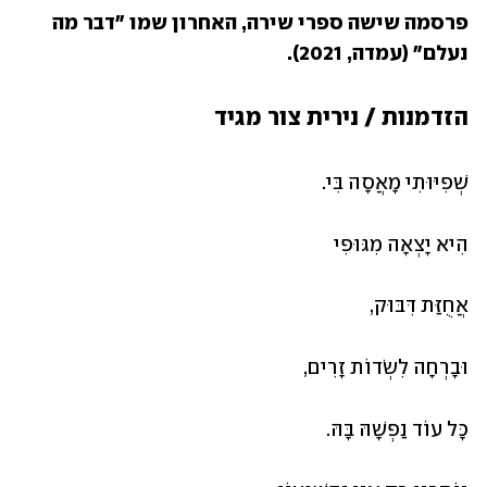
פרסמה שישה ספרי שירה, האחרון שמו "דבר מה 
נעלם" (עמדה, 2021).
הזדמנות / נירית צור מגיד
שְׁפִיּוּתִי מָאֲסָה בִּי.
הִיא יָצְאָה מִגּוּפִי
אֲחֻזַּת דִּבּוּק,
וּבָרְחָה לִשְׂדוֹת זָרִים,
כָּל עוֹד נַפְשָׁהּ בָּהּ.