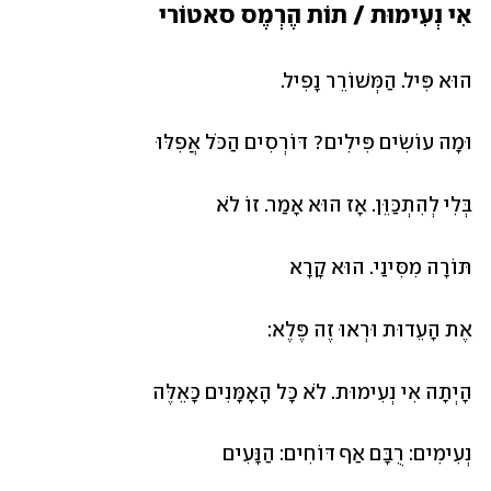
אִי נְעִימוּת / תוֹת הֶרְמֶס סאטוֹרי
הוּא פִּיל. הַמְּשׁוֹרֵר נָפִיל. 
וּמָה עוֹשִׂים פִּילִים? דּוֹרְסִים הַכֹּל אֲפִלּוּ
בְּלִי לְהִתְכַּוֵּן. אָז הוּא אָמַר. זוֹ לֹא 
תּוֹרָה מִסִּינַי. הוּא קָרָא
אֶת הָעֵדוּת וּרְאוּ זֶה פֶּלֶא:
הָיְתָה אִי נְעִימוּת. לֹא כָּל הָאָמָּנִים כָּאֵלֶּה
נְעִימִים: רֻבָּם אַף דּוֹחִים: הַנָּעִים