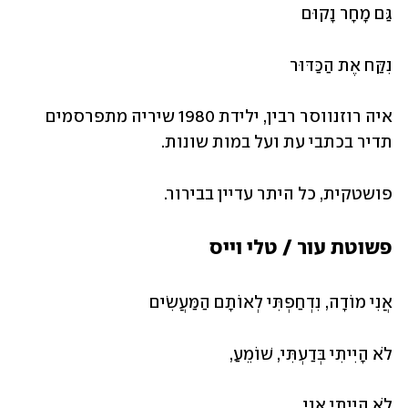
גַּם מָחָר נָקוּם
נִקַּח אֶת הַכַּדּוּר
איה רוזנווסר רבין, ילידת 1980 שיריה מתפרסמים 
תדיר בכתבי עת ועל במות שונות.                                  
פושטקית, כל היתר עדיין בבירור.
פשוטת עור / טלי וייס
אֲנִי מוֹדָה, נִדְחַפְתִּי לְאוֹתָם הַמַּעֲשִׂים
לֹא הָיִיתִי בְּדַעְתִּי, שׁוֹמֵעַ,
לֹא הָיִיתִי אֲנִי