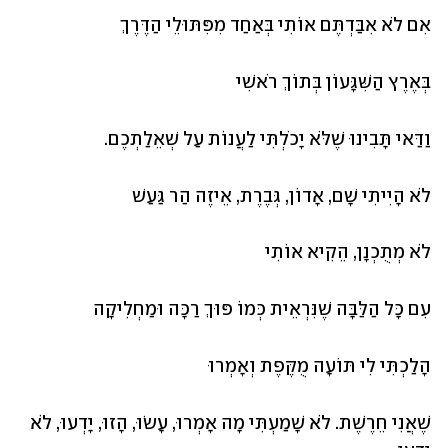
אִם לֹא אִבַּדְתֶּם אוֹתִי בְּאַחַד מִפִּתּוּלֵי הַדֶּרֶךְ
בְּאֶרֶץ הַשִּׁגָּעוֹן בְּתוֹךְ רֹאשִׁי
וַדַּאי תָּבִינוּ שֶׁלֹּא יָכֹלְתִּי לַעֲנוֹת עַל שְׁאֵלַתְכֶם.
לֹא הָיִיתִי שָׁם, אָדוֹן, גְּבֶרֶת, אֵיזֶה הַר גַּעַשׁ
לֹא מְתֻכְנָן, הֵקִיא אוֹתִי
עִם כָּל הַלַּבָּה שֶׁנִּרְאֵית כְּמוֹ פּוּךְ רַכָּה וּמַחְלִיקָה
הָלַכְתִּי לִי תּוֹעָה מֻקֶּפֶת וְאָמְרוּ
שֶׁאֲנִי חֵרֶשֶׁת. לֹא שָׁמַעְתִּי מָה אָמְרוּ, עָשׂוּ, הָזוּ, יָדְעוּ, לֹא 