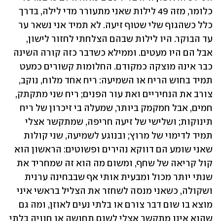
כלומר, מזה 49 לילות שאני מתעורר מדי לילה, בדרך 
כלל כשהגוף שלי שטוף זיעה. לא תמיד אני נשאר ער 
עד הבוקר. היו לילות שבהם הצלחתי לחזור לישון, 
אבל הם היו מעטים. וממילא כשדבר כזה קורה השינה 
כבר אינה מוצקה כמקודם. החלומות קשורים כמעט 
תמיד בחוש הריח או השמיעה: ריח אחד מלוח, נוקב, 
צורב את הנחיריים ואת עור הפנים; ריח שני מתקתק, 
חמים, אבל חמקמק ביותר, שמעלה בי זיכרון של ריח 
תינוקות; ושלישי של זיעה חריפה, שמתקשר אצלי 
תמיד לדימוי של מרוץ; ובנוגע לשמיעה, שני קולות 
שאני שומע הם דווקא נהירים ופשוטים: הראשון הוא 
קול קריאה של שחף, ומשום מה הוא זה שמחריד את 
שנתי יותר מכול ומבעית אותי אף שבבחינה ערנית 
ושקולה, כשאני מנסה לשחזר את הצליל בראשי איני 
מוצא בו שום דבר צורם או בלתי נעים לאוזן, ומה גם 
שהוא אינו מתקשר אצלי לשום תחושה או חוויה בלתי 