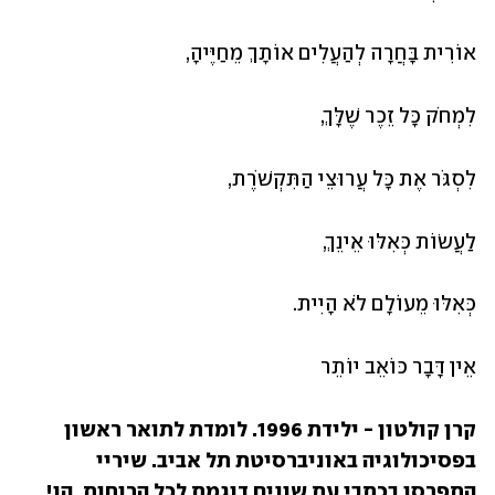
אוֹרִית בָּחֲרָה לְהַעֲלִים אוֹתָךְ מֵחַיֶּיהָ,
לִמְחֹק כָּל זֵכֶר שֶׁלָּךְ,
לִסְגֹּר אֶת כָּל עֲרוּצֵי הַתִּקְשֹׁרֶת,
לַעֲשׂוֹת כְּאִלּוּ אֵינֵךְ,
כְּאִלּוּ מֵעוֹלָם לֹא הָיִית.
אֵין דָּבָר כּוֹאֵב יוֹתֵר
קרן קולטון - ילידת 1996. לומדת לתואר ראשון 
בפסיכולוגיה באוניברסיטת תל אביב. שיריי 
התפרסו בכתבי עת שונים דוגמת לכל הרוחות, הו!, 