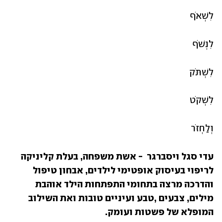
לִשְׁאֹף
לִנְשֹׁף
לִשְׁתֹּק
לִשְׁקֹט
וְלַחְזֹר
עדי סגל ויסברגר  - אשת משפחה, בעלת קליניקה 
לריפוי בעיסוק אופטימי לילדים, אבחון טיפול 
והדרכה מרצה בתחומי התפתחות הילד אוהבת 
מילים, צבעים ,טבע ועיניים טובות ואת השילוב 
המופלא של פשטות ועומק.