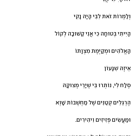
וְלַמְרוֹת זֹאת לִבִּי הָיָה נָקִי
הָיִיתִי בְּטוּחָה כִּי אֲנִי קַשּׁוּבָה לְקוֹל
הָאֱלֹהִים וּמְקַיֶּמֶת מִצְוָתוֹ
אֵיזֶה שִׁגָּעוֹן
סְלַח לִי, נוֹתְרוּ בִּי שְׁיָרֵי מְצוּקָה
הֶרְגֵּלִים קְטַנִּים שֶׁל מַחְשְׁבוֹת שָׁוְא
וּמַעֲשִׂים פְּזִיזִים וִיהִירִים.