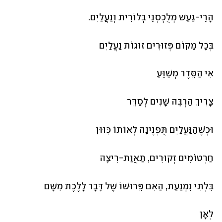
הָרֵי-גַּעַשׁ מְלֻכְסְנֵי בְּלוֹרִית וְנַעֲלַיִם.
בְּכָל מָקוֹם פְּזוּרִים זוּגוֹת נַעֲלַיִם
אִי הַסֵּדֶר מְשַׁוֵּעַ
צָרִיךְ הַרְבֵּה שָׁנִים לְסַדֵּר
וּכְשֶׁהַנַּעֲלַיִם תֻּפְנֶינָה לְאוֹתוֹ כִּוּוּן
חַרְטוֹמִים זְקוּרִים, תַּאֲוַת-רִיצָה
בִּלְתִּי נִמְנַעַת, הַאִם פֵּרוּשׁוֹ שֶׁל דָּבָר לָלֶכֶת מִשָּׁם
לְאָן