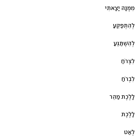
מִמֶּנָּה יָצָאתִי
לְהִתְפַּקֵּעַ
לְהִשְׁתַּגֵּעַ
לִצְרֹחַ
לִבְרֹחַ
לָלֶכֶת מַהֵר
לָלֶכֶת 
לְאַט