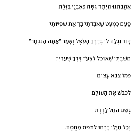
אַהֲבָתֵנוּ הָיְתָה גַּסָּה כְּאַבְנֵי בַּזֶּלֶת. 	
פַּעַם כִּמְעַט שֶׁאִבַּדְתִּי בָּךְ אֶת שְׁפִיּוּתִי
דָּוִד נִגְלָה לִי בְּדֶרֶךְ הָעֹפֶל וְאָמַר "אַתָּה הַנִּבְחָר"
חָשַׁבְתִּי שֶׁאוּכַל לִצְעֹד דֶּרֶךְ שְׁעָרַיִךְ
כְּמוֹ צָבָא עָצוּם 
לִכְבֹּשׁ אֶת הָעוֹלָם.
גֶּשֶׁם הֵחֵל לָרֶדֶת 
וְכָל חַיָּלַי בָּרְחוּ לִתְפֹּס מַחֲסֶה.   