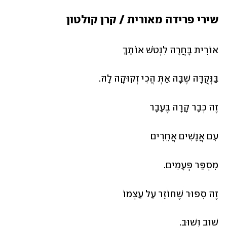
שירי פרידה מאורית / קרן קולטון 
אוֹרִית בָּחֲרָה לִנְטֹשׁ אוֹתָךְ
בַּנְּקֻדָּה שֶׁבָּהּ אַתְּ הֲכִי זְקוּקָה לָהּ.
זֶה כְּבָר קָרָה בֶּעָבָר
עִם אֲנָשִׁים אֲחֵרִים
מִסְפַּר פְּעָמִים.
זֶה סִפּוּר שֶׁחוֹזֵר עַל עַצְמוֹ
שׁוּב וְשׁוּב.