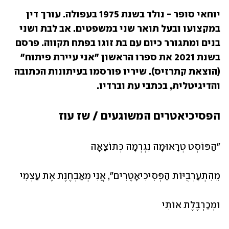
יוחאי סופר - נולד בשנת 1975 בעפולה. עורך דין 
במקצועו ובעל תואר שני במשפטים. אב לבת ושני 
בנים ומתגורר כיום עם בת זוגו בפתח תקווה. פרסם 
בשנת 2021 את ספרו הראשון "אני עיירת פיתוח" 
(הוצאת קתרזיס). שיריו פורסמו בעיתונות הכתובה 
והדיגיטלית, בכתבי עת וברדיו.
הפסיכיאטרים המשוגעים / שז עוז
"הַפּוֹסְט טְרָאוּמָה נִגְרְמָה כְּתוֹצָאָה
מֵהִתְעָרְבֻיּוֹת הַפְּסִיכִיאָטֶרִים", אֲנִי מְאַבְחֶנֶת אֶת עַצְמִי
וּמְכַרְבֶּלֶת אוֹתִי