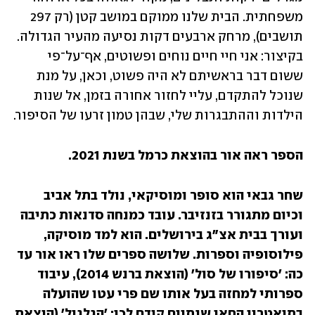
משפחתית. הבית שלנו ממוקם במושב קטן (רק 297 
תושבים), מרחק ארבעים דקות נסיעה מהעיר הגדולה. 
בקיצור: אני חיי חיים נוחים ופשוטים, אף־על־פי 
ששום דבר בראשיתם לא היה פשוט, וכאן, על מנת 
שנוכל להתקדם, עליי לחזור אחורה בזמן, אל שנות 
הילדות וההתבגרות שלי, שבהן טמון זרעו של הסיפור. 
הספר ראה אור בהוצאת כרמל בשנת 2021. 
שחר גבאי הוא סופר ומוסיקאי, נולד בתל אביב 
וכיום מתגורר בזנזיבר. עובד כמנחה סדנאות כתיבה 
ועורך בבית אצ"ג בירושלים. הוא למד מוסיקה, 
פילוסופיה וספרות. שלושה ספרים שלו ראו אור עד 
כה: 'סיפורו של סול' (הוצאת ברנש 2014), עיבוד 
ספרותי למחזה בעל אותו שם פרי עטו שהועלה 
בתיאטרון החאן שנתיים קודם לכן; 'הגלגול' (הוצאת 