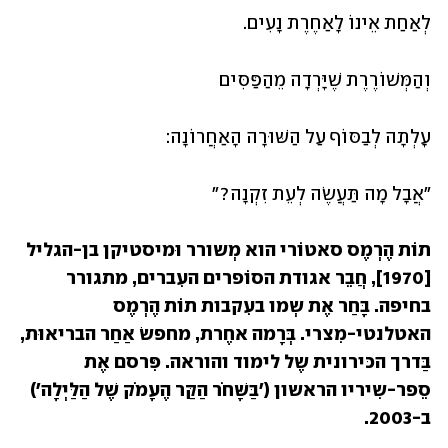
לְאַחַת אֵינוֹ לָאַחֶרֶת נָעִים.
וְהַמְּשׁוֹרֶרֶת שֶׁיָּרְדָה מֵהַפַּסִּים
עָלְתָה לְבַסּוֹף עַל הַשּׁוּרָה הָאַחֲרוֹנָה:
"אֲבָל מָה תַּעֲשֶׂה לְעֵת זִקְנָה?"
תוֹת הֶרְמֶס סאטוֹרי הוא מְשורר וּמיסטיקן בן-הגליל 
[1970], חֲבֵר אגודת הסוֹפרים העִברים, מתגורר 
בחיפה. בָּחַר אֶת שְמו בעִקבות תוֹת הֶרְמֶס 
האטלנטי-מִצרי. בְּרָמה אחֶרת, מחפשׂ אַחַר הבריאוּת, 
בַּדרך הכּירונית שֶל לימוד והוראה. פִּרסם אֶת 
סֵפר-שִיריו הראשון ('בַּשָּׁחֹר הַקַּר הֶעָמֹק שֶׁל הַלַּיְלָה') 
ב-2003. 