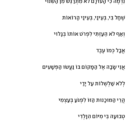
נִדְמֶה כִּי הָעוֹלָם לֹא מִתְרַגֵּשׁ מִן הַשִּׁנּוּי
שֶׁחָל בִּי, בְּעֵינַי, בְּעֵינַי הָרוֹאוֹת
וְאַף לֹא הֵעַזְתִּי לִפְרֹט אוֹתוֹ בְּגָלוּי
אֲבָל כְּמוֹ עֶבֶד
אֲנִי שָׂבָה אֶל הַמָּקוֹם בּוֹ נַעֲשׂוּ הַפְּשָׁעִים
לְלֹא שַׁלְשְׁלוֹת עַל יָדַי 
הֲרֵי הַמּוּכָנוּת הַזּוֹ לִפְגֹּעַ בְּעַצְמִי
טְבוּעָה בִּי מִיּוֹם הִוָּלְדִי