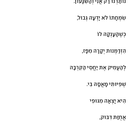
נוֹתַרְנוּ רַק אֲנִי וְהַשִּׁגָּעוֹן.
שִׂמְחָתוֹ לֹא יָדְעָה גְּבוּל,
כְּשֶׁהָעָנְקָה לוֹ 
הִזְדַּמְּנוּת יְקָרָה מִפָּז,
לְהַעֲמִיק אֶת יַחֲסֵי הַקִּרְבָה
שְׁפִיּוּתִי מָאֲסָה בִּי.
הִיא יָצְאָה מִגּוּפִי
אֲחֻזַּת דִּבּוּק,