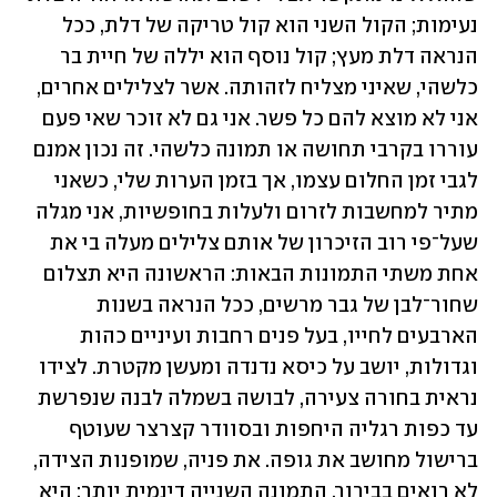
נעימות; הקול השני הוא קול טריקה של דלת, ככל 
הנראה דלת מעץ; קול נוסף הוא יללה של חיית בר 
כלשהי, שאיני מצליח לזהותה. אשר לצלילים אחרים, 
אני לא מוצא להם כל פשר. אני גם לא זוכר שאי פעם 
עוררו בקרבי תחושה או תמונה כלשהי. זה נכון אמנם 
לגבי זמן החלום עצמו, אך בזמן הערות שלי, כשאני 
מתיר למחשבות לזרום ולעלות בחופשיות, אני מגלה 
שעל־פי רוב הזיכרון של אותם צלילים מעלה בי את 
אחת משתי התמונות הבאות: הראשונה היא תצלום 
שחור־לבן של גבר מרשים, ככל הנראה בשנות 
הארבעים לחייו, בעל פנים רחבות ועיניים כהות 
וגדולות, יושב על כיסא נדנדה ומעשן מקטרת. לצידו 
נראית בחורה צעירה, לבושה בשמלה לבנה שנפרשת 
עד כפות רגליה היחפות ובסוודר קצרצר שעוטף 
ברישול מחושב את גופה. את פניה, שמופנות הצידה, 
לא רואים בבירור. התמונה השנייה דינמית יותר: היא 