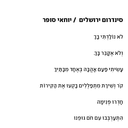
סינדרום ירושלים  / יוחאי סופר
לֹא נוֹלַדְתִּי בָּךְ 
וְלֹא אֶקָּבֵר בָּךְ. 	
עָשִׂיתִי פַּעַם אָהֲבָה בְּאֶחָד מִבָּתַּיִךְ
קֹר וְשִׁירַת מִתְפַּלְּלִים בָּקְעוּ אֶת הַקִּירוֹת
חָדְרוּ פְּנִימָה
הִתְעַרְבְּבוּ עִם חֹם גּוּפֵנוּ