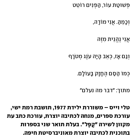
פְּשׁוּטַת עוֹר, הַפְּנִים רוֹטֵט 
וְכָמֵהַּ. אֲנִי מוֹדָה, 
אֲנִי נֶהֱנֵית מִזֶּה
וְגַם אָז, כְּאֵב הָיָה עֹנֶג מְטֹרָף
כְּמוֹ הַסַּם הֶחָזָק בָּעוֹלָם.
מתוך: "דבר מה נעלם"
טלי וייס – משוררת ילידת 1977, תושבת רמת ישי, 
עורכת ספרים, מנחה לכתיבה יוצרת, עורכת כתב עת 
מקוון לשירה "קֶפֶל". בעלת תואר שני בספרות 
בתוכנית לכתיבה יוצרת מאוניברסיטת חיפה. 