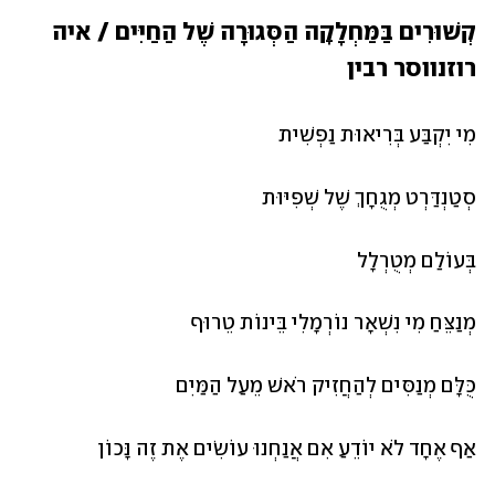
קְשׁוּרִים בַּמַּחְלָקָה הַסְּגוּרָה שֶׁל הַחַיִּים / איה 
רוזנווסר רבין
מִי יִקְבַּע בְּרִיאוּת נַפְשִׁית
סְטַנְדַּרְט מְגֻחָךְ שֶׁל שְׁפִיּוּת
בְּעוֹלַם מְטֻרְלָל
מְנַצֵּחַ מִי נִשְׁאָר נוֹרְמָלִי בֵּינוֹת טֵרוּף
כֻּלָּם מְנַסִּים לְהַחֲזִיק רֹאשׁ מֵעַל הַמַּיִם
אַף אֶחָד לֹא יוֹדֵעַ אִם אֲנַחְנוּ עוֹשִׂים אֶת זֶה נָּכוֹן