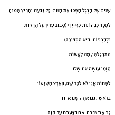
שָׁנִים שֶׁל הָרֶגֶל הָפְכוּ אֶת הַנּוֹף, כָּל גִּבְעָה וְחָרִיץ תָּמוּהַּ
לְמֻכָּר כִּבְהוֹנוֹת כַּף-יָדִי (סִבּוּב עָדִין עַל הָרַקּוֹת
וּלְהַרְפּוֹת, הִיא הִסְבִּירָה)
הִתְרַגַּלְתִּי, מָה לַעֲשׂוֹת
הַזְּמַן עוֹשֶׂה אֶת שֶׁלּוֹ
לְפָחוֹת אֲנִי לֹא לְבַד שָׁם, בְּאֶרֶץ הַשִּׁגָּעוֹן
בְּרֹאשִׁי, גַּם אַתָּה שָׁם אָדוֹן
גַּם אַתְּ גְּבֶרֶת, אִם הִגַּעְתֶּם עַד הֵנָּה