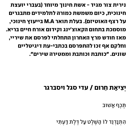
נירית צור מגיד - אשת חינוך מיוחד (בעברי יועצת 
חינוכית, כיום משמשת כמורה לתלמידים מתבגרים 
על רצף האוטיזם). בעלת תואר M.A בייעוץ חינוכי, 
מוסמכת בתחום הקאוצ'ינג וקידום אורח חיים בריא.  
מאז חודש מרץ האחרון התחלתי לפרסם את שיריי, 
וחלקם אף זכו להתפרסם בכתבי-עת דיגיטליים 
שונים. "כותבת וכותבת וממטירה שירים". 
יְצִיאַת חֵרוּם / עדי סגל ויסברגר
תֶּכֶף אָשׁוּב
הִתְנַדְנֵד לוֹ הַשֶּׁלֶט עַל דֶּלֶת דַּעְתִּי