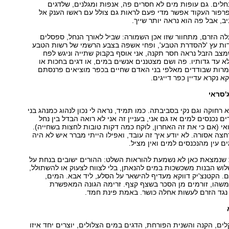
לים. גם עופות מים לא חסרים פה, אנפות ומגלנים, שלדגים
פרפור העקוד אפשר מדי פעם לראות גם צולל עם ראשו הענק אל
ב, אבל פה הוא נראה יותר שייך.
ה הזרם, מתחוור שזו אכן השמורה: שביל לאורך הנחל, ספסלים
ות עץ 'להסדרת הטבע', ופחי אשפה בצבע הרשמי של רשות הטבע
מצב הזבל נראה חסר תקנה, אני אוסף בקבוק שתייה וניגש לפח
 עד גדותיו. פה ושם מצטננים אנשים במים, או דגים בחכות או
מרות שבודדים מאלפי בני האדם שחיים בכפר מוציאים פרנסתם
קא נקרא עדיין כפר דייגים.
'סראי
רחוקה וגם נקי בסביבתה. כמו תמיד, נראה לי נכון לנהוג כמנהג בני
 נכנסים למים אז גם אני, בעניין זה אני לא רואה הבדל בין נחל
ואי (אם כי את זה האחרון, לוקח כמה דקות טובות לחצות בשחייה).
צה אסורה. לא יודע איך זה עובד, ואפילו הייתי מברר איש לא היה
ם עין מהנכנסים למים ואין מציל.
מצאת כאן לא נשמעת להוראות השלט: ההורים ישובים בנחת על
וש הבנות משכשכות במים להנאתן, בלי לצווח לצעוק או להשתולל,
ם. הקטנצ'יק דווקא מעדיף להישאר על הסלע, ליד אבא. המים,
 משהו, זורמים מן הסכר בשצף קצף. זרימה הגונה המאפשרת
נגד הזרם לעשות אחלה כושר. באמת פינת חמד.
ים, הקנה והשנית הפורחת, הדגים במים הצלולים, יוצרים יחד איזו