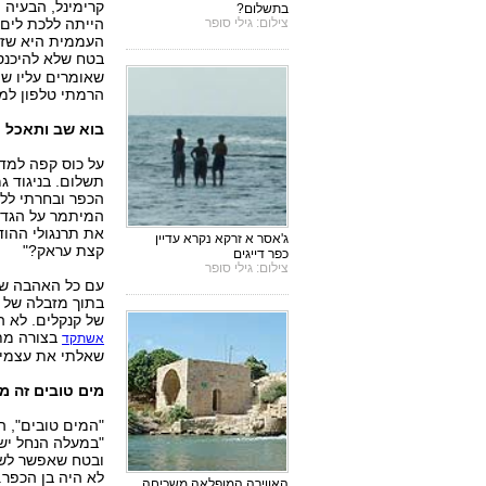
קרימינל, הבעיה ה
בתשלום?
צילום: גילי סופר
הייתה ללכת לים.
העממית היא שזו 
בטח שלא להיכנס
שאומרים עליו שה
הרמתי טלפון למו
בוא שב ותאכל
על כוס קפה למדת
תשלום. בניגוד ג
הכפר ובחרתי ללכ
המיתמר על הגדה
את תרנגולי ההוד
ג'אסר א זרקא נקרא עדיין
קצת עראק?"
כפר דייגים
צילום: גילי סופר
עם כל האהבה שבע
בתוך מזבלה של מ
של קנקלים. לא 
בצורה מתו
אשתקד
שאלתי את עצמי 
מים טובים זה מ
"המים טובים", ה
"במעלה הנחל יש 
ובטח שאפשר לשחו
לא היה בן הכפר
האווירה המופלאה משכיחה