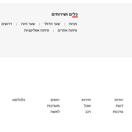
כלים ושירותים
מניות
שער הדולר
שער היורו
דרושים
|
|
|
|
פיתוח אתרים
פיתוח אפליקציות
|
|
יהדות
תיירות
יחסים
כלכליסט
דעות
אוכל
מעורבות
צרכנות
רכב
לאשה