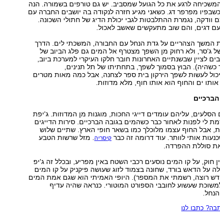
משכיחה לרגע את כל הגועל שמסביב. יש גם טורפים בשמורה. הנה
שבפיו מפרפר דג. כשאני מגיע חזרה לנקודה בה יושבים החברה עם
וודקה, נגמרת ההתלבטות לגבי יכולת הדיג של חתולי השכונה.
עם דגים, והם שוב מתעקשים שאשב לאכול.
 המשך הצהריים על גדת הנחל עם החבורה, המשכתי לים. הדרך
 ג'סר, ולא רחוק מן השפך מצטרף אל המים גם פלג הביוב של
בים לציין שבשנתיים האחרונות חובר חלקו העיקרי למערכת ביוב,
 כשהיה). הבוץ בסמוך לשפך, בתחתיתו של תל תנינים,
 יכול לעשות לשפך הירקון בית ספר לצחנה, אבל כמה מאות מטרים
אותו ים והחוף הוא אותו חוף, מלא מדוזות.
הברכיים
 הסלעים, עליהם עומדים דייגי החכות, מוגנות מן המדוזות. ג'יפת
ת לי לפנות לאחור כבר כשהמים בגובה הברכיים. סירות הדייגים
ת, אבל החוף עצמו מלוכלך כמו בשאר חופי הארץ. שתיים שלוש
נעות אותי לוותר. עוד דרומה זה כבר
. מזל שרשות הטבע
קיסריה
את סוללת ההפרדה.
ן חוק, על קו המים נוסעים רכבי השטח באין מפריע, ובכלל זה ג'יפ
לה על הדאש בורד, שחונה בצמוד לזוג שעושה פיקניק על קו המים
ש רוצה, רשמתי את המספר). היופי האמיתי הוא שגם אמת המים
משוכת שעשוע לחובבי הספורט המוטורי. כנראה שהיה עדיף
הנחל.
ה? כתבו לנו