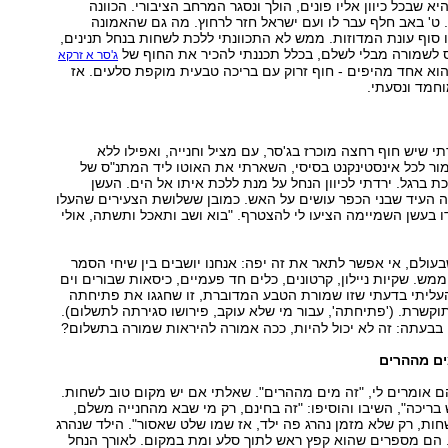
יא שבכל כיוון אליו פונים, הולך ונסגר המרחב הציבורי. הכוונה
 ט' באב חלף עבר לו ועם ישראל חזר לרחוץ. מה גם שהאמונה
סוף עונת המדוזות. ממש לא התכוונתי ללכת לשחות בנחל תנינים,
 לשמורה מבלי לשלם, בכלל תכננתי להכיר את החוף של
ג'סר א זרקא
וא אחד מהיפים - חוף זרוק עם בריכה טבעית מוקפת סלעים. אז
חמד ונסעתי.
י שיש חוף רחצה מוכרז בג'סר, עם מציל וחנייה, ואפילו ללא
מור לכל אינסטינקנט בסיסי, השארתי את האוטו ליד המתנ"ס של
ת ברגל. ירדתי לכיוון הנחל על מנת ללכת איתו אל הים. העשן
 העיד שבני הכפר עושים על האש. כמובן ששלושת הצעירים שהעלו
ו בעשן השמיימה הציעו לי להצטרף. "בוא ושב ותאכל ותשתה, אולי
ולם, אי אפשר לתאר את זה יפה: אנחנו יושבים בין שיחי הסמר
מש. שקיות ניילון, קרטונים, כלים חד פעמיים, כיסאות שבורים וים
העליתי בדעתי שזו שמורת הטבע המדוברת, זו שחגגו את פתיחתה
קשרת. ('פתיחתה', עבור מי שלא עוקב, פירושו סגירתה לתשלום).
בבעתה: זה לא יכול להיות, ככה אמורה להיראות שמורה בתשלום?
ים מההרים
ם אומרים לי, "זה מים מההרים". שאלתי אם יש מקום טוב לשחות.
בריכה", השיבו והוסיפו: "זה בחינם, רק מי שבא מהחנייה משלם,
ת, רק שלא מזמן נהרג פה ילד, אז שמו שלט שאסור". הילד שנהרג
. הם מספרים שהוא קפץ ראש לתוך סלע ומת במקום. לאורך הנחל