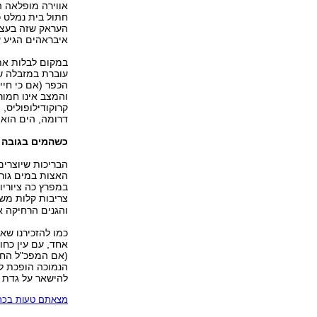
אווירה מופלאה ה
חתול בית נמלט כ
העראק שזה בעצם 
איבראהים הגיע 
במקום לבלות את
עוברת במזבלה של
הכפר (אם כי חיי
והמצב אינו חמור
קרוקודילופוליס,
דרומה, הים הוא 
כשהמים בגובה 
הבריכות שיוצרים
האצות במים גורמ
במפרץ כה ציוריו
צריבות קלות משכ
והגנים הרחיקה 
כמו להזכירנו שאי
אחד, עם עין כחו
(אם המפכ"ל החד
הנמוכה הופכת ל
להישאר על גדת 
מצאתם טעות בכתב