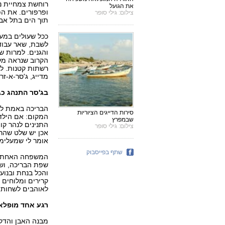
רוחשת צמחיית נח
את הגועל
ופרפורים. את ה
צילום: גילי סופר
תוך הים בתל אבי
ככל שעולים במעל
לשבת, שאר עבוד
והגנים. למרות ש
הקרוב שנראה מלא
רשתות קטנות. ל
מדייג, ג'סר-א-זר
בג'סר התנהג כג
הבריכה באמת לא 
סירות הדייגים הציוריות
המקום: אם הילדים
שבמפרץ
התנינים לנהר קו
צילום: גילי סופר
אכן יש שלט שהרח
אומר לי שמעלימי
שתף בפייסבוק
המשפחה האחת שנ
שפת הבריכה, ושל
והכל בנחת ובנוע
קרירים ומלוחים
לאוהבים לשחות 
רגע אחד מופלא
מבנה האבן והדקל