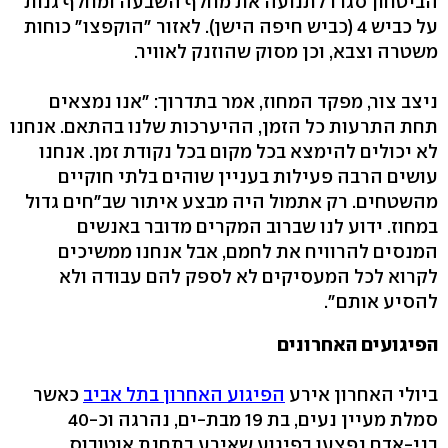
הביטחון סגרו לתנועה את מחלף השבעה ומחלף גנות
על כביש 4 (כביש חיפה הישן). לאזור "הוקפצו" כוחות
משטרה וצבא, וכן מסוק שהוזנק לאוויר.
ניצב צור, מפקד המחוז, אמר בתדרוך: "אנו נמצאים
תחת התרעות כל הזמן, ההיערכות שלנו בהתאם. אנחנו
לא יכולים להימצא בכל מקום בכל נקודת זמן. אנחנו
עושים הרבה פעילות בעניין שוהים בלתי חוקיים
מהשטחים. רק אתמול היה מבצע איתור שב"חים גדול
במחוז. ידוע לנו שברוב המקרים מדובר באנשים
המנסים להרוויח את לחמם, אבל אנחנו ממשיכים
לקרוא לכל המעסיקים לא לספק להם עבודה ולא
להסיע אותם".
הפיגועים האחרונים
ביולי האחרון אירע
הפיגוע האחרון בתל אביב
כאשר
סמלת מעיין נעים, בת 19 מבת-ים, נהרגה וכ-40
בני-אדם נפצעו בפיגוע שאירע בתחנת אוטובוס