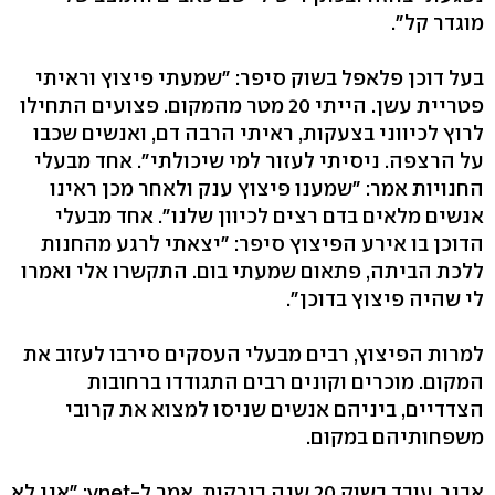
מוגדר קל".
בעל דוכן פלאפל בשוק סיפר: "שמעתי פיצוץ וראיתי
פטריית עשן. הייתי 20 מטר מהמקום. פצועים התחילו
לרוץ לכיווני בצעקות, ראיתי הרבה דם, ואנשים שכבו
על הרצפה. ניסיתי לעזור למי שיכולתי". אחד מבעלי
החנויות אמר: "שמענו פיצוץ ענק ולאחר מכן ראינו
אנשים מלאים בדם רצים לכיוון שלנו". אחד מבעלי
הדוכן בו אירע הפיצוץ סיפר: "יצאתי לרגע מהחנות
ללכת הביתה, פתאום שמעתי בום. התקשרו אלי ואמרו
לי שהיה פיצוץ בדוכן".
למרות הפיצוץ, רבים מבעלי העסקים סירבו לעזוב את
המקום. מוכרים וקונים רבים התגודדו ברחובות
הצדדיים, ביניהם אנשים שניסו למצוא את קרובי
משפחותיהם במקום.
אבנר, עובד בשוק 20 שנה בירקות, אמר ל-ynet: "אני לא