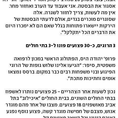
אסגור את הבסטה. אני אעבוד עד הערב ואחזור מחר.
אין מה לעשות, צריך לחזור לשגרה. אלה
שסוגרים מוכרים בגדים, אולם לדעתי הבסטות של
הירקות יישארו פתוחות בגלל שאם הם לא ימכרו היום
את הדברים הכל יתקלקל".
3 הרוגים, כ-30 פצועים פונו ל-3 בתי חולים
פרופ' יהודה היס, הפתולוג הראשי במכון לרפואה
משפטית, סיפר: "הגיעו אלינו שלוש גופות של הרוגי
הפיגוע ובני משפחות רבים כבר במקום. ברסס נמצאו
אומים וחתיכות מתכת".
נכון לשעות אחר הצהריים - 25 פצועים נותרו לאשפוז
בבתי החולים השונים. בבית החולים "איכילוב" בתל
אביב מאושפזים 18 פצועים. מצבו של אחד מהם מוגדר
אנוש, מצבם של חמישה מוגדר קשה, פצוע נוסף נפגע
באורח בינוני וכל השאר פצועים קל.