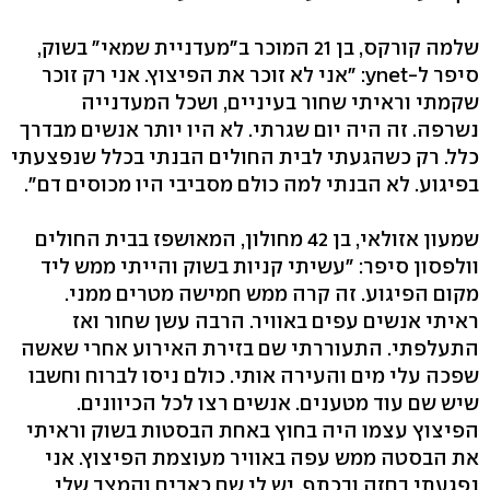
שלמה קורקס, בן 21 המוכר ב"מעדניית שמאי" בשוק,
סיפר ל-ynet: "אני לא זוכר את הפיצוץ. אני רק זוכר
שקמתי וראיתי שחור בעיניים, ושכל המעדנייה
נשרפה. זה היה יום שגרתי. לא היו יותר אנשים מבדרך
כלל. רק כשהגעתי לבית החולים הבנתי בכלל שנפצעתי
בפיגוע. לא הבנתי למה כולם מסביבי היו מכוסים דם".
שמעון אזולאי, בן 42 מחולון, המאושפז בבית החולים
וולפסון סיפר: "עשיתי קניות בשוק והייתי ממש ליד
מקום הפיגוע. זה קרה ממש חמישה מטרים ממני.
ראיתי אנשים עפים באוויר. הרבה עשן שחור ואז
התעלפתי. התעוררתי שם בזירת האירוע אחרי שאשה
שפכה עלי מים והעירה אותי. כולם ניסו לברוח וחשבו
שיש שם עוד מטענים. אנשים רצו לכל הכיוונים.
הפיצוץ עצמו היה בחוץ באחת הבסטות בשוק וראיתי
את הבסטה ממש עפה באוויר מעוצמת הפיצוץ. אני
נפגעתי בחזה ובכתף. יש לי שם כאבים והמצב שלי