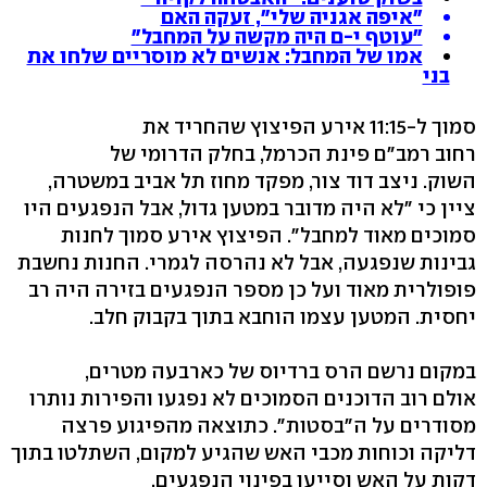
"איפה אגניה שלי", זעקה האם
"עוטף י-ם היה מקשה על המחבל"
אמו של המחבל: אנשים לא מוסריים שלחו את
בני
סמוך ל-11:15 אירע הפיצוץ שהחריד את
רחוב רמב"ם פינת הכרמל, בחלק הדרומי של
השוק. ניצב דוד צור, מפקד מחוז תל אביב במשטרה,
ציין כי "לא היה מדובר במטען גדול, אבל הנפגעים היו
סמוכים מאוד למחבל". הפיצוץ אירע סמוך לחנות
גבינות שנפגעה, אבל לא נהרסה לגמרי. החנות נחשבת
פופולרית מאוד ועל כן מספר הנפגעים בזירה היה רב
יחסית. המטען עצמו הוחבא בתוך בקבוק חלב.
במקום נרשם הרס ברדיוס של כארבעה מטרים,
אולם רוב הדוכנים הסמוכים לא נפגעו והפירות נותרו
מסודרים על ה"בסטות". כתוצאה מהפיגוע פרצה
דליקה וכוחות מכבי האש שהגיע למקום, השתלטו בתוך
דקות על האש וסייעו בפינוי הנפגעים.