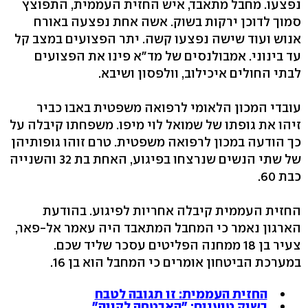
נפצעו. מחבל מתאבד, איש החזית העממית, התפוצץ
סמוך לדוכן ירקות בשוק. אשה אחת נפצעה באורח
אנוש ועוד שישה נפצעו קשה. יתר הפצועים במצב קל
עד בינוני. אמבולנסים של מד"א פינו את הפצועים
לבתי החולים איכילוב, וולפסון ושיבא.
עובדי המכון הלאומי לרפואה משפטית באבו כביר
זיהו את גופתו של שמואל לוי מיפו. משפחתו קיבלה על
כך הודעה במכון לרפואה משפטית. טרם זוהו גופותיהן
של שתי הנשים שנרצחו בפיגוע, האחת בת 32 והשנייה
כבת 60.
החזית העממית קיבלה אחריות לפיגוע. בהודעת
הארגון נאמר כי המחבל המתאבד היה עאמר אל-פאר,
צעיר בן 18 ממחנה הפליטים עסכר שליד שכם.
במערכת הביטחון אומרים כי המחבל הוא בן 16.
החזית העממית: זו תגובה לטבח
בשוק טוענים: "האבטחה לקויה"