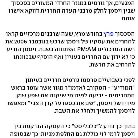
המגעים, אך גורמים במגזר החרדי המעורים בסכסוך
שבין ויסמן לחלק מרבני העדה החרדית דווקא אישרו
אותם.
הסכסוך
פרץ
בחודש מרץ, שעה שרבנים מרכזיים קראו
להחרים את עסקיו של ויסמן שרכש בנובמבר 2006 את
רשת המרכולים PM:AM הפתוחה בשבת. ויסמן הודיע
כי לא ידון עם החרדים בעניין ואף הוסיף שבכוונתו
להרחיב את הרשת.
לפני כשבועיים פרסמו גורמים חרדיים בעיתון
"המודיע" - המקורב לאדמו"ר מגור אשר עומד בראש
המחרימים - ידיעה לפיה מי שיקנה את שפע שוק
מידיו של ויסמן, "שם את כספו על קרן הצבי" ומאפשר
לויסמן להמשיך ולחלל את השבת.
בתוך כך נודע ל"כלכליסט" כי העסקה הנרקמת בין
ויסמן לרמי לוי כוללת גם החלפת מניות, כך שבסופה