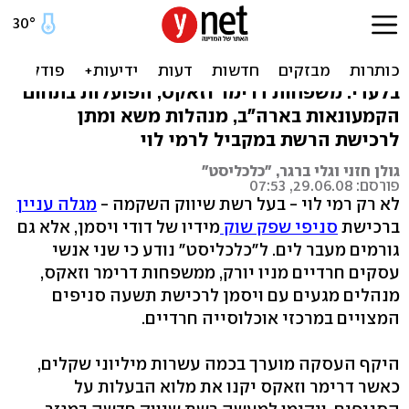
חרדים מניו יורק מתעניינים
ברכישת שפע שוק
בלעדי: משפחות דרימר וזאקס, הפועלות בתחום
הקמעונאות בארה"ב, מנהלות משא ומתן
לרכישת הרשת במקביל לרמי לוי
גולן חזני וגלי ברגר, "כלכליסט"
פורסם: 29.06.08, 07:53
לא רק רמי לוי - בעל רשת שיווק השקמה -
מגלה עניין
ברכישת
סניפי שפק שוק
מידיו של דודי ויסמן, אלא גם
גורמים מעבר לים. ל"כלכליסט" נודע כי שני אנשי
עסקים חרדיים מניו יורק, ממשפחות דרימר וזאקס,
מנהלים מגעים עם ויסמן לרכישת תשעה סניפים
המצויים במרכזי אוכלוסייה חרדיים.
היקף העסקה מוערך בכמה עשרות מיליוני שקלים,
כאשר דרימר וזאקס יקנו את מלוא הבעלות על