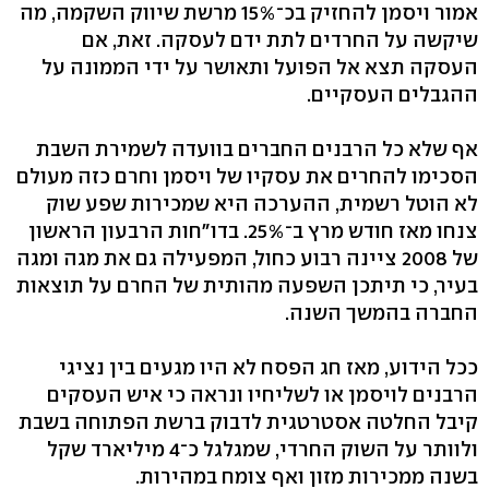
אמור ויסמן להחזיק בכ־15% מרשת שיווק השקמה, מה
שיקשה על החרדים לתת ידם לעסקה. זאת, אם
העסקה תצא אל הפועל ותאושר על ידי הממונה על
ההגבלים העסקיים.
אף שלא כל הרבנים החברים בוועדה לשמירת השבת
הסכימו להחרים את עסקיו של ויסמן וחרם כזה מעולם
לא הוטל רשמית, ההערכה היא שמכירות שפע שוק
צנחו מאז חודש מרץ ב־25%. בדו"חות הרבעון הראשון
של 2008 ציינה רבוע כחול, המפעילה גם את מגה ומגה
בעיר, כי תיתכן השפעה מהותית של החרם על תוצאות
החברה בהמשך השנה.
ככל הידוע, מאז חג הפסח לא היו מגעים בין נציגי
הרבנים לויסמן או לשליחיו ונראה כי איש העסקים
קיבל החלטה אסטרטגית לדבוק ברשת הפתוחה בשבת
ולוותר על השוק החרדי, שמגלגל כ־4 מיליארד שקל
בשנה ממכירות מזון ואף צומח במהירות.