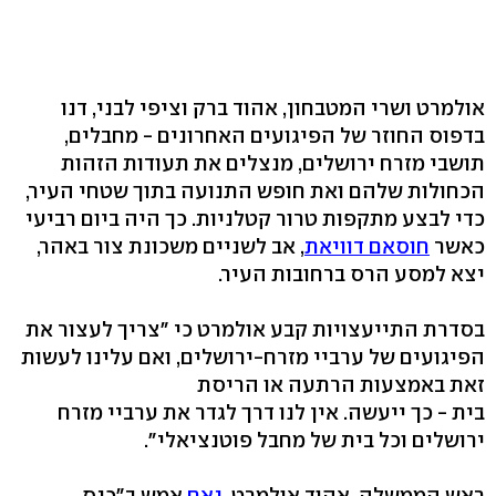
אולמרט ושרי המטבחון, אהוד ברק וציפי לבני, דנו
בדפוס החוזר של הפיגועים האחרונים - מחבלים,
תושבי מזרח ירושלים, מנצלים את תעודות הזהות
הכחולות שלהם ואת חופש התנועה בתוך שטחי העיר,
כדי לבצע מתקפות טרור קטלניות. כך היה ביום רביעי
כאשר
חוסאם דוויאת
, אב לשניים משכונת צור באהר,
יצא למסע הרס ברחובות העיר.
בסדרת התייעצויות קבע אולמרט כי "צריך לעצור את
הפיגועים של ערביי מזרח-ירושלים, ואם עלינו לעשות
זאת באמצעות הרתעה או הריסת
בית - כך ייעשה. אין לנו דרך לגדר את ערביי מזרח
ירושלים וכל בית של מחבל פוטנציאלי".
ראש הממשלה, אהוד אולמרט,
נאם
אמש ב"כנס