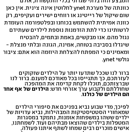
המבצע הזה בלתי שגרתי בכלי התקשורת, אולם
כוונתה של מערכת ynet לחלוטין אינה צינית. אין כאן
שום שיקול של רייטינג או רווחים ישירים ועקיפים, רק
כוונה אמיתית להשתמש בכוחנו ובפלטפורמה העומדת
לרשותינו כדי לתת הזדמנות נוספת לילדים שעתידם
נגזל מהם. אנו מבקשים, באמת ובתמים, להבטיח
שיגדלו בסביבה בטוחה, אמינה, הגונה ובלתי מנצלת -
ומאמינים כי המפתח להצלחת היוזמה הוא אתם: ציבור
גולשי ynet.
ברור לנו שככל שתדעו יותר על הילדים שזקוקים
לעזרתכם, כך תתגייסו בכל מאודכם למענם. ברור לנו
שברצותכם, תוכלו לקחת קדימה את המהפכה
שחוללתם ולקבוע ערך אזרחי חדש:
הילדים של אף אחד
הם הילדים של כולנו
.
לפיכך, מדי שבוע נביא בפניכם את סיפורי הילדים
שמאחורי הסטטיסטיקות המבהילות, נביא עדויות של
ילדים ששהו במשפחות אומנות, נתמקד במסגרות
המטפלות בילדים שהוצאו מבתיהם ועוד. לשמחתנו,
אישים מוכרים רבים שמחו לשתף איתנו פעולה,