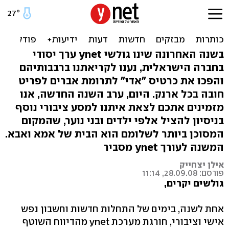
המטרה: משפחה ובית לכל ילד
בסיכון
בשנה האחרונה שינו גולשי ynet ערך יסודי
בחברה הישראלית, נענו לקריאתנו ברבבותיהם
והפכו את כרטיס "אדי" לתרומת אברים לפריט
חובה בכל ארנק. היום, ערב השנה החדשה, אנו
מזמינים אתכם לצאת איתנו למסע ציבורי נוסף
בניסיון להציל אלפי ילדים ובני נוער, שהמקום
המסוכן ביותר לשלומם הוא הבית של אמא ואבא.
המשנה לעורך ynet מסביר
אילן יצחייק
פורסם: 28.09.08, 11:14
גולשים יקרים,
אחת לשנה, בימים של התחלות חדשות וחשבון נפש
אישי וציבורי, חורגת מערכת ynet מהדיווח השוטף