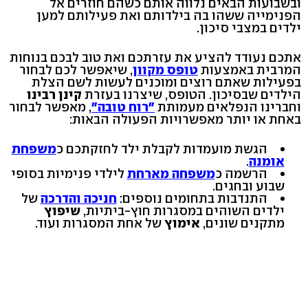
ובשבועות הבאים נלווה אותם כשהם חוזרים אל
הפנימייה ששהו בה בילדותם ואת פעילותם למען
ילדים במצבי סיכון.
אתכם נעודד להציע את עזרתכם ואת טוב לבכם בנוחות
המרבית באמצעות
טופס מקוון
, שיאפשר לכם לבחור
בפעילות שאתם רוצים ומוכנים לעשות לשם הצלת
הילדים שבסיכון. הטופס, שיצרנו בעזרת
קינן רבינו
וחברינו הנפלאים מעמותת
"רוח טובה"
, מאפשר לבחור
באחת או יותר מאפשרויות הפעולה הבאות:
הגשת מועמדות לקבלת ילד לחזקתכם כ
משפחת
אומנה
.
הרשמה כ
משפחה מארחת
לילדי פנימיות בסופי
שבוע ובחגים.
התנדבות בתחומים נוספים:
חניכה והדרכה
של
ילדים השוהים במסגרות חוץ-ביתיות,
שיפוץ
מתקנים שונים,
אימוץ
של אחת המסגרות ועוד.