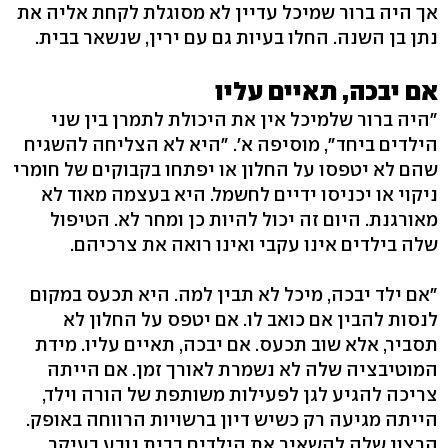
אך היה ברור שמיכל עדיין לא מסוגלת לקחת אליה את
נתן בן השנה. החלו בעיות גם עם ירין, שנשאר בבית.
אם יבכה, תאיים עליו
"היה ברור שלמיכל אין את היכולת לתמרן בין שני
הילדים ביחד", מוסיפה א'. "היא לא הצליחה להשגיח
שהם לא יטפסו על החלון או יפתחו בקבוקים של חומרי
ניקוי או יכניסו ידיים לחשמל. היא בעצמה מאוד לא
מאורגנת. היום זה יכול להיות כן ומחר לא. הטיפול
שלה בילדים אינו עקבי ואינו רואה את צרכיהם.
"אם ילד יבכה, מיכל לא תבין למה. היא תכעס במקום
לנסות להבין אם כואב לו. אם יטפס על החלון לא
תסביר, אלא שוב תכעס. אם יבכה, תאיים עליו. מידת
המוטיבציה שלה לא נשמרת לאורך זמן. אם הייתה
צריכה להגיע לגן לפעילות משותפת של הורה וילד,
הייתה מגיעה רק כשיש דיון ברשויות הרווחה באופק.
הרצון שלה להשאיר את הילדים בבית נובע בעיקר