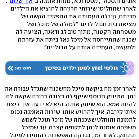
אונים ותסכול", מספרת א', מנחת אומנה ב"
אור שלום
".
לאחר שהחליטו שירותי הרווחה להוציא את הילדים
מביתם, קיבלה העמותה את התפקיד הקשה של
מציאת בית חם לילדים. "למזלה של מיכל ושל
משפחתה הקטנה, מתוך טוב לב ודאגה, הציעה לה
שכנה שהתייחסה אל מיכל כאל ביתה את עזרתה
ולמעשה, העמידה אותה על הרגליים".
לאחר זמן מה ביקשה מיכל מהשכנה שתגדל עבורה את
נתן. התינוק הנוסף שיקף לה בצורה ברורה שקשה לה
להיות אמא. הוא שיתק אותה. היא לא ידעה איך ליצור
איתו קירבה, איך להרגיע אותו. שירות האומנה נכנס
לתמונה והוחלט ששכנתה של מיכל תוכל לשמש
משפחה אומנת לנתן לתקופה קצרה, עד שמיכל
תתחזק. לאחר זמן, נבדקה האפשרות להחזירו למיכל,