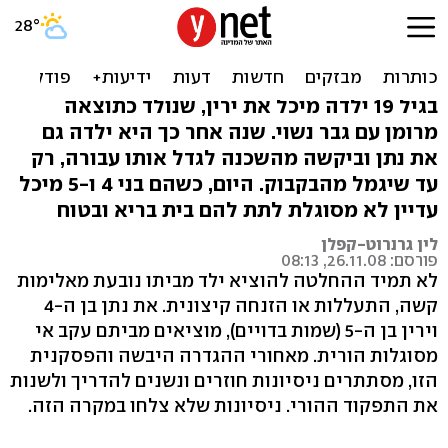
"קחי את התינוק ותחזירי
כשיגדל"
בגיל 19 ילדה מיכל את ירין, שנולד כתוצאה
מרומן עם גבר נשוי. שנה אחר כך היא ילדה גם
את נתן וביקשה מהשכנה לגדל אותו עבורה, רק
עד שיגמל מהבקבוק. היום, כשהם בני 4 ו-5 מיכל
עדיין לא מסוגלת לתת להם בית בריא ובטוח
לין גרנרוט-קפלן
פורסם: 26.11.08, 08:13
לא תמיד ההחלטה להוציא ילד מביתו נובעת מאלימות
קשה, התעללות או הזנחה קיצונית. את נתן בן ה-4
וירין בן ה-5 (שמות בדויים), מוציאים מביתם עקב אי
מסוגלות הורית. מאחורי ההגדרה היבשה והפסקנית
הזו, מסתתרים ניסיונות חוזרים ונשנים להדריך ולשנות
את התפקוד ההורי. ניסיונות שלא צלחו במקרה הזה.