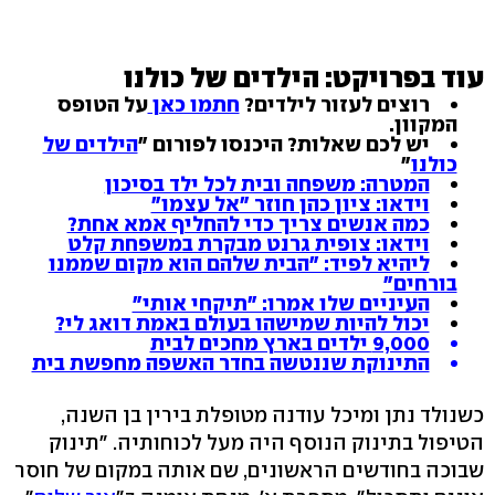
עוד בפרויקט: הילדים של כולנו
רוצים לעזור לילדים?
חתמו כאן
על הטופס
המקוון
.
יש לכם שאלות? היכנסו לפורום "
הילדים של
כולנו
"
המטרה: משפחה ובית לכל ילד בסיכון
וידאו: ציון כהן חוזר "אל עצמו"
כמה אנשים צריך כדי להחליף אמא אחת?
וידאו: צופית גרנט מבקרת במשפחת קלט
ליהיא לפיד: "הבית שלהם הוא מקום שממנו
בורחים"
העיניים שלו אמרו: "תיקחי אותי"
יכול להיות שמישהו בעולם באמת דואג לי?
9,000 ילדים בארץ מחכים לבית
התינוקת שננטשה בחדר האשפה מחפשת בית
כשנולד נתן ומיכל עודנה מטופלת בירין בן השנה,
הטיפול בתינוק הנוסף היה מעל לכוחותיה. "תינוק
שבוכה בחודשים הראשונים, שם אותה במקום של חוסר