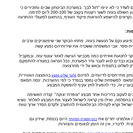
שדר כי לא יניפו "דגל לבן". במערכת הביטחון שבים ומזכירים כי
ביכולתו של הארגון השולט בעזה לשגר רקטות בקצב של 200-100 ליום לחימה,
 נקראים להישמע להוראות פיקוד העורף, בהתאם למעגלי ההתרעה
ות:
יגוע נקם על הנעשה בעזה, פתחו הבוקר שני שיפוצניקים ערבים
ת-ספר. אבי המשפחה ששכרה את שירותיהם נפצע קשה.
קר לתנועת אזרחים כמה מכבישי הגישה לאזור עוטף עזה, ובמקביל
צבא כבדים לנוע לעבר גדר המערכת, ככל הנראה במטרה להתמקם
ן לשלוט בתצפית ובאש על ירי מהרצועה.
ון מתייחסים לדיווחים, לפיהם
בהפצצה האווירית,
גלעד שליט נפצע
חמאס. למשפחת שליט נמסר בנפרד כי לפי ההערכות, ינסה חמאס
 בעניין זה, כדי להפעיל לחץ עקיף להפסקת המבצע.
ם לעקוב בדריכות אחר מבצע "עופרת יצוקה": קנדה האשימה
בהסלמה, ואילו סין קראה לישראל לעצור את המבצע לאלתר. נשיא
ישראל וקרא לקהילה הבינלאומית להתערב ולקדם הסדר ארוך טווח
אולמרט יחרים את
היום בכנסת, שידון גם
כנס הפגרה המיוחד
ת. לדבריו, אין זה הזמן לנאומים והצהרות.