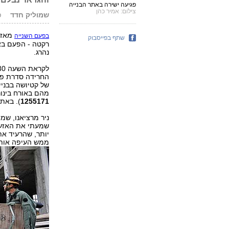
פגיעה ישירה באתר הבנייה
צילום: אמיר כהן
שמוליק חדד
פו
מאז ה
בפעם השנייה
שתף בפייסבוק
נהרג.
החרידה סדרת פיצ
מהם באורח בינוני
1255171
). באת
שמעתי את האזעקה
יותר, שהרעיד א
ממש העיפה אותי