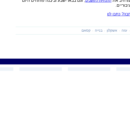
מרחיב את
, וגם בבאר-שבע וביבנה פותחים היום
ההנחיות לתושבים
בוריים.
ה? כתבו לנו
עזה
אשקלון
בנייה
קסאם