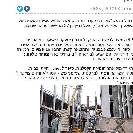
רסם: 29.12.08, 09:35
חל מבצע "עופרת יצוקה" בעזה, סופגת ישראל פגיעה קטלנית של
רקטה - הפעם באשקלון: האני אל-מהדי, פועל בניין בן 27 מהיישוב ערוער שבנגב,
לקראת השעה 9:30 נשמעה לראשונה הבוקר (יום ב') אזעקה באשקלון, ולאחריה
וצים את העיר וסביבותיה. באחד המקרים הייתה זו פגיעה ישירה
של קטיושה בבניין ספרייה שנמצא בבנייה, והתוצאה קשה: הרוג ו-16 פצועים, חמישה
 והיתר קל. הם הגיעו לבית-החולים ברזילי בעיר (
מוקד טלפוני:
ר עבדו ערבים-ישראלים.
ניר מרציאנו, שמתגורר מול אתר הנפילה הקטלנית, סיפר ל-ynet: "הייתי בבית,
 והשריקה ורצתי למרפסת. שמעתי פיצוץ קטן ולאחריו פיצוץ גדול
ת הבית ואת החלונות. זה היה פשוט מפחיד, העוצמה של ההדף
 פנימה".