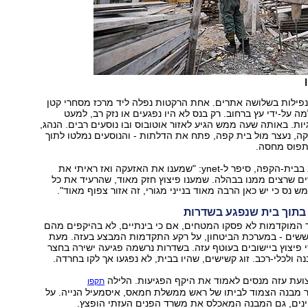
נפילות בשלושה אתרים. אחת הרקטות נפלה ליד מרכז מסחרי קטן
מה על-ידי עץ ברחוב. רק בנס לא היו נפגעים או נזק רב, למעט
יות. באותה שעה ממש הגיע לאזור אוטובוס ובו נוסעים רבים. הנהג,
, נעצר מול בית קפה, פתח את הדלתות - והנוסעים נמלטו לתוך
תפוס מחסה.
דוד סעדון, שישב בבית-הקפה, סיפר ל-ynet: "שמענו את האזעקה ואז ראיתי את
ם שרצים ממנו בבהלה. שמענו פיצוץ חזק מאוד, שהרעיד את כל
ש נס כי יש כאן הרבה מאוד בנייני מגורי, זה אזור צפוף מאוד".
בתוך בית שנפגע בשדרות
 המוקדמות לא פסקו המטחים, אם כי בינתיים, לא בהיקפים מהם
וששים - במערכת הביטחון, על רקע התקדמות המבצע בעזה. מעת
פיצוץ ביישובים בעוטף עזה. בשדרות נרשמה פגיעה ישירה בחצר
ה ולכלי-רכב. זוג קשישים, שהיו בבית, לא נפגעו אך לקו בחרדה.
צועת עזה מנסים לאמוד את היקף הפגיעות. הלילה
תקפו
ר מבנה הצמוד לביתו של ראש ממשלת חמאס, איסמעיל הנייה. על
ינים, גם המבנה המאכלס את משרד הפנים העזתי הופצץ.