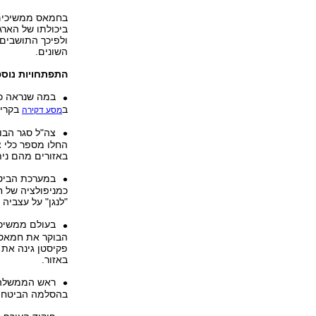
בחמאס ממשיכים ל
ולפיכך התושבים
השונים.
התפתחויות נוספ
במה שנראה כפ
ב
בקריי
מסע דקירה
צה"ל סגר הבו
החלו מספר כלי 
באזורים מהם נית
במערכת הביטח
כמניפולציה של 
"לנגן" על עצביה
בעולם ממשיכי
הבוקר את חמאס 
פקיסטן גינה את 
באזור.
ראש הממשלה 
בהסלמה הביטחוני