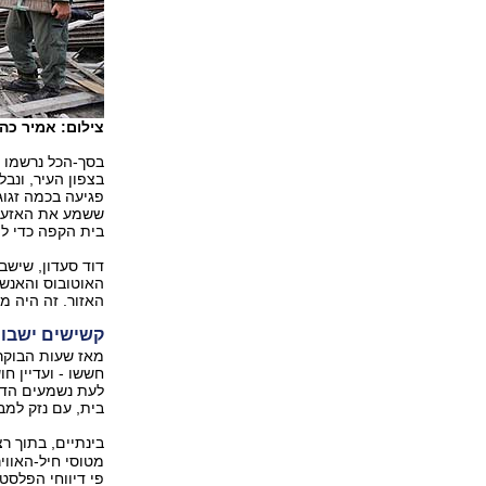
צילום: אמיר כהן
בסך-הכל נרשמו 
בצפון העיר, ונבל
פגיעה בכמה זגוג
ששמע את האזעקה
בית הקפה כדי ל
האוטובוס והאנשי
האזור. זה היה ממ
קשישים ישבו 
מאז שעות הבוקר
חששו - ועדיין ח
לעת נשמעים הדי 
בית, עם נזק למבנ
בינתיים, בתוך ר
מטוסי חיל-האווי
פי דיווחי הפלסט