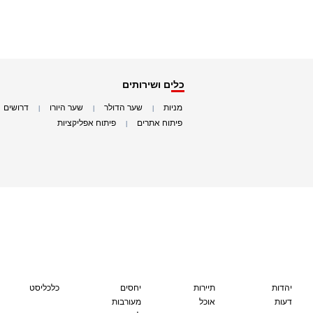
כלים ושירותים
מניות
שער הדולר
שער היורו
דרושים
|
|
|
|
פיתוח אתרים
פיתוח אפליקציות
|
|
יהדות
תיירות
יחסים
כלכליסט
דעות
אוכל
מעורבות