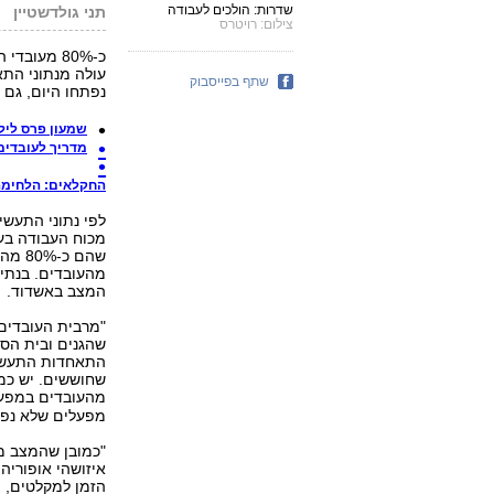
שדרות: הולכים לעבודה
תני גולדשטיין
צילום: רויטרס
כ-80% מעוב
עולה מנתוני הת
שתף בפייסבוק
נפתחו היום, גם
שמעון פרס ליל
מדריך לעובדים
החקלאים: הלחימה 
מהעובדים. בנתיב
המצב באשדוד.
"מרבית העובדים 
התאחדות התעשיינ
מהעובדים במפעל
מפעלים שלא נפת
"כמובן שהמצב מ
איזושהי אופוריה,
הזמן למקלטים, ו