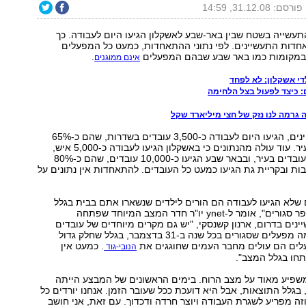
פורסם: 31.12.08, 14:59
די התעשייה בשטח שבין באר-שבע לאשקלון הגיעו היום לעבודה. כך
אחדות התעשיינים. לפי נתוני ההתאחדות, כמעט כל המפעלים
 במקומות כמו באר שבע שבהם המפעלים
.
אינם ממוגנים
די אשקלון: לא לפחד
: כיצד לפעול בצל הלחימה
גרמה לנו נזק של חצי מיליארד שקל
לפי נתוני התעשיינים, הגיעו היום לעבודה כ-3,500 עובדים בשדרות, שהם כ-65%
מכוח העבודה בעיר. עוד עולה מהנתונים כי באשקלון הגיעו לעבודה כ-5,000 איש,
שהם כ-80% מהעובדים בעיר, ובבאר שבע הגיעו כ-10,000 עובדים, שהם כ-80%
ות ובקריית גת הגיעו כמעט כל העובדים. להתאחדות אין נתונים על
שלא הגיעו לעבודה הם הורים לילדים שנשארו אתם בבית בגלל
שהגנים ובית הספר סגורים", אומר ל-ynet יו"ר חדר המצב המיוחד שפתחה
ים בדרום, ארנון קשנסקי, "יש גם מקרים מיוחדים של עובדים
שחוששים. יש כמה מפעלים שסגורים בכל שנה ב-31 בדצמבר, בגלל שחלק גדול
ים הם עולים מחבר העמים שחוגגים את
. כמעט אין
הנובי-גוד
חו בגלל המצב".
שפיע מאוד על מצב הרוח. בימים הראשונים של המבצע הייתה
 בגלל התוצאות, אבל היא דועכת ככל שעובר הזמן. אנחנו יורדים כל
זה מפריע לשגרת העבודה ויוצר חרדה ודכדוך. עם זאת, אני חושב