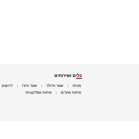
כלים ושירותים
מניות
שער הדולר
שער היורו
דרושים
|
|
|
|
פיתוח אתרים
פיתוח אפליקציות
|
|