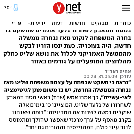
שוברים שתיקה: משפחת
שליט בדרך לניו-יורק
במטה המאבק לשחרור גלעד אומרים שהשקט בו
בחרה המשפחה לנקוט מאז נבחרה ממשלה
חדשה, היה בעוכריה. כעת ינסו הוריו לבקש
מהממשל האמריקני לכלול את נושא שליט כחלק
מהלחצים המופעלים על גורמים באזור
אחיה ראב"ד
עודכן: 31.05.09, 00:24
"נראה כי השקט שכפתה על עצמה משפחת שליט מאז
נבחרה הממשלה החדשה, יש בו משום מתן לגיטימציה
לאי-עשייה",
כך אמרו אמש (שבת) ראשי מטה המאבק
לשחרורו של גלעד שליט. הם ציינו כי בימים אלה
שוקלים במטה לשנות את המדיניות: "דומה שאנחנו
בקרב מאסף על ערך מרכזי שאפשר שהולך ומתמוסס
לנגד עיני כולם, המתגייסים וההורים גם יחד".