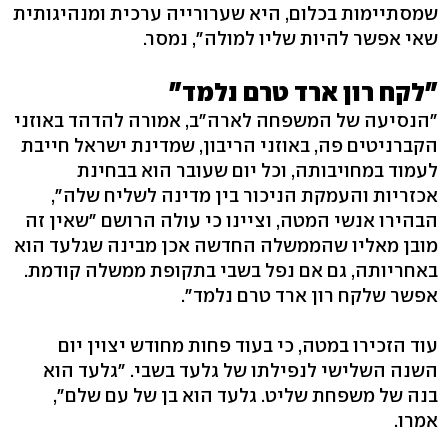
שמסתיימות בכלום, היא שערורייה ערכית ומנהיגותית
שאי אפשר להיות שליו למולה", נמסר.
"לקח רון ארד טרם נלמד"
"הנסיעה של המשפחה לארה"ב, אמורה להדהד באוזני
הקברניטים פה, באוזני הריבון, שמדינת ישראל חייבת
לעמוד במחויבותה, וכל יום שעובר הוא בבחינת
אכזריות והעמקת הניכור בין מדינה לשליח שלה",
הבהירו אנשי המטה, וציינו כי עולה הרושם "שאין זה
מובן מאליו שהממשלה החדשה אכן מבינה שגלעד הוא
באחריותה, גם אם נפל בשבי בתקופת ממשלה קודמת.
אפשר שלקח רון ארד טרם נלמד".
עוד הזכירו במטה, כי בעוד פחות מחודש יצוין יום
השנה השלישי לנפילתו של גלעד בשבי. "גלעד הוא
בנה של משפחת שליט. גלעד הוא בן של עם שלם",
אמרו.