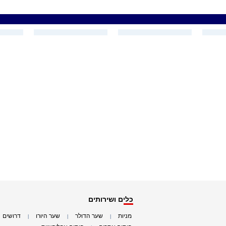
כלים ושירותים
מניות
שער הדולר
שער היורו
דרושים
|
|
|
|