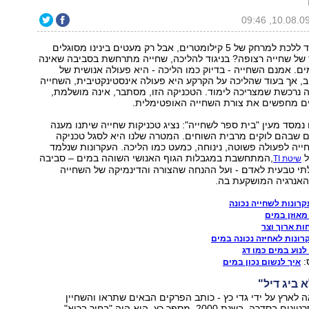
מדוע יכול כל אחד ללכת למרחק של 5 קילומטרים, אבל רק מעטים בינינו מסוגלים
ם 50 מטר של שחייה רצופה? בניגוד להליכה, שחייה מתרחשת בסביבה שאינה
ם. אמנם השחייה - בדיוק כמו הליכה - היא פעולה אנושית של
 אך בעוד שהליכה על הקרקע היא פעולה אינסטינקטיבית, השחייה
 נרכשת שמצריכה לימוד. הטכניקה הזו, מסתבר, אינה מושלמת,
נים מחפשים את צורת השחייה האופטימלית.
נמסד מעין "בית ספר לשחייה": נציג טכניקות שחייה שיתנו מענה
ם שבהם לוקים מרבית השוחים. המטרה שלנו היא לסגל טכניקה
ה לפעולה פשוטה, נינוחה, כמעט כמו הליכה. העקרונות שנלמד
ל
,המתחשבת במגבלות הגוף האנושי השוהה במים – סביבה
שיטת TI
תי טבעית לאדם - ועל ההנחה שהצורה והדינמיקה של השחייה
האנרגיה המושקעת בה.
מאוזן במים
ת ארוך וצר
לנוע במים כמו דג
:
איך לנשום נכון במים
 ביג דיל"
-TI הובאה לארץ על ידי גדי כץ - כותב הפרקים הבאים שתראו והשחיין
המדגים ברוב הסרטונים בסדרה. בשנת 2000, מספר כץ, הוא היה "בחור בריא",