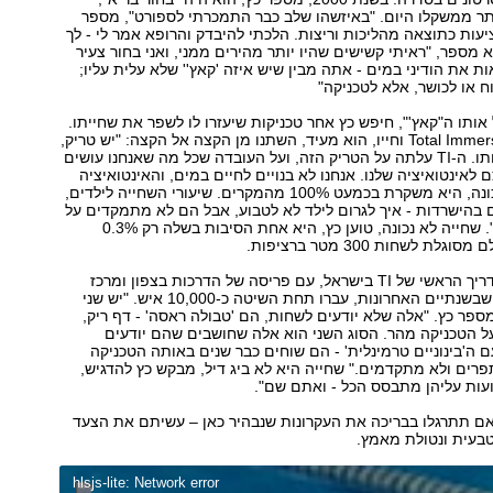
 קילו יותר ממשקלו היום. "באיזשהו שלב כבר התמכרתי לספורט", מספר
יעות כתוצאה מהליכות וריצות. הלכתי להיבדק והרופא אמר לי - לך
א מספר, "ראיתי קשישים שהיו יותר מהירים ממני, ואני בחור צעיר
ות את הודיני במים - אתה מבין שיש איזה 'קאץ'' שלא עלית עליו;
ח או לכושר, אלא לטכניקה"
 אותו ה"קאץ'", חיפש כץ אחר טכניקות שיעזרו לו לשפר את שחייתו.
אז מצא את Total Immersion וחייו, הוא מעיד, השתנו מן הקצה אל הקצה: "יש טריק,
וצריכים לדעת אותו. ה-TI עלתה על הטריק הזה, ועל העובדה שכל מה שאנחנו עושים
לאינטואיציה שלנו. אנחנו לא בנויים לחיים במים, והאינטואיציה
שלנו פשוט לא נכונה, היא משקרת בכמעט 100% מהמקרים. שיעורי השחייה לילדים,
בהישרדות - איך לגרום לילד לא לטבוע, אבל הם לא מתמקדים על
השחייה כספורט". שחייה לא נכונה, טוען כץ, היא אחת הסיבות בשלה רק 0.3%
ת לשחות 300 מטר ברציפות.
כץ הוא היום המדריך הראשי של TI בישראל, עם פריסה של הדרכות בצפון ומרכז
הארץ. כץ מספר שבשנתיים האחרונות, עברו תחת השיטה כ-10,000 איש. "יש שני
מספר כץ. "אלה שלא יודעים לשחות, הם 'טבולה ראסה' - דף ריק,
 הטכניקה מהר. הסוג השני הוא אלה שחושבים שהם יודעים
ם ה'בינוניים טרמינלית' - הם שוחים כבר שנים באותה הטכניקה
רים ולא מתקדמים." שחייה היא לא ביג דיל, מבקש כץ להדגיש,
עות עליהן מתבסס הכל - ואתם שם".
אם תתרגלו בבריכה את העקרונות שנבהיר כאן – עשיתם את הצעד
טבעית ונטולת מאמץ.
hlsjs-lite: Network error