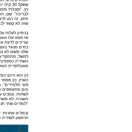
ששקל 30
כץ, "וסבלתי מפצ
לבריכה". שם, הו
וחזק. זה כמו לרא
שזה לא קשור לכו
בניסיון לעלות על
במים מנוגד בעצם 
למשל, מתמקדים 
מאוכלוסיית העולם מסוגל
סוגי תלמידים", 
והם מתאפסים על
לשחות, ונמנים ע
השגויה, לא משתפ
"לומדים שתי תנו
ובמלים אחרות: 
הראשון לשחייה 