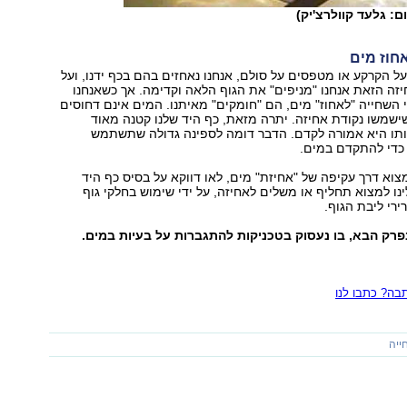
ם: גלעד קוולרצ'יק)
על הקרקע או מטפסים על סולם, אנחנו נאחזים בהם בכף ידנו, ועל
זה הזאת אנחנו "מניפים" את הגוף הלאה וקדימה. אך כשאנחנו
השחייה "לאחוז" מים, הם "חומקים" מאיתנו. המים אינם דחוסים
שמשו נקודת אחיזה. יתרה מזאת, כף היד שלנו קטנה מאוד
ותו היא אמורה לקדם. הדבר דומה לספינה גדולה שתשתמש
כדי להתקדם במים.
צוא דרך עקיפה של "אחיזת" מים, לאו דווקא על בסיס כף היד
ינו למצוא תחליף או משלים לאחיזה, על ידי שימוש בחלקי גוף
ירי ליבת הגוף.
פרק הבא, בו נעסוק בטכניקות להתגברות על בעיות במים.
ה? כתבו לנו
ייה