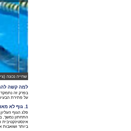
שחייה נכונה (ציל
למה קשה לה
בפרק זה נתמקד 
על פתירת הבעיות
1. גוף לא מאוזן במים גורם לבזבוז רב של אנרגיה
פלג הגוף העליון
התחתון נמשך, בכ
אינסטינקטיבית ו
ביותר ושואבות א