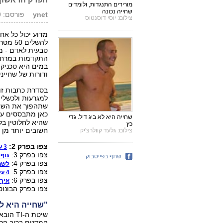
מורידים התנגדות, ולומדים
שחייה נכונה
ynet
פורסם: 10.08.09, 09:46
צילום: יוסי דוסנטוס
להשלי
טבעית לאדם - מי
התקדמות במרחב,
במים היא טכניקה
ודורות של שחיי
בסדרת כתבות זו 
למגרעות ולכשלי
שתהפוך את השחיי
כאן מתבססים ע
שחייה היא לא ביג דיל. גדי
שהיא לחלוטין בל
כץ
חשובים יותר מן 
צילום: גלעד קוולרצ'יק
צפו בפרק 2:
3 עקרונות לשחייה נכונה
צפו בפרק 3:
גוף 
שתף בפייסבוק
צפו בפרק 4:
לשחו
צפו בפרק 5:
4 עקרונות לאחיזה נכונה במים
צפו בפרק 6:
איך 
צפו בפרק הבונוס
"שחייה היא לא
שיטת ה