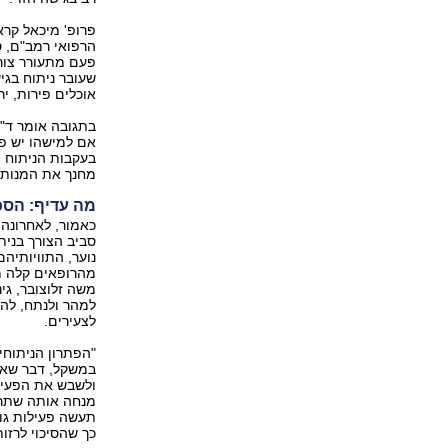
פרופ' מיכאל קרא
הרפואי רמב"ם, ס
פעם מתעורר צור
שעובר ניתוח בגי
אוכלים פירות, י‭‬
בעקבות הניתוח הו
מחנך את המנותח‭‬
מה עדיף: הסכ
כאמור, לאחרונה 
סביב הצורך בנית
נוער, התוויותי
משה זלוצובר, גינ
למהר ולנתח, להי
לצעירים.
"הפתרון הניתוחי
במשקל, דבר שאצל
ולשבש את הפעיל
מנחה אותה שתרד
תעשה פעילות גופ
כך שהסיכוי לרזו‭‬