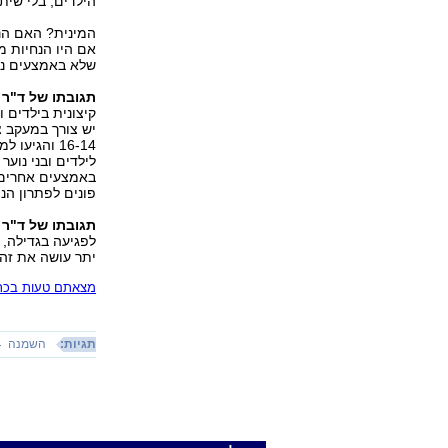
הילדים, בלי שי
המינית? האם הנ
אם היו הנחיות מ
שלא באמצעים נית‭‬
תגובתו של ד"ר 
קיצונית בילדים ו
יש צורך במעקב צ
‭16-14‬ וה
לילדים ובני נוער
באמצעים אחרים. 
פונים לפתרון הנית‭‬
תגובתו של ד"ר 
לפגיעה בגדילה, 
יתר עושה את זה 
מצאתם טעות בכתב
תגיות:
השמנה