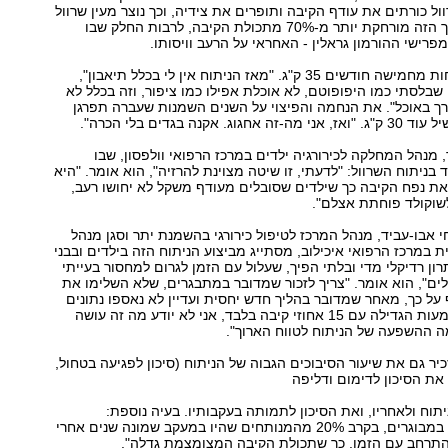
ול כורתים את עודף הקיבה ותופרים את צידיה, וכך נוצר מעין שרוול
צר ומוארך. בהליך הזה מורחקת יותר מ‭70%-‬ מתכולת הקיבה, לרבות החלק שבו
רישי ההורמון גראלין - האחראי על הרעב וויסותו.
א אומרת".אני, שבלסתי כמו היפופוטם, לא אוכלת אפילו כמו ציפור, וזה בכלל לא
חסר לי. אין לי צורך באוכל‭."‬ את הנחמה והפיצוי על השנים השמנות שעברה תפרגן
. אקנה בגדים בלי הכרה."
, מנהל המחלקה לכירורגיה ילדים במרכז הרפואי וולפסון, שבו
נותחה מור, מצדד בניתוח השרוול: "לדעתי, זו שיטה מצוינת להרזיה‭,"‬ הוא אומר. "היא
ת נפח הקיבה כך שילדים שסובלים מעודף משקל לא יחושו רעב,
שוקולד פוחתת אצלם."
י אבו-עביד, מנהל המרכז לטיפול כירורגי בהשמנת יתר וסגן מנהל
ת במרכז הרפואי איכילוב, מסתייג מביצוע הניתוח הזה בילדים ובבני
בר בפתרון רדיקלי מדי ובלתי הפיך, שעלול עם הזמן לגרום למחסור בעייתי
בוויטמינים ומינרלים‭,"‬ הוא אומר. "צריך לזכור שמדובר במתבגרים, שלא השלימו את
על כך, מאחר שמדובר בהליך חדש יחסית ועדיין לא נאספו נתונים
מחקריים על משמעות הגדילה עם 15 אחוזי קיבה בלבד, אני לא יודע מה זה עושה
מה ההשפעה של הניתוח לטווח הארוך."
כיר גם את שיעור הסיבוכים הגבוה של הניתוח (סיכון לפגיעה בטחול,
תוח ולאחריו, ואת הסיכון לתמותה בעקבותיו. בעיה נוספת:
"מהניסיון שנצבר במבוגרים, בקרב ‭20%‬ מהמנותחים שהיו במעקב שמונה שנים אחרי
ל התרחב עם הזמן, כך שתכולת הקיבה המצומצמת גדלה."