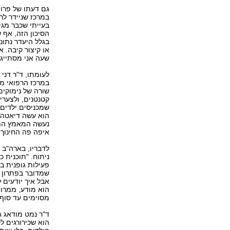
גם דעתו של פרופ
במרכז שניידר לרפ
הסיכון הזה, אף 
בגלל היעדר נתונ
או קיצור קיבה. 
שעה אני מסתייג ו‭‬
לעומתו, ד"ר דני
במרכז הרפואי מא
שורה של נימוקים
קטנטנים, ולצערי
שמכניסים ילדים 
הוא עשה דיאטה, 
נעשה המאמץ המינ
איפה פה החינוך ‭‬
לדבריו, בארה"ב 
ניתוח. "תוכנית כ
פעילות גופנית ב
שמדובר בפתרון ב
אבל איך יודעים 
מסוימים עד סוף י‭‬
הוא שכירורגים לק