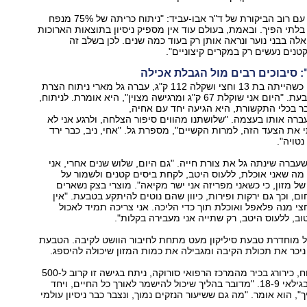
ד"ר סרור מסכים עם רוב הביקורת של ד"ר אבו-עביד: "ניתוח כריתה של ‭75%‬ מנפח
בלתי הפיך. ובאמת, בעולם עוד אין מספיק ניסיון בתוצאות הארוכות
אלה בבני נוער ונראה אותן רק בעוד כמה שנים. לכן בשלב זה
קטנים נעשים רק במקרים קיצוניים."
לפני שלוש שנים, כשהייתה בת 13 וחצי ושקלה 112 ק"ג, עברה גל מארי ניתוח הצרת
קיבה בשיטת הטבעת. "היום אני שוקלת 67 ק"ג ומרגישה מצוין‭,"‬ היא אומרת. לניתוח,
 בכלי התקשורת, היא הגיעה יחד עם אחיה,
ה אותו בעצמה. "שלושתנו מהווים סיפור הצלחה, ולרגע אני לא
מצטערת שעשיתי את הצעד הזה, למרות הקשיים‭,"‬ מספרת גל. "אחי, ניב, כבר ירד
עברה שינתה גל את צורת חייה. "גם היום, שלוש שנים אחרי, אני
מה שאני אוכלת, ללעוס היטב, לקחת ביסים קטנים ולשמור על
כמויות מסוימות של מזון, כי כשאני מפריזה אני ישר מקיאה‭."‬ מוצרי בצק נשארים
, וכך גם ירקות ופירות, כיוון שהם נוטים להיתקע בטבעת. "אין
צי מנה פלאפל ואוכלת תוך כדי הליכה. אני צריכה תמיד לאכול
טוב, ללעוס היטב, רק שתייה אני מעבירה בקלות."
ל מוחדרת טבעת סיליקון מעט מתחת לחיבור הוושט לקיבה. הטבעת
כר את תכולת הקיבה ומגבילה את כמות המזון שיכולה להיספג.
ילדים ובני נוער, בגילאי ‭.18-9‬ "מדובר בהליך שיכול להישמר לאורך כל החיים, ויחד
עם זאת הוא הפיך‭,"‬ הוא אומר. "מה גם ששיעור הנזקים נמוך, ונצבר כבר ניסיון עולמי