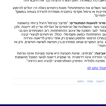
תחשבו כלל בשאלות: האם הנערה מיצתה כבר את התבגרותה
ער השלים את התפתחותו? מאות ניתוחים כאלה היו יכולים להימנע
חייבות או טיפול מקדמי בתוכנית מסודרת להורדה בטוחה במשקל
וחיים."
סרור לטענות המתנגדים:
"מדובר בטיפול היעיל ביותר בהשמנה
בבני נוער. ההשלכות של הניתוחים על הגדילה עדיין לא ידועות, ולכן
מוד. לגבי הסכנה של עיכוב ההתפתחות, רוב המנותחים הם בני
גיעו למצב התפתחותי כמעט מקסימלי. ככלל, הניתוחים לקיצורי קיבה
 במרכז הרפואי וולפסון נעשים רק אחרי ניסיון לדיאטה והרזיה
ברוב המקרים אנחנו ממתינים בין חמישה לשישה חודשים, ורק אז
וחי."
אבינוח:
"מניסיוני, שיטת הטבעת היא שיטה מצוינת ואינה גורמת
כי ההרזיה אינה דרמטית. מי שמציע דיאטה לנוער הסובל מהשמנת
מסיבה כלכלית. הפתרון האולטימטיבי לבעיה הוא כירורגי".
ה? כתבו לנו
דיאטה
פתח
ניתוח