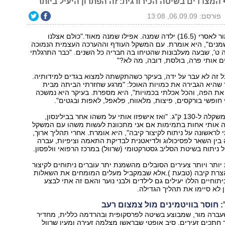
 המצדדים בשיטה הכירורגית: זה הפתרון היעיל ביותר
פורסם: 06.09.09, 13:08
כל חייה הייתה מור לאסרי ‭(16.5)‬ ילדה שמנה. אפילו שמנה מאוד‭".‬כולם אצלנו
במשפחה ככה, שמנים‭,"‬ היא אומרת. עם המשקל העודף וההערכה העצמית הנמוכה
היא הגיעה לכיתה ט‭,'‬ שבעה מעלבונות שהטיחו בה חבריה כל השנים. "כבר התרגלתי
ים אותי פרה, בולסת, דובה, מה לא"?
 זה לא עבר על ידה, בעיקר כשהתקשתה למצוא בגדים למידותיה.
שהיא הגבירה את כמויות האוכל: "מרגע שחזרתי הביתה מבית
הספר לא סגרתי את הפה, והכל אכלתי בכמויות‭,"‬ היא מספרת. בעיקר היא נמשכה
 חופשי בורקסים, פיצות, מלאווח, פלאפל, לאפות ובגטים."
לפני כשנה הגיע משקלה ל‭130-‬ ק"ג. "ואז אישפזו אותי על משהו אחר בבילינסון,
 אותי אחות בתמימות אם אני מתכוונת לעשות משהו עם המשקל
שלי, וככה שמעתי לראשונה על ניתוח לקיצור קיבה‭,"‬ היא אומרת. אחרי תהליך ארוך,
ין השאר לפסיכולוג ולדיאטנית לבדיקת התאמה וציפיות, עברה
 ניתוח בשיטת הסליב גסטרקטומי (שרוול) במרכז הרפואי וולפסון.
יותר ויותר צעירים הסובלים מהשמנת יתר עוברים ניתוחים לקיצור
קיבה (שרוול) ולהצרת קיבה (טבעת‭.( ‬אלא שבמקביל מעלים המומחים את השאלות
תוחיים הללו יעילים גם לילדים ולבני נוער והאם זה אתי לבצע
 לא סיימו את תהליך הגדילה.
שעברה מור, שמבוצע בשיטה לפרסקופית ובהרדמה כללית, מחדיר
 חתכים זעירים, סיב אופטי שבראשו מצלמה זעירה ומעין שרוול