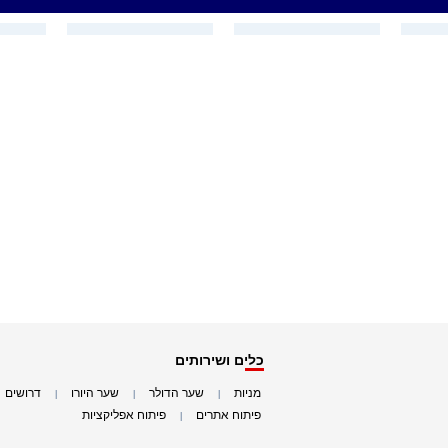
כלים ושירותים
מניות
שער הדולר
שער היורו
דרושים
|
|
|
|
פיתוח אתרים
פיתוח אפליקציות
|
|