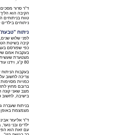
הקיבה הוא הליך 
טווח בניתוחים ה
ניתוחים בילדים ‭‬
ניתוח "טבעת‭:"‬ סיבוכים רבים מול הגבלת אכילה
כפי שפורסם בעבר
בעקבות אמם שעבר
80 ק"ג, וידנו עוד נטויה‭."‬
בעקבות הניתוח ש
צריכה לחשוב על 
ברובם מחוץ לתחום
מצב שאני קונה ח
בישיבה, לחשוב ‭‬
בניתוח שעברה ג
מצמצמת באופן ני
רב בגישה הזו‭."‬