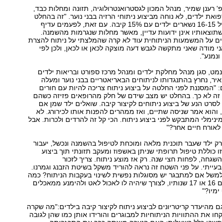
' רענן שמיר, מנהל המכון לגסטרואנטרולוגיה, תזונה ומחלות כבד,
ואת ילדים, לא נוחה מביצוע ניתוחי הרזיה בבני נוער. "זה בהחלט
בעייתי שכבר מגיל ‭16-15‬ נשארים ילדים עם ‭15%‬ קיבה. עם זאת, לפעמים עדיף
שתוצאותיו אינן ידועות עדיין, מאשר מחלות שנגרמות מהשמנה.
ים על המשמעות הניתוחית עוד לא קרה שהמלצתי על ניתוח להצרת
אני מודה שאני מתקשה לגבש דעה מוצקה לכאן או לכאן, ולכן לפי
נמנע."
 נמט, סגן מנהל מחלקת ילדים ומנהל מרכז ספורט ובריאות ילדים
יר, נחרץ בהתנגדותו לניתוחים הבאריאטריים בבני נוער ומעלה
: "המסננת לפני החלטה על ביצוע ניתוח צריכה להיות עם חורים
 זה לא כך. בהחלט יש מצב שידם של חלק מהרופאים פזיזה כשהם
לסרט הנע של ביצוע ניתוחים לקיצור קיבה. שואלים ילד שמן אם
והוא אמר שניסה שתיים, ואז ממהרים להפנות אותו לכירורג. לא
ימלי המתבקש לפני ביצוע ניתוח. הכי קל זה להרדים ולכרות. אבל
לאורח חיים אחר"?
רק ילד שעבר תוכנית מלאה ומוכחת לטיפול בהשמנה ונכשל, יעבור
זו כוללת טיפול תרופתי שניתן באשפוז ומעקב תזונתי תוך ביצוע
השגחה, לפחות חצי שנה. רק אז מוצע ניתוח. צריך לזכור
עייתי. על פני השטח זה נראה להוריד משקל בשיטת הזבנג וגמרנו.
למשל אם למתבגר יש מסוגלות נפשית לשינוי בעקבות הניתוח? כמה
הוא מודע, ממרום 16 או 17 שנותיו, לצורך שיהיה לו לאכול לאט ולהימנע ממאכלים
מיו"?
ד"ר נמט מודאג גם מהיעדר קריטריונים לביצוע ניתוח לקיצור קיבה בילדים‭":‬מה שקרה
חו את ההתוויות הניתוחיות למבוגרים והורידו אותן כמו שהן לגובה