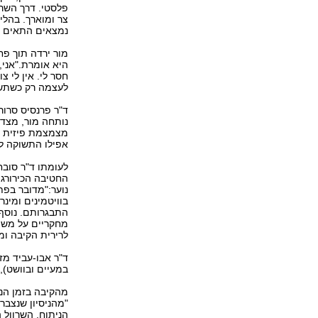
פלסטי. דרך השרו
נמצאים התאים מפ
הי‭‬
לעצמה רק כשתשיל עוד 30 ק"ג. "ואז, אני מה-זה אחגוג‭‬
ד"ר פרנסיס סרור
מצמצמת פיזית א
אפילו התשוקה ל‭‬
לעומתו ד"ר סובח
החטיבה הכירורגי
נוער‭":‬מדו
התבגרותם. נוסף 
לרירית הקיבה ו‭‬
ד"ר אבו-עביד מז
במעיים ובוושט‭,(‬ את הסיכון לדימום ודליפה
מהקיבה בזמן הני
הניתוח, השרוו‭‬