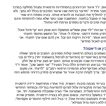
וס, יו"ר איגוד הכירורגים בהסתדרות הרפואית ומנהל מחלקה במרכז
ובר אחרת: "מדובר בניתוח שבו שיעור הסיבוכים בכלל לא נמוך, ולא
ך להחליף את הטבעת או להוציא אותה. בעיה נוספת היא שמי
שה זו מוגבל בתזונה. המחשבה שבני נוער שלא גמרו להתפתח אינם
רקות וסיבים ודברים נוספים גורמת לאי-נוחות."
אם למישהו יש פתרון פחות דרסטי, שיגלה לי אותו‭."‬ על החשש מחוסר תזונתי
א אומר: "פירות וירקות הם זבל. אין להם שום ערך תזונתי. אני
ים לאכול מחדש."
ין או דיאטה?
נשמעים בעולם הרפואה קולות מסויגים, המציבים סימני שאלה
וחים באריאטריים (המיועדים לטיפול בהשמנת יתר) בילדים ובני
הם והמהירות שבה מבצעים אותם. האם יש מצב שידם של חלק
מהרופאים קלה מדי בביצוע הניתוחים הללו בגיל הצעיר? "אני חושב שכן‭,"‬ אומר ד"ר
קולוג ואנדוקרינולוג מהמרכז הרפואי רמב"ם. "לדעתי, אין מקום
פך: צריך לקחת הרבה אוויר עד שמציעים פתרון כירורגי מהסוג הזה
 בעייתי מכמה סיבות: ראשית, מיד אחריו מתרחשת ירידה דרסטית
 נערות מתבגרות עלול לגרום להפרעות בגדילה ובמחזור החודשי
ות ההורמונלית. כשמגיעה אליי נערה שסובלת מהשמנת יתר, אני
 במשקל בהדרגה, ובשום אופן לא בצורה דרסטית. מספיק שהיא
נית ותצמצם כמויות אוכל, כי בגיל הזה חילוף החומרים מקסימלי,
ת ללא ניתוח גדול ממילא."