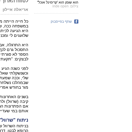
לטווח הארוך •
הוא שומן הוא 'קרימינל אוכל"
צילום: inde open
אריאלה איילון
שתף בפייסבוק
שלועגים לי ומכנ‭‬
היא התרגלה, אבל
התסכול גרם לכך 
לבצקים: "תקעתי‭‬
וכשנשקלתי שאלה
שבמהלכו נשלחה ב
מור בחודש אפריל
בשנים האחרונות 
אם הפתרונות הני
אותם במי שעדיין
ניתוח "שרוול‭:"‬ חוסר בוויטמינים מול צמצום רעב
בניתוח השרוול 
הרופא לבטן, דרך