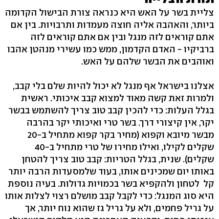
צליית בשר על האש היא כנראה צורת הבישול הקדומה
ביותר, והאהבה אליה חוצה מעמדות ותרבויות. בין אם
אתם קוראים לזה מנגל ובין אם אתם קוראים לזה
ברביקיו - האדם הקדמון, ממש כמו עשירי מנהטן אהבו
ואוהבים את הבשר שלהם על האש.
אצלנו בישראל אף מנגל לא יכול להיות שלם בלי קבב,
ולמרות זאת קשה מאוד למצוא קבב איכותי. ראשית
בגלל העלות: כדי להכין קבב טוב צריך להשתמש בבשר
יקר, אין קיצורי דרך. בשר טרי ואיכותי יקר בהרבה
מבשר מיובא וקפוא (מחיר בקר קפוא מתחיל ב-20
שקלים לקילו, ואילו מחירו של טרי מתחיל ב-40
שקלים). שנית, בגלל הטריות: קבב טוב צריך להטחן
באותו יום שמכינים אותו, בעוד שלמסעדות הרבה יותר
קל לטחון ולהקפיא בשר בכמויות גדולות. בעיה נוספת
היא סוג המנגל: כדי לקבל קבב מושלם רצוי לצלות אותו
על גריל פחמים, ולא על גריל גז שהוא נוח יותר, אך