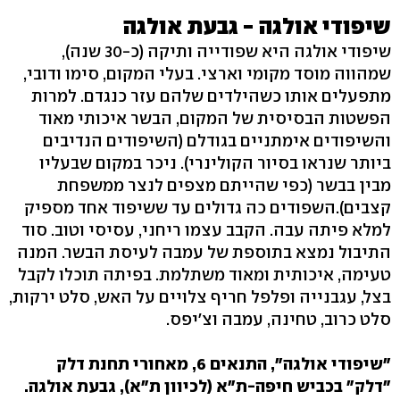
שיפודי אולגה - גבעת אולגה
שיפודי אולגה היא שפודייה ותיקה (כ-30 שנה),
שמהווה מוסד מקומי וארצי. בעלי המקום, סימו ודובי,
מתפעלים אותו כשהילדים שלהם עזר כנגדם. למרות
הפשטות הבסיסית של המקום, הבשר איכותי מאוד
והשיפודים אימתניים בגודלם (השיפודים הנדיבים
ביותר שנראו בסיור הקולינרי). ניכר במקום שבעליו
מבין בבשר (כפי שהייתם מצפים לנצר ממשפחת
קצבים).השפודים כה גדולים עד ששיפוד אחד מספיק
למלא פיתה עבה. הקבב עצמו ריחני, עסיסי וטוב. סוד
התיבול נמצא בתוספת של עמבה לעיסת הבשר. המנה
טעימה, איכותית ומאוד משתלמת. בפיתה תוכלו לקבל
בצל, עגבנייה ופלפל חריף צלויים על האש, סלט ירקות,
סלט כרוב, טחינה, עמבה וצ'יפס.
"שיפודי אולגה",
התנאים 6, מאחורי תחנת דלק
"דלק" בכביש חיפה-ת"א (לכיוון ת"א), גבעת אולגה.