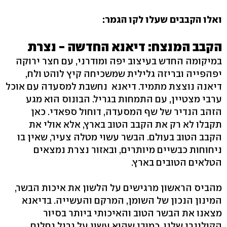
ואלו הקבבים שעלו לקו הגמר:
הקבב המנצח: דיאנא החדשה - נצרת
במיקומה החדש בעיצוב יפה ומודרני, עם חצר ירוקה
יפהפייה ובריזה גלילית שמשכיחה קיץ לוהט ולח,
דיאנה נוצצת מתמיד. דיאנא נחשבת למסעדה עם אוכל
ערבי מצטיין, עם התמחות בגריל. הבונוס הוא מגע
הזהב הנדיר של שף המסעדה, דוחול ספאדי. כאן
תקבלו לא רק את הקבב הטוב בארץ, אלא אולי את
הקבב הטוב בעולם. הבשר עשוי מטלה צעיר, שאין בו
ניחוחות כבשיים מיותרים, ובאזור נצרת נמצאים
הטלאים הטובים בארץ.
מהביס הראשון מרגישים על הלשון את איכות הבשר,
המינון הנכון של השומן, המרקם והעשייה. בדיאנא
מצאנו את הבשר הטוב והאיכותי ביותר בסיור
הקולינרי שלנו. כמובן שהוא עשוי על גריל גחלים,