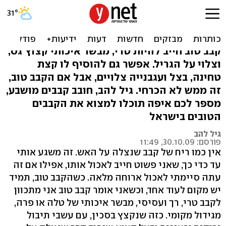
יצאו קבב: חמשת הקבבים
הטובים בישראל
קבב טוב חייב להיות טרי, מבשר איכותי קצוץ גס,
וצלוי על הגריל. אפשר גם להוסיף לו קצת
טחינה, בצל ועגבנייה צלויים, אבל אם הקבב טוב,
זה ממש לא הכרחי. גיל להב, חובב קבבים מושבע,
מספר לכם איפה תוכלו למצוא את הקבבים
הטובים בישראל
גיל להב
פורסם: 30.10.09, 11:49
אין כמו ריח של קבב שנצלה על האש. זה משגע אותי
עד כדי כך, שאני פשוט חייב לאכול אותו, אפילו אם זה
עתה סיימתי לאכול ארוחה מלאה. כשהקבב טוב, תמיד
יש מקום לעוד אחד, וכשאני אומר קבב טוב אני מתכוון
לקבב טרי, רך ועסיסי, מבשר איכותי של טלה או פרה,
מגידול מקומי. כזה שנקצץ בסכין, עם עשבי תיבול