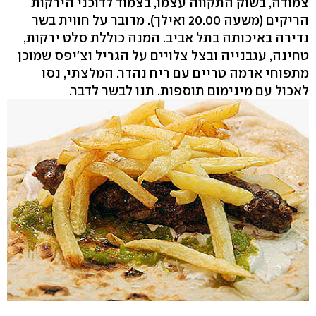
צמודה, בשוק התקווה עצמו, בצמוד לדוכני הירקות
הריקים (משעה 20.00 ואילך). מדובר על חווית בשר
נדירה באיכותה בתל אביב. המנה כוללת סלט ירקות,
טחינה, עגבנייה ובצל צלויים על הגריל וצ'יפס שמוכן
מתפוחי אדמה טריים עם ריח נהדר. המלצתי, נסו
לאכול עם מינימום תוספות. תנו לבשר לדבר.