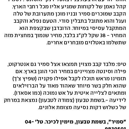
קהל נאמן של לקוחות שמגיע אליו מכל רחבי הארץ.
הקבב שמוכרים סמיר ובניו מוכן מתערובת של טלה
ועגל והוא מתובל בתבלין סודי. הטעם נפלא והקבב
המתקבל עסיסי במיוחד. הדובדבן שבקצפת הוא
המחיר - 38 שקל לק"ג בלבד, מחיר שנמוך במחצית מזה
שתשלמו באטלזים מובחרים אחרים.
טיפ: מלבד קבב מצוין תמצאו אצל סמיר גם אנטרקוט,
פילה וסינטה מצויינים במחיר הכי הוגן בארץ. אם
תזמינו מראש תוכלו לקבל אפילו פקניה (שפיץ צ'ך)
שהוא חלק בשר מיוחד שאהוד מאוד על הברזילאים
ומתאים לצלייה איטית על אש נמוכה (כמו אסאדו).
לידיעה -.בשמת טבעון (צמודה לטבעון) נמצאת במרחק
של כשלוש דקות נסיעה מצומת אלונים.
"סמיר", בשמת טבעון, מימין לכיכר. טל' 04-
9830501.