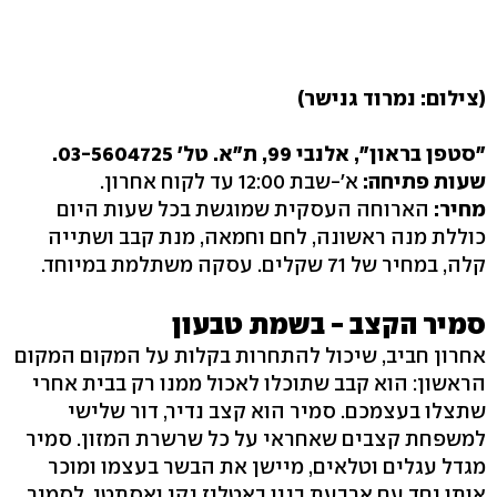
(צילום: נמרוד גנישר)
"סטפן בראון", אלנבי 99, ת"א. טל' 03-5604725.
שעות פתיחה:
א'-שבת 12:00 עד לקוח אחרון.
מחיר:
הארוחה העסקית שמוגשת בכל שעות היום
כוללת מנה ראשונה, לחם וחמאה, מנת קבב ושתייה
קלה, במחיר של 71 שקלים. עסקה משתלמת במיוחד.
סמיר הקצב - בשמת טבעון
אחרון חביב, שיכול להתחרות בקלות על המקום המקום
הראשון: הוא קבב שתוכלו לאכול ממנו רק בבית אחרי
שתצלו בעצמכם. סמיר הוא קצב נדיר, דור שלישי
למשפחת קצבים שאחראי על כל שרשרת המזון. סמיר
מגדל עגלים וטלאים, מיישן את הבשר בעצמו ומוכר
אותו יחד עם ארבעת בניו באטליז נקי ואסתטי. לסמיר