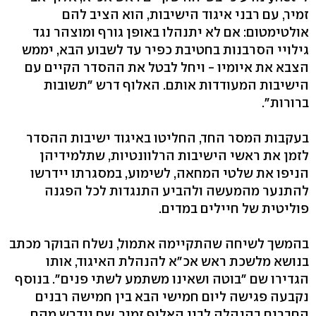
זמיר, עם רבני איגוד הישיבות, הוא הציב להם
אולטימטום: אם לא יתנהלו באופן גורף ומוצהר נגד
גילויי הסרבנות בחטיבת כפיר עד לשבוע הבא, יממש
הצבא את איומיו - ויחל לבטל את ההסדר הקיים עם
הישיבות המעודדות אותם. האלוף דרש "תשובות
ברורות".
בעקבות המסר החד, החליטו באיגוד ישיבות ההסדר
לזמן את ראשי הישיבות הרלוונטיות, שתלמידיהן
הניפו את שלטי המחאה, לשימוע, במסגרתו יידרשו
להתנער מהמעשה ולהביע התנגדות לכל הפגנה
פוליטית של חיילים במדים.
בהמשך לשיחה שהתקיימה אתמול, נשלח הבוקר מכתב
בנושא מלשכת ראש אכ"א להנהלת האיגוד, אותו
הגדירו שם "בוטה ושאינו משתמע לשתי פנים". בנוסף
נקבעה פגישה ליום חמישי הבא בין חמישה רבנים
החברים בהנהלה לבין האלוף זמיר, שם יידרש מהם