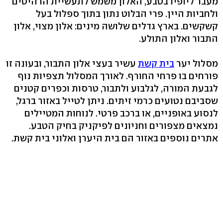
מעבר ליופיו בטבע, האלון משמש לתעשיית הרהיטים
ולחביות היין. פרי הבלוט נתון בתוך ספלול בעל
קשקשים. בארץ גדלים שלושה מינים: אלון מצוי, אלון
התבור ואלון התולע.
מסלול יער
בית קשת
עשיר בעצי אלון התבור, ובעונה זו
פורחים בו פרחי החורף. לאורך המסלול תצפיות נוף
לגבעת המורה, לגלבוע ולתבור, טרסות וכפרים קטנים
שסביבם נטועים כרמי זיתים. ניתן לטייל באזור ברגל,
לנסוע באופניים, או ברכב פרטי. לנוחות המטיילים
נמצאים מצפורים וחניונים לפיקניק בחיק הטבע.
אתרים נוספים באזור הם בית היערן ואלוני בית קשת.