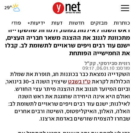
לקראת ט"ו בשבט: מסלולי
טיול בעקבות עצים
ראש השנה לאילנות בפתח, ולמרות שהשקדייה
מתכוונת לגנוב את ההצגה משאר חבריה העצים,
ישנם עוד רבים ויפים שראויים לתשומת לב. קבלו
את החמישייה הפותחת
רונית סבירסקי, קק"ל
פורסם: 06.01.10, 09:17
השקדייה נמצאת כבר בכוננות חג, תופרת את שמלת
הכלולות לקראת
ט"ו בשבט
שיצוין השנה ב-30 בינואר,
וביום המיועד תגנוב את ההצגה מיתר עצי החורש.
ואולם היא אינה היחידה שחוגגת את ראש השנה
לאילנות; ישנם עוד רבים ויפים שראויים לתשומת לב:
האלה, האלון, האיקליפטוס, השיטה ורבים אחרים
שבחרו להצמיח שורשים באדמת ארצנו.