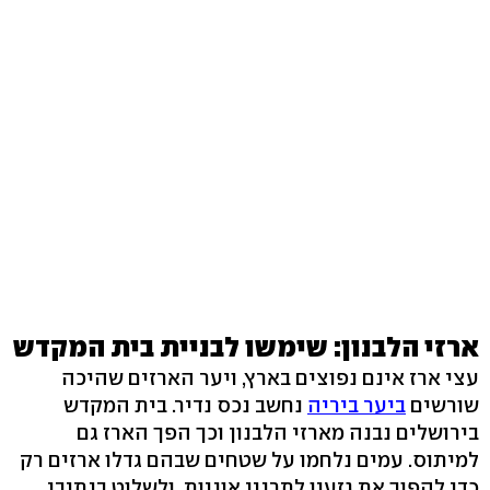
ארזי הלבנון: שימשו לבניית בית המקדש
עצי ארז אינם נפוצים בארץ, ויער הארזים שהיכה
שורשים
ביער ביריה
נחשב נכס נדיר. בית המקדש
בירושלים נבנה מארזי הלבנון וכך הפך הארז גם
למיתוס. עמים נלחמו על שטחים שבהם גדלו ארזים רק
כדי להפוך את גזעיו לתרניי אוניות, ולשלוט בנתיבי