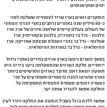
ימים ואוקיאנוסים.
החוקרים רואים בארז שריד לצמחייה ששלטה לפני
כ-50 מיליון שנה באזורים נרחבים בחצי הכדור הצפוני
של העולם. בעולם קיימים שלושה מינים של ארז: ארז
הלבנון - גדל בר בתורכיה, בלבנון ובקפריסין; ארז
אטלנטי - גדל בר בהרי האטלס שבצפון אפריקה; ארז
ההימלאיה - גדל בר במורדות ההימלאיה.
במשך השנים ניטעו בארץ ארזים בודדים באתרי גידול
ייחודיים. חלקת הארזים שהתאקלמה ביער ביריה היא
תופעה יוצאת דופן. מדובר בארזים המרשימים ביותר
בארץ שהגיעו לגובה 12 מטרים ומשתרעים על פני
כעשרה דונמים. מעמדת התצפית המשקיפה על
החלקה אפשר להגדיר אותה יער.
אפשר ללכת ברגל בשביל החוצה את החלקה ויורד לעין
גוזי. מעיין השוכן מצפון לחלקת הארזים נמצא לצד