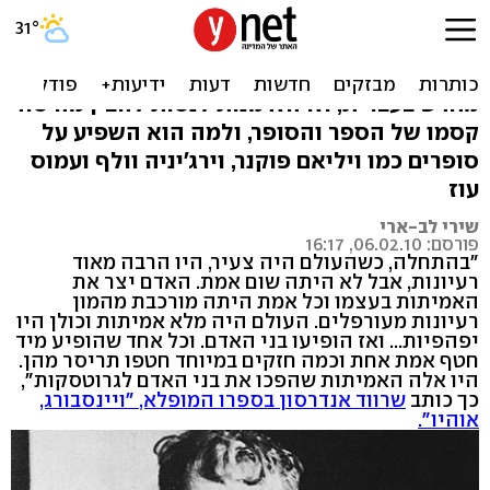
האיש הקטן מהספר
"ויינסבורג, אוהיו" של שרווד אנדרסון יוצא
מחדש בעברית, וזו הזדמנות לנסות להבין מה סוד
קסמו של הספר והסופר, ולמה הוא השפיע על
סופרים כמו ויליאם פוקנר, וירג'יניה וולף ועמוס
עוז
שירי לב-ארי
פורסם: 06.02.10, 16:17
"בהתחלה, כשהעולם היה צעיר, היו הרבה מאוד
רעיונות, אבל לא היתה שום אמת. האדם יצר את
האמיתות בעצמו וכל אמת היתה מורכבת מהמון
רעיונות מעורפלים. העולם היה מלא אמיתות וכולן היו
יפהפיות... ואז הופיעו בני האדם. וכל אחד שהופיע מיד
חטף אמת אחת וכמה חזקים במיוחד חטפו תריסר מהן.
היו אלה האמיתות שהפכו את בני האדם לגרוטסקות",
כך כותב
שרווד אנדרסון בספרו המופלא, "ויינסבורג,
אוהיו".