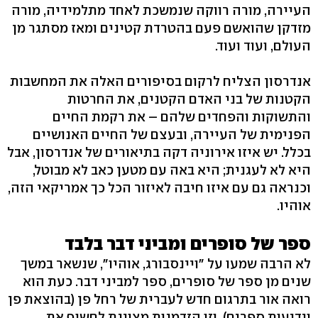
העיירה, מורה רווקה שנמשכת לאחד מתלמידיה, מורה
מזדקן שהואשם פעם בהטרדת קטינים ומאז מסתגר מן
העולם, ועוד ועוד.
אנדרסון הצליח לרקום בסיפורים האלה את המחשבות
הקטנות של בני האדם הקטנים, את החרטות
והתשוקות והפחדים שלהם – את רקמת החיים
הפנימית של העיירה, ובעצם של החיים האנושיים
בכלל. יש איזו אירוניה דקה בתיאורים של אנדרסון, אבל
היא לא לעגנית; היא באה עם מטען כאב לא מבוטל,
וכנראה גם עם איזו חיבה לאיזור הכל כך אמריקאי הזה,
אוהיו.
ספר של סופרים ומביני דבר בלבד
לא הרבה שמעו על "ויינסבורג, אוהיו", שנשאר במשך
שנים מן ספר של סופרים, ספר למביני דבר. כעת הוא
רואה אור בתרגום חדש לעברית של רחל פן (בהוצאת פן
וידיעות ספרים), וזו הזדמנות מצוינת לחשוף את