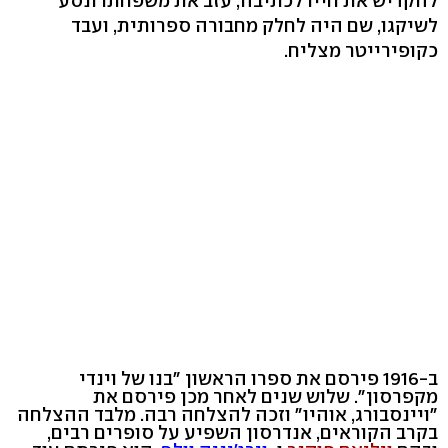
להקדיש את חייו לכתיבה, עזב את משפחתו ונסע
לשיקגו, שם היה לחלק מחבורה ספרותית, ועבד
כקופירייטר מצליח.
ב-1916 פירסם את ספרו הראשון "בנו של וינדי
מקפרסון". שלוש שנים לאחר מכן פירסם את
"ויינסבורג, אוהיו" וזכה להצלחה רבה. מלבד ההצלחה
בקרב הקוראים, אנדרסון השפיע על סופרים רבים,