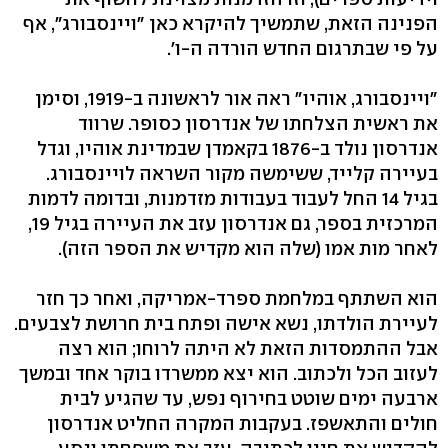
הפנינה הזאת, שתמשיך להיקרא כאן "ויינסבורג", אף
על פי שבתרגום החדש הורדה ה-ו'.
"ויינסבורג, אוהיו" ראה אור לראשונה ב-1919, וסימן
את ראשית הצלחתו של אנדרסון כסופר. שרווד
אנדרסון נולד ב-1876 בקאמדן שבמדינת אוהיו, וגדל
בעיירה קלייד, ששימשה מקור השראה לויינסבורג.
בגיל 14 החל לעבוד בעבודות מזדמנות, ובדומה לדמות
המרכזית בספר, גם אנדרסון עזב את העיירה בגיל 19,
לאחר מות אמו (שלה הוא מקדיש את הספר הזה).
הוא השתתף במלחמת ספרד-אמריקה, ואחר כך חזר
לעיירת הולדתו, נשא אישה ופתח בית חרושת לצבעים.
אבל ההתמסדות הזאת לא היתה לרוחו; הוא רצה
לעזוב הכל ולכתוב. הוא יצא ממשרדו בוקר אחד ובמשך
ארבעה ימים שוטט בחירוף נפש, עד שהגיע לבית
חולים והתאשפז. בעקבות המקרה החליט אנדרסון