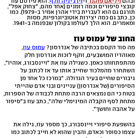
ובהם
ויליאם פוקנר
ו-
וירג'יניה וולף
. הוא פירסם עוד
קובצי סיפורים וכמה רומנים (אחד מהם, "צחוק אפל",
תורגם גם הוא לעברית בידי אהרן אמיר ב-1979). כמו
כן, כתב גם כמה יצירות אוטוביוגרפיות, מסות
ומאמרים. הוא הלך לעולמו בקולון שבפנמה ב-1941.
החוב של עמוס עוז
מה סוד הקסם בכתיבה של אנדרסון?
עמוס עוז
,
מאוהדיו המושבעים, זוקף לזכות אנדרסון חלק
מהתפתחותו כאמן. כשגילה עוז את "ויינסבורג, אוהיו",
השתחרר מהמלכוד שחייב אותו עד אז לכתוב על
גיבורים שחיים בעיר הגדולה. "במרכז כל אחד מן
הסיפורים (של אנדרסון) עניינים ובני אדם שהייתי
בטוח כי הם נמצאים הרבה מתחת לכבודה של הספרות,
מתחת לסף הקבלה המינימלי שלה", כתב עוז ב"סיפור
על אהבה וחושך".
בהשפעת סיפורי ויינסבורג, כך מספר עוז, גילה את
עצמו כסופר וכאדם, והבין שהוא לא חייב לכתוב כמו