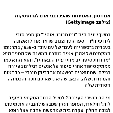
אנדרסון. האמיתות שהפכו בני אדם לגרוטסקות
(צילום: GettyImage)
במשך שנים היה "ויינסבורג, אוהיו" מן ספר סודי
ליודעי ח"ן – ספר קטן וצנום שראה אור לראשונה
בעברית ב"ספרייה לעם" של עם עובד ב-1959, בתרגומו
המקסים של אהרן אמיר. כותרת המשנה של הספר היא
"מחרוזת סיפורים מחיי עיירה באוהיו", והוא נקרא כמו
ממתק: סיפור אחרי סיפור על אנשים רגילים בעיירה
רגילה, שמתוארים בפשטות אך בדיוק מירבי – כל דמות
והמוזרות שלה, הכאב שהיא נושאת בתוכה והכמיהה
הסודית שלה.
מי הם תושבי העיירה? למשל הכתב המקומי הצעיר
ג'ורג' ווילארד, הסופר הזקן שמבקש להגביה את מיטתו
לגובה החלון, עקרת בית שמחפשת אהבה אצל רופא