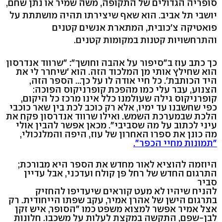
סופריה הגדולים של התקופה, משה שמיר או נתן שחם,
יושבי תל אביב. הוא שאף שיצירתו תהיה מושתתת על
פואטיקה צ'כובית, המתארת אנשים קטנים
והתרחשויות קטנות במקומות קטנים.
כך כתב עוז ב"סיפור על אהבה וחושך": "שרווד אנדרסון
הוא שחילץ אותי מן המלכוד הזה. הוא 'שיחרר לי את
היד הכותבת'. כל חיי אודה לו על כך... הספר הזה,
הצנוע, עבר עלי כמו מהפכת קופרניקוס הפוכה:
קופרניקוס גילה שעולמנו כלל אינו מרכז כל היקום,
כפי שחשבנו עד ימיו, אלא רק כוכב לכת בין שאר כוכבי
הלכת שבמערכת השמש. ואילו שרווד אנדרסון פקח את
עיני לכתוב על מה שסביבי". מכאן אפשר להבין אולי
מה כונן את ספרו האחרון של עוז, היפה והמלנכולי,
"תמונות מחיי הכפר".
היוזמה להוציא לאור מחדש את הספר היא מבורכת;
התרגום החדש של רחל פן קולח ועדכני, אבל עדיין
סביר
להניח שיהיו לא מעט קוראים שיעדיפו להחזיק
בתרגום הישן של אהרן אמיר, עקב שפתו הייחודית. רק
אצל אמיר אפשר למצוא משפט כמו "הסופר, איש זקן
לבן-שפם, התקשה במקצת לעלות על משכבו. חלונות