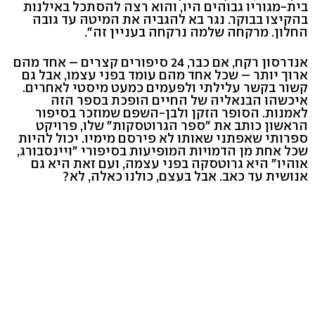
בית-מגוריו גבוהים היו, והוא רצה להסתכל באילנות
בהקיצו בבוקר. נגר בא להגביה את המיטה עד גובה
החלון. מרקחה שלמה נרקחה בעניין זה".
אנדרסון רקח, אם כבר, 24 סיפורים קצרים – אחד מהם
ארוך יותר – שכל אחד מהם עומד בפני עצמו, אבל גם
קשור בקשר עלילתי ולפעמים כמעט מיסטי לאחרים.
איכשהו הבנאליה של החיים הופכת בספר הזה
לאמנות. הסופר הזקן ולבן-השפם שמוזכר בסיפור
הראשון כותב את "ספר הגרוטסקות" שלו, פרויקט
ספרותי שאפתני שאותו לא פירסם מימיו. יכול להיות
שכל אחת מן הדמויות המופיעות בסיפורי "ויינסבורג,
אוהיו" היא גרוטסקה בפני עצמה, ועם זאת היא גם
אנושית עד כאב. אבל בעצם, כולנו כאלה, לא?