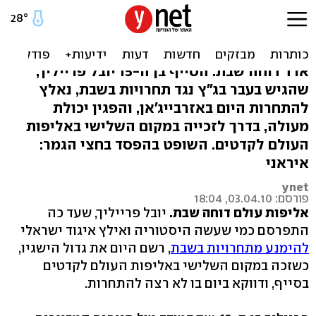
בשבת: יובל הדתי זכה במדליה
באליפות העולם
ארד דוחה שבת: הסייף בן ה-15 יובל פרייליך,
שהגיש בעבר בג"ץ נגד תחרויות בשבת, נאלץ
להתחרות היום באזרבייג'אן, והפגין יכולת
מעולה, בדרך לזכייה במקום השלישי באליפות
העולם לקדטים. השופט בהפסד בחצי הגמר:
איראני
ynet
פורסם: 03.04.10, 18:04
אליפות עולם דוחה שבת.
יובל פרייליך, שעד כה
התפרסם כמי שעשה היסטוריה ואילץ איגוד ישראלי
להימנע מתחרויות בשבת
, רשם היום את גדול הישגיו,
כשזכה במקום השלישי באליפות העולם לקדטים
בסייף, ודווקא ביום בו לא רצה להתחרות.