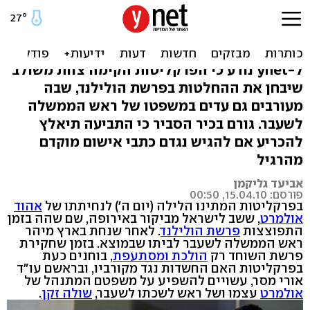
אולמרט חזר: בפרקליטות
מתלבטים על המשפט
ל-ynet נודע כי הפרקליטות הקימה צוות משולב
שיבחן את ההחלטות בפרשת הולילנד, שבה
מעורבים גם עדים במשפטו של ראש הממשלה
לשעבר. גורם בכיר הסביר כי התביעה תיאלץ
להכריע אם להגיש נגדם כתבי אישום מוקדם
מהרגיל
אביעד גליקמן
פורסם: 15.04.10, 00:50
בפרקליטות המתינו הלילה (יום ה') לנחיתתו של
אהוד
אולמרט
, ששב לישראל מביקור באירופה, שם שהה בזמן
התפוצצות
פרשת הולילנד
. לאחר שנחת בארץ מיהר
ראש הממשלה לשעבר לביתו שבמוצא. בזמן שחקירת
פרשת השוחד רק
הולכת ומסתעפת
, בוחנים כעת
בפרקליטות האם החשדות נגד מקורביו, ובראשם עו"ד
אורי מסר, עשויים להשפיע על משפטם המתנהל של
אולמרט
עצמו ושל ראש לשכתו לשעבר,
שולה זקן
.