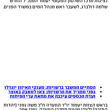
נציגות מרכז השלטון המקומי יעמוד המנכ"ל החדש
שלמה דולברג, לשעבר ראש מנהל המים במשרד הפנים.
הסתיים המשבר ברשויות: מענקי האיזון יוגדלו
גפני ממריד את הרשויות: צאו למאבק באוצר
ועדת הכספים עיכבה את מחאת ערי הפיתוח
בראש הצוות יעמוד יו"ר הוועדה ח"כ משה גפני (יהדות
התורה) ולצדו שניים מחברי הוועדה. גפני אמר