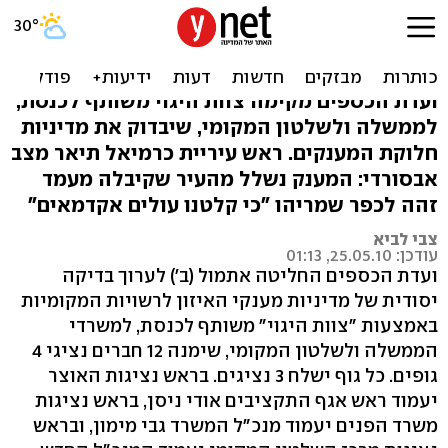
מענקי האיזון: מעמד זהה
לכרמיאל ולכפר שמריהו
ועדת הכספים מקימה צוות היגוי משותף לכנסת,
לממשלה ולשלטון המקומי, שיבדוק את מדיניות
חלוקת המענקים. ראש עיריית כרמיאל תיאר מצב
אבסורדי: המענק נשלל מהעיר שקיבלה מעמד
זהה לכפר שמריהו "כי קלטנו עולים אקדמאים"
צבי לביא
עודכן: 25.05.10, 01:13
ועדת הכספים החליטה אתמול (ב') לערוך בדיקה
יסודית של מדיניות מענקי האיזון לרשויות המקומיות
באמצעות "צוות היגוי" משותף לכנסת, למשרדי
הממשלה ולשלטון המקומי, שימנה 12 חברים נציגי 4
גופים. כל גוף ישלח 3 נציגים. בראש נציגות האוצר
יעמוד ראש אגף התקציבים אודי ניסן, בראש נציגות
משרד הפנים יעמוד מנכ"ל המשרד גבי מימון, ובראש