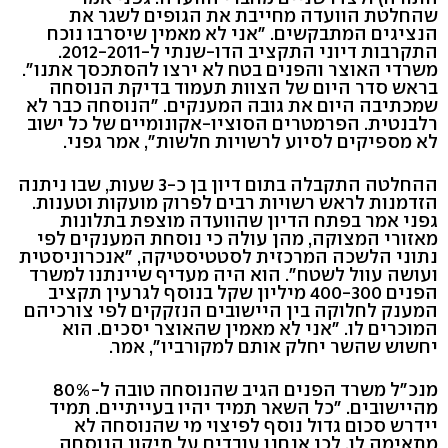
שהחלטת הוועדה מחייבת את הגופים לשגר את
הנציגים המתבקשים. "אני לא מאמין שיסרבו נוכח
התקרבות דיוני התקציב הדו-שנתי ל-2012-2011.
משרדי האוצר והפנים בטח לא ירצו להסתכסך אתנו".
בראש סדר היום של הצוות תעמוד בדיקת הנוסחה
שמכתיבה היום את גובה המענקים. "הנוסחה כבר לא
רלבנטית. הפרמטרים הסוציו-אקונומיים של כל ישוב
לא מספיקים לסיוע לרשויות חלשות", אמר גפני.
ההחלטה התקבלה בתום דיון בן כ-3 שעות, שבו ניתנה
הזדמנות לראש רשויות רבים לפרוק מועקות וטענות.
גפני אמר בפתח הדיון שהוועדה מוצפת בתלונות
מאזורי המצוקה, מהן עולה כי נוסחת המענקים לפי
נתוני הלשכה המרכזית לסטטיסטיקה, "אנכרוניסטית
ועושה עוול לשטח". הוא היה מעדיף שיינתנו למשרד
הפנים 400-300 מיליון שקל בנוסף לגרעין תקציב
המענק לחלוקה בין היישובים הנזקקים לפי צורכיהם
המוכרים לו. "אני לא מאמין שהאוצר יסכים. הוא
יחשוש שהשר יחלק אותם למקורביו", אמר.
מנכ"ל משרד הפנים הגיב שהנוסחה טובה ל-80%
מהיישובים. "כל השאר תמיד יהיו בעייתיים. תמיד
יידרש סכום גדול נוסף לפיצוי מי שהנוסחה לא
מתאימה לו. לכן אנחנו עובדים על תיקון הנוסחה