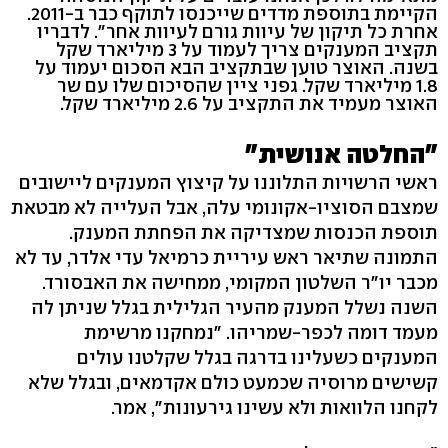
הקיימת בתוספת מדדים שייכנסו לתוקף כבר ב-2011.
אחרת כל תיקון של עיוות גורם לעיוות אחר". לדבריו
תקציב המענקים צריך לעמוד על 3 מיליארד שקל
בשנה. האוצר טוען שבתקציב הבא הסכום יעמוד על
1.8 מיליארד שקל. גפני ציין שהסיכום שלו עם שר
האוצר מעמיד את התקציב על 2.6 מיליארד שקל.
"החלטה אנושית"
ראשי הרשויות התלוננו על קיצוץ המענקים ליישובים
שמצבם הסוציו-אקונומי עלה, אבל העלייה לא מבטאת
תוספת הכנסות שמצדיקה את הפחתת המענק.
התמונה שתיאר ראש עיריית כרמיאל עדי אלדר, עד לא
מכבר יו"ר השלטון המקומי, ממחישה את האבסורד.
השנה נשלל המענק מהעיר הגלילית בגלל שניתן לה
מעמד דומה לכפר-שמריהו. "נמחקנו מרשימת
המענקים כשעלינו בדרגה בגלל שקלטנו עולים
קשישים מרוסיה שכמעט כולם אקדמאים, ובגלל שלא
לקחנו הלוואות ולא עשינו גירעונות", אמר.