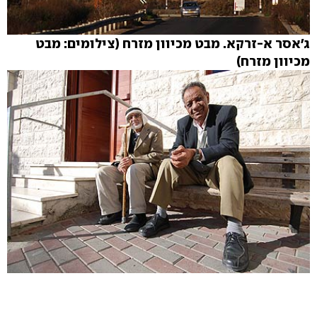
ג'אסר א-זרקא. מבט מכיוון מזרח (צילומים: מבט
מכיוון מזרח)