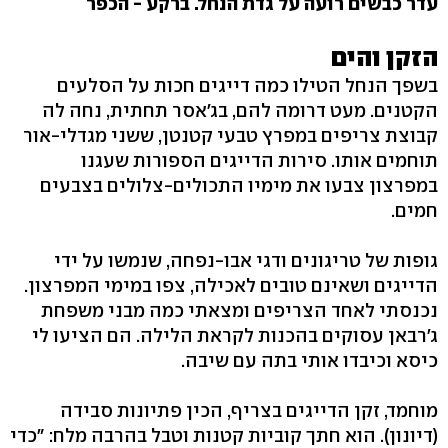
עדר כבשים רועה על גדת הנחל. ברקע - הכפר
הזקן והים
בשפך הנחל הטילו כמה דייגים חכות על הסלעים
הקטנים. מעט דרומה להם, בג'אסר תחתית, נחה לה
קבוצת צריפים במפרץ טבעי קטנטן, ששני מגדלי-אור
תוחמים אותו. סירות הדייגים הספורות שעגנו
במפרצון צבעו את מימיו התכולים-צלולים בצבעים
חמים.
גופות של טריגונים ודגי אבו-נפחה, שנמשו על ידי
הדייגים ושאינם טובים לאכילה, צפו במימי המפרצון.
נכנסתי לאחד הצריפים ומצאתי כמה מבני משפחת
ג'רבאן עסוקים בהכנות לקראת הלילה. הם הציעו לי
כיסא וכיבדו אותי בתה עם שיבה.
מוחמד, זקן הדייגים בצריף, הכין פתיונות סבידה
(דיונון). הוא חתך קוביות קטנות וטבל בהרבה מלח: "כדי