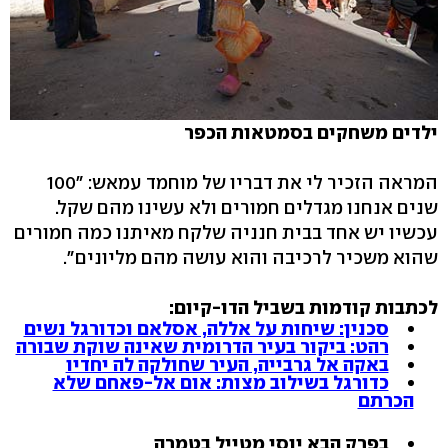
ילדים משחקים בסמטאות הכפר
המראה הזכיר לי את דבריו של מוחמד עמאש: "100
שנים אנחנו מגדלים חמורים ולא עשינו מהם שקל.
עכשיו יש אחד בבית חנניה שלקח מאיתנו כמה חמורים
שהוא משכיר לרכיבה והוא עושה מהם מליונים".
לכתבות קודמות בשביל הדו-קיום:
סכנין: שיחות על אללה, אסלאם וכדורגל נשים
רהט: ביקור בעיר הדרומית שאינה שוקת שבורה
באקה אל גרבייה, העיר שחולקה לה יחדיו
כדורגל בשילוב מצות: אום אל-פאחם שלא
הכרתם
בפרק הבא יוסי מטייל בטמרה