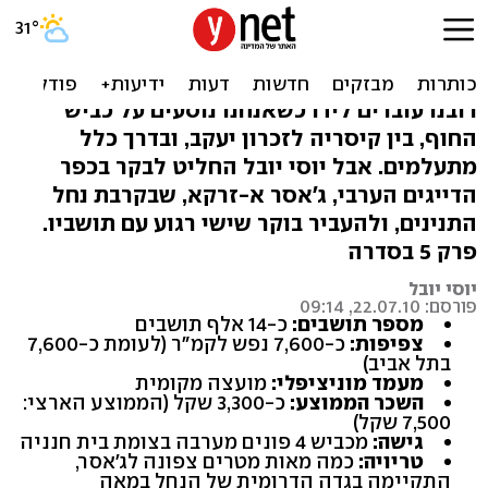
ג'אסר א-זרקא: כפר הדייגים
האחרון לחופי ישראל
רובנו עוברים לידו כשאנחנו נוסעים על כביש
החוף, בין קיסריה לזכרון יעקב, ובדרך כלל
מתעלמים. אבל יוסי יובל החליט לבקר בכפר
הדייגים הערבי, ג'אסר א-זרקא, שבקרבת נחל
התנינים, ולהעביר בוקר שישי רגוע עם תושביו.
פרק 5 בסדרה
יוסי יובל
פורסם: 22.07.10, 09:14
מספר תושבים:
כ-14 אלף תושבים
צפיפות:
כ-7,600 נפש לקמ"ר (לעומת כ-7,600
בתל אביב)
מעמד מוניציפלי:
מועצה מקומית
השכר הממוצע:
כ-3,300 שקל (הממוצע הארצי:
7,500 שקל)
גישה:
מכביש 4 פונים מערבה בצומת בית חנניה
טריויה:
כמה מאות מטרים צפונה לג'אסר,
התקיימה בגדה הדרומית של הנחל במאה