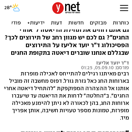
"מתחילים אחרי החגים".
תירוצים ששוברים דיאטה
גם אתם דוחים את תחילת הדיאטה ל"אחרי
החגים"? גם לכם יש מגוון רחב של תירוצים לכך?
הפסיכולוג ד"ר יועד אליעז על התירוצים
שבגללם אנחנו שוברים דיאטה בתקופת החגים
ד"ר יועד אליעז
פורסם: 05.09.10, 01:25
רבים מאיתנו רגילים להתייחס לאכילה מופרזת
בארוחות החג כאל גזרת גורל. דפוס מחשבה זה מוביל
אותנו אל ההצהרה המפוקפקת "להתחיל דיאטה אחרי
החגים". ב"החלטה" לדחות את הדיאטה עד שיעברו
ארוחות החג, בהן לכאורה לא ניתן להימנע מאכילה
מופרזת, טמונות מספר טעויות חשיבה, אותן אפריך
מיד.