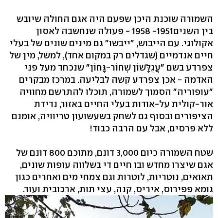
השמורה שוכנת היכן שפעם היה אגם החולה שיובש
בין השנים1951- 1958 - פעולה שנחשבה לאסון
אקולוגי. עם הייבוש, "ייבשו" גם מינים שונים של בעלי
חיים אנדמיים (שגדלים רק במקום אחד), למשל, מין של
צפרדע בשם "עֲגֻלָּשׁוֹן שְׁחוֹר-גָּחוֹן" שנכחד מעל פני
האדמה - אכן צפרדע קשה לבליעה. במרכז מבקרים
"עופוריה" הסמוך לשמורה, תוכלו להתרשם מחוויה
אור-קולית על-אודות בעלי החיים באזור, נדידת
הציפורים ובסוף גם לשחק בשעשועון טריוויה, אומנם
ללא פרסים, אבל עם הרבה כבוד!
שטח השמורה כיום 3,000 דונם, מתוכם 800 דונם של
אגם שיצרו מחדש ובו חיים די בשלווה עופות שונים,
תאואים, נוטריות, לוטרות וגם צמחי מים ואחרים כגון
גומא פפירוס, איריס, קנה, עצי תות, ארכובית ועוד.