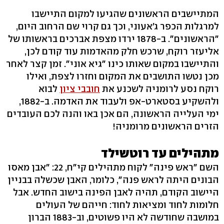
המתיישבים הראשונים שהגיעו למקום התיישבו
למרגלות הכפר ג'אעוני, וכך גם קרוי שם הרחוב היום,
"הראשונים". ב-1878 ירדו מצפת אברכים בראשותו של
אליעזר רוקח, שרכש חלק מהאדמות עוד קודם לכן,
והתיישבו במקום שאותו כינו "גיא אוני". זמן קצר לאחר
מכן נטשו התושבים את המקום וחזרו לצפת, ואילו
רוקח נסע לרומניה לשכנע את
חובבי ציון
לבוא
ולהשקיע בסטארט-אפ ולעבוד את האדמה. ב-1882,
ימי העלייה הראשונה, הם אכן באו והנה לכם העובדים
הזרים הראשונים מרומניה!
מתהילים עד רוטשילד
השם "ראש פינה" לקוח מתהילים קי"ח, 22: "אבן מאסו
הבונים היתה לראש פנה", כלומר, האבן שכשלה בבניין
היישוב הקודם, תהיה לאבן הפינה בישוב החדש. אבל
חלומות לחוד ומציאות לחוד: חייהם של העולים
במושבה שחודשה לא היו פשוטים, וב-1883 הברון