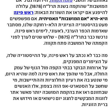
גאוותם של תושבי
פתח תקווה
, הידועה גם כ"אם
המושבות" שהוקמה בשנת תרל"ח (1878), עלולה
להיפגע אם יקראו את השורות הבאות:
ראש פינה
היא-היא "אם המושבות" האמיתית
. אם מפשפשים
מעט בהיסטוריה הציונית הלא-רחוקה שלנו, מסתבר
שאדמות הכפר הערבי, ג'אעוני, לימים ראש פינה,
נרכשו כבר בתרל"ה (1875) - שלוש שנים לערך לפני
הקמתה של המושבה פתח תקווה.
מה כבר לא נכתב על ראש פינה, על ההיסטוריה שלה,
על הצימרים המפנקים,
על ארוחות הבוקר בבתי הקפה מול הנוף של עמק
החולה, אבל מי שהפך את ראש פינה למה שהיא היום,
מי שנטע בה את רעיון החלוציות וההתיישבות, מי
שחשב על הסטארט-אפ הזה בצפון, אלו האנשים
שבחזונם ראו את בהקמת המושבה יותר מאשר אתר
לזוגות המבקשים לחגוג יום נישואים או חידוש את
ברית הזוגיות.