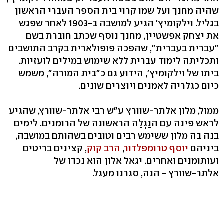
שהיה מחנך ועל שמו קרוי בית הספר העברי הראשון
בגליל. וילקומיץ' הגיע למושבה ב-1903 לאחר שפגש
את יצחק אפשטיין, מחנך נוסף שכתב חוברת בשם
"עברית בעברית", שהפכה פופולארית בקרב התושבים
ותכליתה לימוד עברית ללא שימוש במילים לועזיות.
ביתו של וילקומיץ', הידוע גם כ"בית המורה", משמש
כיום כגלריה לאמנים ויוצרים שונים.
ממול, מלון אלתר-שוורץ ע"ש רבי אלתר-שוורץ, שהגיע
לראש פינה עם הנַגְלַה הראשונה של הרומנים. לימים
בנה בה מלון ששימש רבים וטובים בשהותם במושבה,
ביניהם
יוסף טרומפלדור
,
הרב קוק
, קצינים בריטים
ועותומנים ואחרים. יגאל אלון הוא נכדו של
אלתר-שוורץ - הנה, סגרנו מעגל.