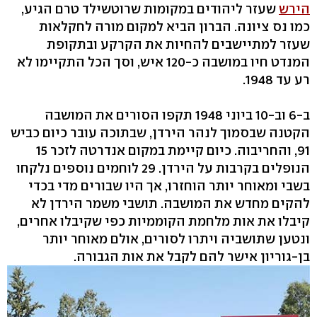
הירש
שעזר ליהודים במקומות שרוטשילד טרם הגיע,
כמו נס ציונה. הברון הביא למקום מורה לחקלאות
שעזר למתיישבים להחיות את הקרקע ובתקופת
המנדט חיו במושבה כ-120 איש, וסך הכל התקיימו לא
רע עד 1948.
ב-6 וב-10 ביוני 1948 תקפו הסורים את המושבה
הקטנה שבסמוך לנהר הירדן, שבתוכה עובר כיום כביש
91, והחריבוה. כיום קיימת במקום אנדרטה לזכר 15
הנופלים בקרבות על הירדן. 29 לוחמים נוספים נלקחו
בשבי ומאוחר יותר הוחזרו, אך היו שבורים מדי בכדי
להקים מחדש את המושבה. תושבי משמר הירדן לא
קיבלו את אות מלחמת הקוממיות כפי שקיבלו אחרים,
ונטען שתושביה ויתרו לסורים, אולם מאוחר יותר
בן-גוריון אישר להם לקבל את אות הגבורה.