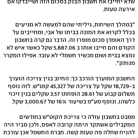
שלא יחייבו את חשבון הבנק בסכום הזה ושייבדקו אם
אירעה טעות.
"במהלך השיחות, גיליתי שהם למעשה לא מגיעים
בכלל לקרוא את המונה בביתו של אבי, ומחייבים על
דרך האומדן סכום מופרז זה. הדבר גם קרה בחשבון
הקודם והם חייבו אותו ב 5,887.06 שקל כאשר איש לא
נמצא בבית ושום מכשיר חשמלי לא עובד. אפילו המקרר
מנותק".
החשבון המוערך הורכב כך: החיוב בגין צריכה הוערך
ב-18,729 שקל על צריכה של 45,327 קוט"ש. לזה נוסף
תשלום קבוע של 28.61 הופחתו 3.57 שקלים בגין זיכוי
כלשהו, ונוסף מע"מ בשיעור 16% של 3,000.67 שקל.
ממבט בחשבון עולה כי צריכת הקוט"ש בחודשים
המקבילים אשתקד היתה קרובה לאפס, ולכן סביר היה
להניח שחלה פה טעות קשה. חברת החשמל אכן עורכת