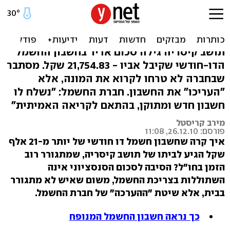
אתה חייב 21 אלף שקל לחברת
החשמל. בערך
תושב קיסריה גילה סכום אדיר בחשבון החשמל
הדו-חודשי שקיבל אביו - 21,754.83 שקל. מסתבר
שבחברה לא טרחו לקרוא את המונה, אלא
"העריכו" את החשבון. חברת החשמל: "נשלח לו
חשבון חדש ומתוקן, בהתאם לקריאה האמיתית"
מירב קריסטל
פורסם: 26.12.10, 11:08
איך קרה שחשבון חשמל דו חודשי של יותר מ-21 אלף
שקל הגיע לביתו של תושב קיסריה, שמתגורר רוב
הזמן בחו"ל? הסיבה לסכום הסנסציוני אינה
השתוללות בצריכת החשמל, משום שאיש לא מתגורר
בבית, אלא שיטת "ההערכה" של חברת החשמל.
כך נראה חשבון החשמל המנופח