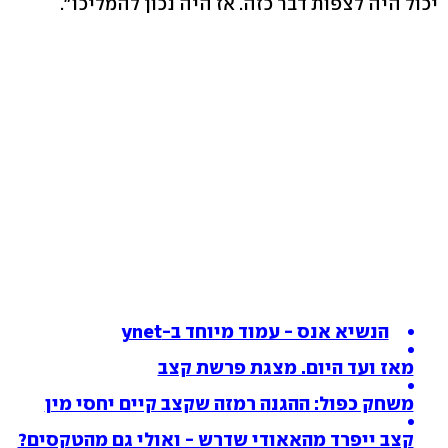
יכול היה לצפות דבר כזה. אז היה נכון להמליכו".
הנשיא אנס - עמוד מיוחד ב-ynet
מאז ועד היום. מצגת פרשת קצב
משחק כפול: ההגנה רמזה שקצב קיים יחסי מין
קצב ייפרד מהאאודי שדרש - ואולי גם מהטקסים?