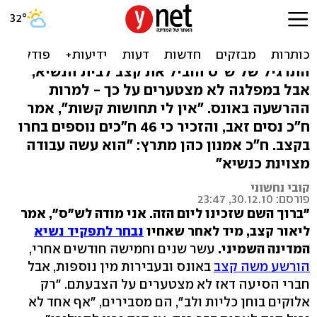
ש"ס בחרה בקצב לנשיאות:
"היה נכון להמליכו"
התרגיל של ש"ס הוביל את קצב לבית הנשיא,
אבל במפלגה לא מצטערים על כך - למרות
ההרשעה באונס. "אין לי תחושות קשות", אמר
ח"כ נסים זאב, והזכיר כי 46 ח"כים נוספים בחרו
בקצב. ח"כ אמנון כהן מתרץ: "הוא עשה עבודה
מצוינת כנשיא"
קובי נחשוני
פורסם: 30.12.10, 23:47
"ברוך השם שזכינו ליום הזה. אני מודה לש"ס", אמר
ליאור קצב, מיד לאחר שאחיו
נבחר לתפקיד נשיא
המדינה השמיני.
עשר שנים וחמישה חודשים אחרי,
הורשע משה קצב
באונס ובעבירות מין נוספות, אבל
חברי הסיעה דאז לא מצטערים על הצבעתם. "רק
אלוקים בוחן כליות ולב", הם מסבירים, "אף אחד לא