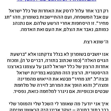
רק דבר אחד עלול לרסק את האחדות של כלל ישראל
עם אבל המשפחה, ועם ההתיישבות בשומרון, וזהו "תג
מחיר". זו היסחפות אחרי הרשע שלהם. אם נתנהג
כמותם, נאבד את הצלם, את העם ואת האדמה.
ה' שונא רצח.
אנו יושבים בשומרון לא בגלל צדקתנו אלא "ברשעת
הגוים האלה" (כמו שכתוב בתורה, דברים ט' ה), ומכוח
אחדות הרצון של כלל ישראל להגן על עצמנו בארצנו
ההיסטורית. הרצון הזה מתבטא במדינת ישראל
ובצה"ל. "תג מחיר" מבטא את הייאוש מהמדינה
ומצה"ל, והוא הופך את המרחב לזירה של מלחמת
שבטים וכנופיות. אם ניגרר למלחמה כזאת, נפסיד.
איך אני יודע? מה שאומר לי השכל שלי והמוסר שלי
כבר כתוב בתורה – יעקב אבינו היה הראשון שניסה