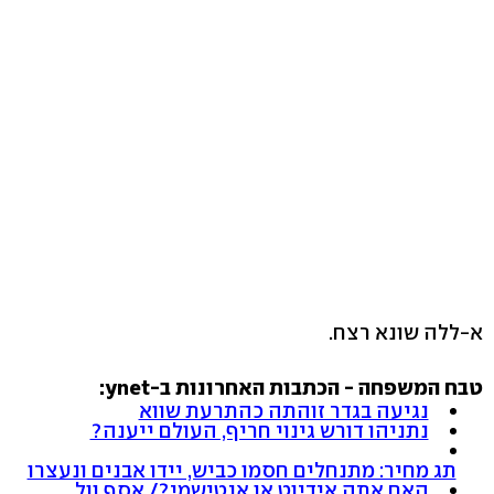
א-ללה שונא רצח.
טבח המשפחה - הכתבות האחרונות ב-ynet:
נגיעה בגדר זוהתה כהתרעת שווא
נתניהו דורש גינוי חריף, העולם ייענה?
תג מחיר: מתנחלים חסמו כביש, יידו אבנים ונעצרו
האם אתה אידיוט או אנטישמי?/ אסף וול