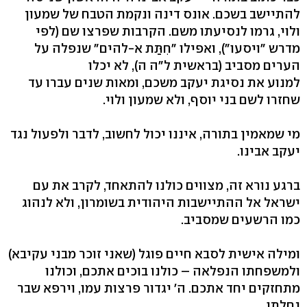
להתיישב בשכם. אונס דינה ונקמת הטבח של שמעון
ולוי, גרמו לנסיעתו משם. הקרבות שפרצו שם (לפי
מדרש "ויסעו"), ואפילו "חִתַּת א-להים" שנפלה על
הערים מסביב (בראשית ל"ה ה), לא יכלו
למנוע את נסיגת יעקב משכם, ומאות שנים עברו עד
שחזרו לשם בני יוסף, ולא שמעון ולוי.
מי שמאמין בתורה, איננו יכול לחשוב, לדבר ולפעול נגד
יעקב אבינו.
ברגע נורא זה, מצווים כולנו להתאחד, לקרב את עם
ישראל אל ההתיישבות היהודית בשומרון, ולא לנהוג
כמו הרשעים שמסביב.
ומילה אישית לסבא חיים פוגל (שאני זוכר מבני עקיבא)
ולמשפחתו הנפלאה – כולנו בוכים אתכם, וכולנו
מתחזקים יחד אתכם. ה' יגדור פרצות עמו, וירפא שבר
נחלתו.