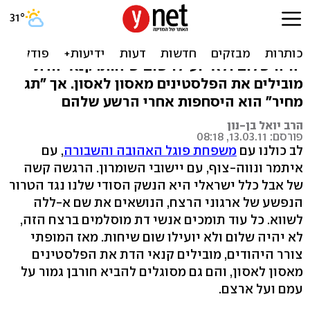
אלוהים-אללה שונא רצח
כל עוד תומכים אנשי דת מוסלמים ברצח הזה, לא
יהיה שלום ולא יועילו שום שיחות. קנאי הדת
מובילים את הפלסטינים מאסון לאסון. אך "תג
מחיר" הוא היסחפות אחרי הרשע שלהם
הרב יואל בן-נון
פורסם: 13.03.11, 08:18
לב כולנו עם
משפחת פוגל האהובה והשבורה
, עם
איתמר ונווה-צוף, עם יישובי השומרון. הרגשה קשה
של אבל כלל ישראלי היא הנשק הסודי שלנו נגד הטרור
הנפשע של ארגוני הרצח, הנושאים את שם א-ללה
לשווא. כל עוד תומכים אנשי דת מוסלמים ברצח הזה,
לא יהיה שלום ולא יועילו שום שיחות. מאז המופתי
צורר היהודים, מובילים קנאי הדת את הפלסטינים
מאסון לאסון, והם גם מסוגלים להביא חורבן גמור על
עמם ועל ארצם.