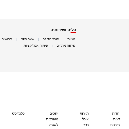
כלים ושירותים
מניות
שער הדולר
שער היורו
דרושים
|
|
|
|
פיתוח אתרים
פיתוח אפליקציות
|
|
יהדות
תיירות
יחסים
כלכליסט
דעות
אוכל
מעורבות
צרכנות
רכב
לאשה