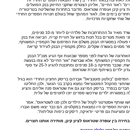
ים" ו"אור החיים", אליהן הצטרפו שחקני החיזוק בנק הפועלים
 ציון קינן ועופרה שטראוס. מדובר בתחרות שהשליטה בטריטוריה
חרים בימים אלו, לאור המהפך שחל בעולם חנויות הספרים החרדי
ל שתי שחקניות מרכזיות. .
לדברי מנכ"ל המשרד מאיר גל ההתרחבות של פלדהיים ליותר מ-10 סניפים,
 מאות מטרים בכל חנות בדגש על חוויית קנייה, הביאה את בנק
 פעולה במסגרתו הבנק משלם את הפרסום של הקמפיין המשותף,
ר מסוים בעשרה שקלים, כחלק מקמפיין הבנק לעידוד קריאה
אחרונה של הרשת לפני מספר שבועות אף הגיע מנכ"ל הבנק
 הקמפיין המשותף. אלא שברשת "אור החיים" לא צפו בנעשה
בחיבוק ידיים. ברשת, שכבר מחזיקה ב-18 סניפים ומתכננת להגיע ל-25 עד סוף
דון ילדים בשיתוף חברת שטראוס.
 הפרסום "בולטון פוטנציאל" אברהם בריסק החציון החרדי הוא בגיל
ו שהחצי מהקהל הפוטנציאלי נמצא בקרב בני הנוער, ולכן החליטו
 חברים בנפרד. בריסק המייצג גם את שטראוס פנה אליהם והציע
 במסגרתו ילדים שירכשו ספרים יזכו לחטיפים של עלית.
שו שותף אסטרטגי לקהל של הילדים ולכן פנו לשטראוס", אמר
חנויות הספרים היו נמצאות במקלטים, הם כבר יצאו משם ועברו
ם ומציעות גם פריטי יודאיקה, דיסקים כיפות וטליתות".
ירה בין עופרה שטראוס לציון קינן, מותירה אותנו חצויים.
yn כלכלה וצרכנות