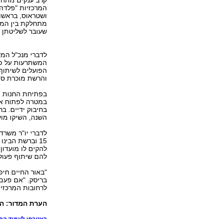
המרכזיות "פלדהי
ושטראוס, בראשות
מתחלקת בין המת
שעובר לשליטתן ש
המשתרעות על פני
הפועלים לשיתוף
והרשת מוכרת ספ
בפתיחת החנות ה
במטרה לפתוח את
השנה, השיקו מוע
לדברי יו"ר משרד
15 וברשת הבינ
להקים לו מועדון
להם שיתוף פעולה
"באור החיים חיפ
בריסק. "אם פעם 
לרחובות המרכזיי
הערת המדור: הבח
הצטרפו לעמוד הפייסבוק של et